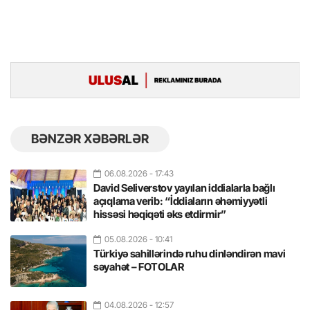
BƏNZƏR XƏBƏRLƏR
06.08.2026
- 17:43
David Seliverstov yayılan iddialarla bağlı
açıqlama verib: “İddiaların əhəmiyyətli
hissəsi həqiqəti əks etdirmir”
05.08.2026
- 10:41
Türkiyə sahillərində ruhu dinləndirən mavi
səyahət – FOTOLAR
04.08.2026
- 12:57