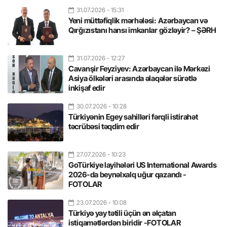
31.07.2026
- 15:31
Yeni müttəfiqlik mərhələsi: Azərbaycan və
Qırğızıstanı hansı imkanlar gözləyir? – ŞƏRH
31.07.2026
- 12:27
Cavanşir Feyziyev: Azərbaycan ilə Mərkəzi
Asiya ölkələri arasında əlaqələr sürətlə
inkişaf edir
30.07.2026
- 10:28
Türkiyənin Egey sahilləri fərqli istirahət
təcrübəsi təqdim edir
27.07.2026
- 10:23
GoTürkiye layihələri US International Awards
2026-da beynəlxalq uğur qazandı -
FOTOLAR
23.07.2026
- 10:08
Türkiyə yay tətili üçün ən əlçatan
istiqamətlərdən biridir -FOTOLAR