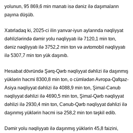
yolunun, 95 869,6 min manatı isə dəniz ilə daşımaların
payına düşüb.
Xatırladaq ki, 2025-ci ilin yanvar-iyun aylarında nəqliyyat
dəhlizlərində dəmir yolu nəqliyyatı ilə 7120,1 min ton,
dəniz nəqliyyatı ilə 3752,2 min ton və avtomobil nəqliyyatı
ilə 5307,7 min ton yük daşınıb.
Hesabat dövründə Şərq-Qərb nəqliyyat dəhlizi ilə daşınmış
yüklərin həcmi 8300,8 min ton, o cümlədən Avropa-Qafqaz-
Asiya nəqliyyat dəhlizi ilə 4088,9 min ton, Şimal-Cənub
nəqliyyat dəhlizi ilə 4690,5 min ton, Şimal-Qərb nəqliyyat
dəhlizi ilə 2930,4 min ton, Cənub-Qərb nəqliyyat dəhlizi ilə
daşınmış yüklərin həcmi isə 258,2 min ton təşkil edib.
Dəmir yolu nəqliyyatı ilə daşınmış yüklərin 45,8 faizini,