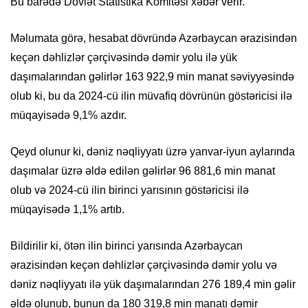
Bu barədə Dövlət Statistika Komitəsi xəbər verir.
Məlumata görə, hesabat dövründə Azərbaycan ərazisindən
keçən dəhlizlər çərçivəsində dəmir yolu ilə yük
daşımalarından gəlirlər 163 922,9 min manat səviyyəsində
olub ki, bu da 2024-cü ilin müvafiq dövrünün göstəricisi ilə
müqayisədə 9,1% azdır.
Qeyd olunur ki, dəniz nəqliyyatı üzrə yanvar-iyun aylarında
daşımalar üzrə əldə edilən gəlirlər 96 881,6 min manat
olub və 2024-cü ilin birinci yarısının göstəricisi ilə
müqayisədə 1,1% artıb.
Bildirilir ki, ötən ilin birinci yarısında Azərbaycan
ərazisindən keçən dəhlizlər çərçivəsində dəmir yolu və
dəniz nəqliyyatı ilə yük daşımalarından 276 189,4 min gəlir
əldə olunub, bunun da 180 319,8 min manatı dəmir