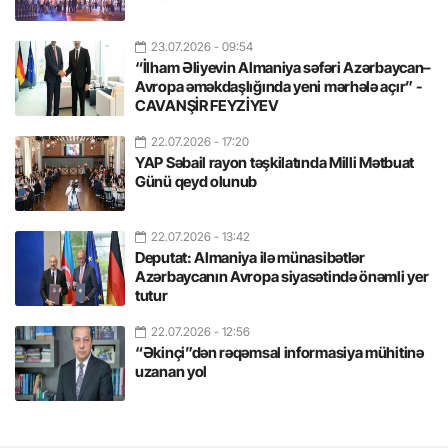
23.07.2026
- 09:54
“İlham Əliyevin Almaniya səfəri Azərbaycan–
Avropa əməkdaşlığında yeni mərhələ açır” -
CAVANŞİR FEYZİYEV
22.07.2026
- 17:20
YAP Səbail rayon təşkilatında Milli Mətbuat
Günü qeyd olunub
22.07.2026
- 13:42
Deputat: Almaniya ilə münasibətlər
Azərbaycanın Avropa siyasətində önəmli yer
tutur
22.07.2026
- 12:56
“Əkinçi”dən rəqəmsal informasiya mühitinə
uzanan yol