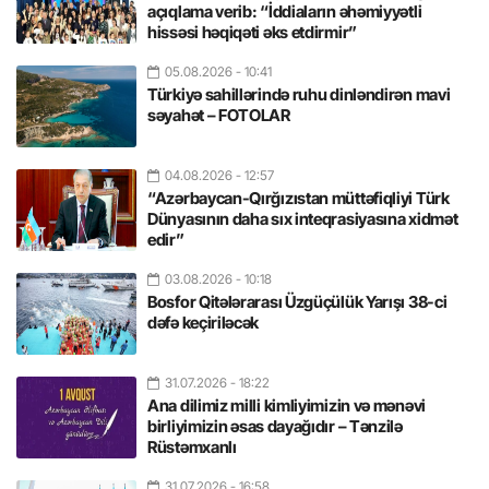
açıqlama verib: “İddiaların əhəmiyyətli
hissəsi həqiqəti əks etdirmir”
05.08.2026
- 10:41
Türkiyə sahillərində ruhu dinləndirən mavi
səyahət – FOTOLAR
04.08.2026
- 12:57
“Azərbaycan-Qırğızıstan müttəfiqliyi Türk
Dünyasının daha sıx inteqrasiyasına xidmət
edir”
03.08.2026
- 10:18
Bosfor Qitələrarası Üzgüçülük Yarışı 38-ci
dəfə keçiriləcək
31.07.2026
- 18:22
Ana dilimiz milli kimliyimizin və mənəvi
birliyimizin əsas dayağıdır – Tənzilə
Rüstəmxanlı
31.07.2026
- 16:58