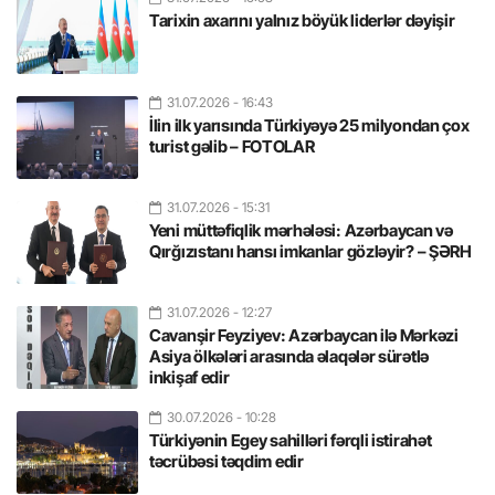
Tarixin axarını yalnız böyük liderlər dəyişir
31.07.2026
- 16:43
İlin ilk yarısında Türkiyəyə 25 milyondan çox
turist gəlib – FOTOLAR
31.07.2026
- 15:31
Yeni müttəfiqlik mərhələsi: Azərbaycan və
Qırğızıstanı hansı imkanlar gözləyir? – ŞƏRH
31.07.2026
- 12:27
Cavanşir Feyziyev: Azərbaycan ilə Mərkəzi
Asiya ölkələri arasında əlaqələr sürətlə
inkişaf edir
30.07.2026
- 10:28
Türkiyənin Egey sahilləri fərqli istirahət
təcrübəsi təqdim edir