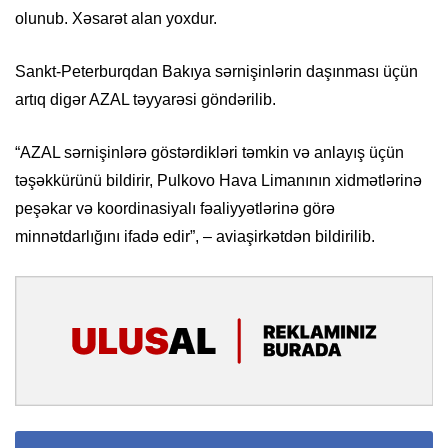
olunub. Xəsarət alan yoxdur.
Sankt-Peterburqdan Bakıya sərnişinlərin daşınması üçün
artıq digər AZAL təyyarəsi göndərilib.
“AZAL sərnişinlərə göstərdikləri təmkin və anlayış üçün
təşəkkürünü bildirir, Pulkovo Hava Limanının xidmətlərinə
peşəkar və koordinasiyalı fəaliyyətlərinə görə
minnətdarlığını ifadə edir”, – aviaşirkətdən bildirilib.