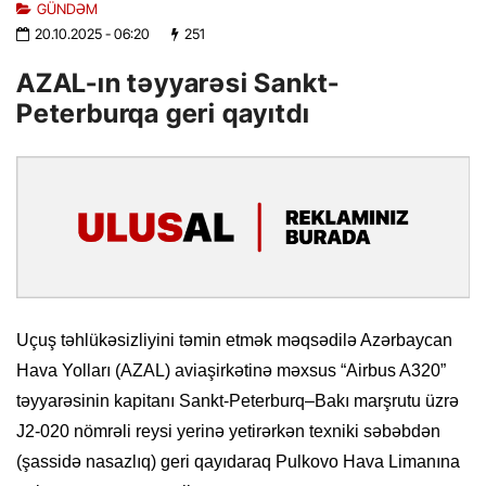
GÜNDƏM
20.10.2025
- 06:20
251
AZAL-ın təyyarəsi Sankt-
Peterburqa geri qayıtdı
Uçuş təhlükəsizliyini təmin etmək məqsədilə Azərbaycan
Hava Yolları (AZAL) aviaşirkətinə məxsus “Airbus A320”
təyyarəsinin kapitanı Sankt-Peterburq–Bakı marşrutu üzrə
J2-020 nömrəli reysi yerinə yetirərkən texniki səbəbdən
(şassidə nasazlıq) geri qayıdaraq Pulkovo Hava Limanına