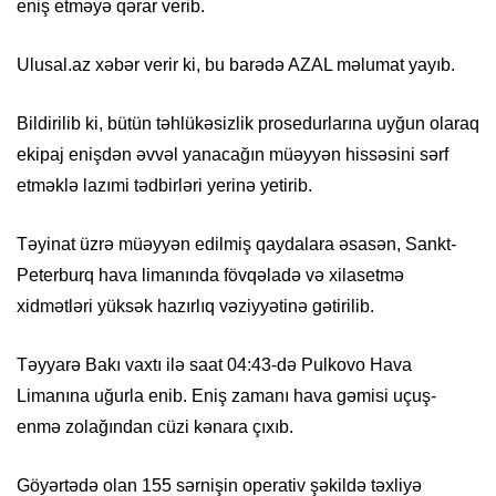
eniş etməyə qərar verib.
Ulusal.az xəbər verir ki, bu barədə AZAL məlumat yayıb.
Bildirilib ki, bütün təhlükəsizlik prosedurlarına uyğun olaraq
ekipaj enişdən əvvəl yanacağın müəyyən hissəsini sərf
etməklə lazımi tədbirləri yerinə yetirib.
Təyinat üzrə müəyyən edilmiş qaydalara əsasən, Sankt-
Peterburq hava limanında fövqəladə və xilasetmə
xidmətləri yüksək hazırlıq vəziyyətinə gətirilib.
Təyyarə Bakı vaxtı ilə saat 04:43-də Pulkovo Hava
Limanına uğurla enib. Eniş zamanı hava gəmisi uçuş-
enmə zolağından cüzi kənara çıxıb.
Göyərtədə olan 155 sərnişin operativ şəkildə təxliyə