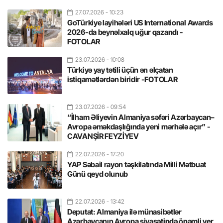
27.07.2026
- 10:23
GoTürkiye layihələri US International Awards
2026-da beynəlxalq uğur qazandı -
FOTOLAR
23.07.2026
- 10:08
Türkiyə yay tətili üçün ən əlçatan
istiqamətlərdən biridir -FOTOLAR
23.07.2026
- 09:54
“İlham Əliyevin Almaniya səfəri Azərbaycan–
Avropa əməkdaşlığında yeni mərhələ açır” -
CAVANŞİR FEYZİYEV
22.07.2026
- 17:20
YAP Səbail rayon təşkilatında Milli Mətbuat
Günü qeyd olunub
22.07.2026
- 13:42
Deputat: Almaniya ilə münasibətlər
Azərbaycanın Avropa siyasətində önəmli yer