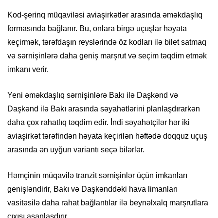
Kod-şerinq müqaviləsi aviaşirkətlər arasında əməkdaşlıq
formasında bağlanır. Bu, onlara birgə uçuşlar həyata
keçirmək, tərəfdaşın reyslərində öz kodları ilə bilet satmaq
və sərnişinlərə daha geniş marşrut və seçim təqdim etmək
imkanı verir.
Yeni əməkdaşlıq sərnişinlərə Bakı ilə Daşkənd və
Daşkənd ilə Bakı arasında səyahətlərini planlaşdırarkən
daha çox rahatlıq təqdim edir. İndi səyahətçilər hər iki
aviaşirkət tərəfindən həyata keçirilən həftədə doqquz uçuş
arasında ən uyğun variantı seçə bilərlər.
Həmçinin müqavilə tranzit sərnişinlər üçün imkanları
genişləndirir, Bakı və Daşkənddəki hava limanları
vasitəsilə daha rahat bağlantılar ilə beynəlxalq marşrutlara
çıxışı asanlaşdırır.