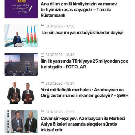
Ana dilimiz milli kimliyimizin və mənəvi
birliyimizin əsas dayağıdır – Tənzilə
Rüstəmxanlı
31.07.2026
- 16:58
Tarixin axarını yalnız böyük liderlər dəyişir
31.07.2026
- 16:43
İlin ilk yarısında Türkiyəyə 25 milyondan çox
turist gəlib – FOTOLAR
31.07.2026
- 15:31
Yeni müttəfiqlik mərhələsi: Azərbaycan və
Qırğızıstanı hansı imkanlar gözləyir? – ŞƏRH
31.07.2026
- 12:27
Cavanşir Feyziyev: Azərbaycan ilə Mərkəzi
Asiya ölkələri arasında əlaqələr sürətlə
inkişaf edir