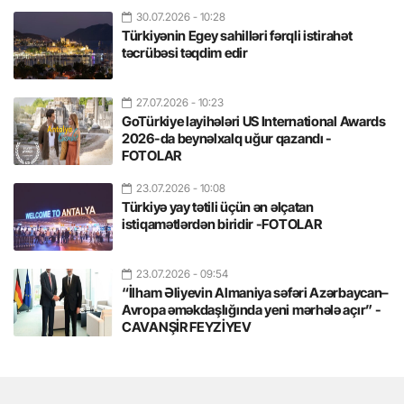
30.07.2026
- 10:28
Türkiyənin Egey sahilləri fərqli istirahət
təcrübəsi təqdim edir
27.07.2026
- 10:23
GoTürkiye layihələri US International Awards
2026-da beynəlxalq uğur qazandı -
FOTOLAR
23.07.2026
- 10:08
Türkiyə yay tətili üçün ən əlçatan
istiqamətlərdən biridir -FOTOLAR
23.07.2026
- 09:54
“İlham Əliyevin Almaniya səfəri Azərbaycan–
Avropa əməkdaşlığında yeni mərhələ açır” -
CAVANŞİR FEYZİYEV