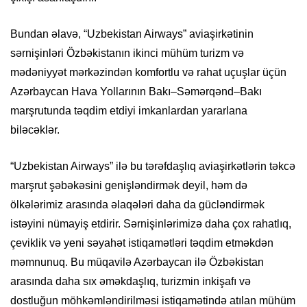
Bundan əlavə, “Uzbekistan Airways” aviaşirkətinin
sərnişinləri Özbəkistanın ikinci mühüm turizm və
mədəniyyət mərkəzindən komfortlu və rahat uçuşlar üçün
Azərbaycan Hava Yollarının Bakı–Səmərqənd–Bakı
marşrutunda təqdim etdiyi imkanlardan yararlana
biləcəklər.
“Uzbekistan Airways” ilə bu tərəfdaşlıq aviaşirkətlərin təkcə
marşrut şəbəkəsini genişləndirmək deyil, həm də
ölkələrimiz arasında əlaqələri daha da gücləndirmək
istəyini nümayiş etdirir. Sərnişinlərimizə daha çox rahatlıq,
çeviklik və yeni səyahət istiqamətləri təqdim etməkdən
məmnunuq. Bu müqavilə Azərbaycan ilə Özbəkistan
arasında daha sıx əməkdaşlıq, turizmin inkişafı və
dostluğun möhkəmləndirilməsi istiqamətində atılan mühüm