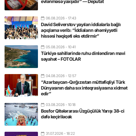
evlənməsə yaxşıdır” — Deputat
06.08.2026
- 17:43
David Seliverstov yayılan iddialarla bağlı
açıqlama verib: “İddiaların əhəmiyyətli
hissəsi həqiqəti əks etdirmir”
05.08.2026
- 10:41
Türkiyə sahillərində ruhu dinləndirən mavi
səyahət – FOTOLAR
04.08.2026
- 12:57
“Azərbaycan-Qırğızıstan müttəfiqliyi Türk
Dünyasının daha sıx inteqrasiyasına xidmət
edir”
03.08.2026
- 10:18
Bosfor Qitələrarası Üzgüçülük Yarışı 38-ci
dəfə keçiriləcək
31.07.2026
- 18:22