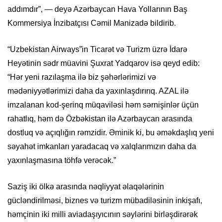
addımdır”, — deyə Azərbaycan Hava Yollarının Baş
Kommersiya İnzibatçısı Cəmil Manizadə bildirib.
“Uzbekistan Airways”in Ticarət və Turizm üzrə İdarə
Heyətinin sədr müavini Şuxrat Yadqarov isə qeyd edib:
“Hər yeni razılaşma ilə biz şəhərlərimizi və
mədəniyyətlərimizi daha da yaxınlaşdırırıq. AZAL ilə
imzalanan kod-şerinq müqaviləsi həm sərnişinlər üçün
rahatlıq, həm də Özbəkistan ilə Azərbaycan arasında
dostluq və açıqlığın rəmzidir. Əminik ki, bu əməkdaşlıq yeni
səyahət imkanları yaradacaq və xalqlarımızın daha da
yaxınlaşmasına töhfə verəcək.”
Saziş iki ölkə arasında nəqliyyat əlaqələrinin
gücləndirilməsi, biznes və turizm mübadiləsinin inkişafı,
həmçinin iki milli aviadaşıyıcının səylərini birləşdirərək