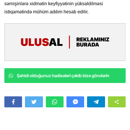
sərnişinlərə xidmətin keyfiyyətinin yüksəldilməsi
istiqamətində mühüm addım hesab edilir.
Şahidi olduğunuz hadisələri çəkib bizə göndərin