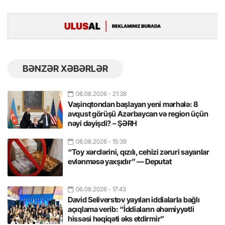
BƏNZƏR XƏBƏRLƏR
08.08.2026
- 21:38
Vaşinqtondan başlayan yeni mərhələ: 8
avqust görüşü Azərbaycan və region üçün
nəyi dəyişdi? – ŞƏRH
08.08.2026
- 15:39
“Toy xərclərini, qızılı, cehizi zəruri sayanlar
evlənməsə yaxşıdır” — Deputat
06.08.2026
- 17:43
David Seliverstov yayılan iddialarla bağlı
açıqlama verib: “İddiaların əhəmiyyətli
hissəsi həqiqəti əks etdirmir”