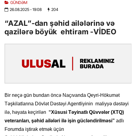
GÜNDƏM
26.08.2025
- 19:08
204
“AZAL”-dan şəhid ailələrinə və
qazilərə böyük ehtiram -VİDEO
Bir neçə gün bundan öncə Naçıvanda Qeyri-Hökumət
Təşkilatlarına Dövlət Dəstəyi Agentliyinin maliyyə dəstəyi
ilə, həyata keçirilən
“Xüsusi Təyinatlı Qüvvələr (XTQ)
veteranları, şəhid ailələri ilə işin gücləndirilməsi”
adlı
Forumda iştirak etmək üçün