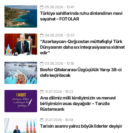
05.08.2026
- 10:41
Türkiyə sahillərində ruhu dinləndirən mavi
səyahət – FOTOLAR
04.08.2026
- 12:57
“Azərbaycan-Qırğızıstan müttəfiqliyi Türk
Dünyasının daha sıx inteqrasiyasına xidmət
edir”
03.08.2026
- 10:18
Bosfor Qitələrarası Üzgüçülük Yarışı 38-ci
dəfə keçiriləcək
31.07.2026
- 18:22
Ana dilimiz milli kimliyimizin və mənəvi
birliyimizin əsas dayağıdır – Tənzilə
Rüstəmxanlı
31.07.2026
- 16:58
Tarixin axarını yalnız böyük liderlər dəyişir