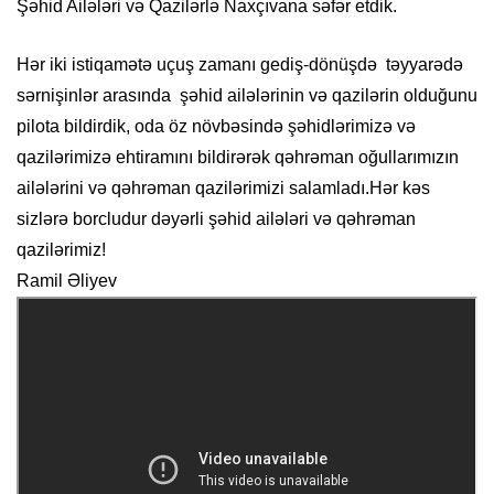
Şəhid Ailələri və Qazilərlə Naxçıvana səfər etdik.
Hər iki istiqamətə uçuş zamanı gediş-dönüşdə təyyarədə
sərnişinlər arasında şəhid ailələrinin və qazilərin olduğunu
pilota bildirdik, oda öz növbəsində şəhidlərimizə və
qazilərimizə ehtiramını bildirərək qəhrəman oğullarımızın
ailələrini və qəhrəman qazilərimizi salamladı.Hər kəs
sizlərə borcludur dəyərli şəhid ailələri və qəhrəman
qazilərimiz!
Ramil Əliyev