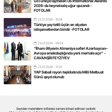
GoTürkiye layihələri US International Awards
2026-da beynəlxalq uğur qazandı -
FOTOLAR
23.07.2026
- 10:08
Türkiyə yay tətili üçün ən əlçatan
istiqamətlərdən biridir -FOTOLAR
23.07.2026
- 09:54
“İlham Əliyevin Almaniya səfəri Azərbaycan–
Avropa əməkdaşlığında yeni mərhələ açır” -
CAVANŞİR FEYZİYEV
22.07.2026
- 17:20
YAP Səbail rayon təşkilatında Milli Mətbuat
Günü qeyd olunub
Saytdakı materialların istifadəsi zamanı istinad edilməsi vacibdir.