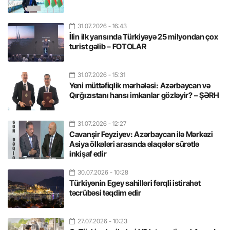
31.07.2026
- 16:43
İlin ilk yarısında Türkiyəyə 25 milyondan çox
turist gəlib – FOTOLAR
31.07.2026
- 15:31
Yeni müttəfiqlik mərhələsi: Azərbaycan və
Qırğızıstanı hansı imkanlar gözləyir? – ŞƏRH
31.07.2026
- 12:27
Cavanşir Feyziyev: Azərbaycan ilə Mərkəzi
Asiya ölkələri arasında əlaqələr sürətlə
inkişaf edir
30.07.2026
- 10:28
Türkiyənin Egey sahilləri fərqli istirahət
təcrübəsi təqdim edir
27.07.2026
- 10:23