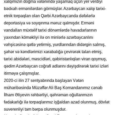
xalqımızın doğma vətənində yaşamaq üçün yer verdiyi
bədxah ermənilərdən görmüşlər. Azərbaycan xalqı tarixi-
etnik torpaqları olan Qərbi Azərbaycanda dəfələrlə
deportasiya və soyqırıma məruz qalmışdır. Erməni
vandalları müxtəlif tarixi dönəmlərdə havadarlarının
yaxından köməkliyi ilə on minlərlə azərbaycanlını
vəhşicəsinə qətlə yetirmiş, yurdlarından didərgin salmış,
şəhər və kəndlərimizi xarabalığa çevirərək talan etmiş,
tarixi abidələri, məscidləri, qəbiristanlıqları viran qoymuş,
qədim Azərbaycan coğrafi adlarını dəyişdirərək tarixi izləri
itirməyə çalışmışlar.
2020-ci ilin 27 sentyabrında başlayan Vətən
müharibəsində Müzəffər Ali Baş Komandanımız cənab
İlham Əliyevin rəhbərliyi, qəhrəman oğullarımızın
fədakarlığı ilə torpaqlarımız işğaldan azad olunmuş, dövlət
suverenliyi tam bərpa olunmuşdur.