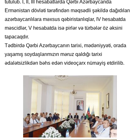
tutulub. I, II, III hesabatlarda Qərbi Azərbaycanda
Ermənistan dövləti tərəfindən məqsədli şəkildə dağıdılan
azərbaycanlılara məxsus qəbiristanlıqlar, IV hesabatda
məscidlər, V hesabatda isə pirlər və türbələr öz əksini
tapacaqdır.
Tədbirdə Qərbi Azərbaycanın tarixi, mədəniyyəti, orada
yaşamış soydaşlarımızın məruz qaldığı tarixi
ədalətsizlikdən bəhs edən videoçarx nümayiş etdirilib.