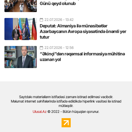
Günü qeyd olunub
22.07.2026
- 13:42
Deputat: Almaniya ilə münasibətlər
Azərbaycanın Avropa siyasətində önəmli yer
tutur
22.07.2026
- 12:56
“Əkinçi”dən rəqəmsal informasiya mühitinə
uzanan yol
Saytdakı materialların istifadəsi zamanı istinad edilməsi vacibdir.
Məlumat internet səhifələrində istifadə edildikdə hiperlink vasitəsi ilə istinad
mütləqdir.
Ulusal.Az
© 2022 - Bütün hüquqları qorunur.