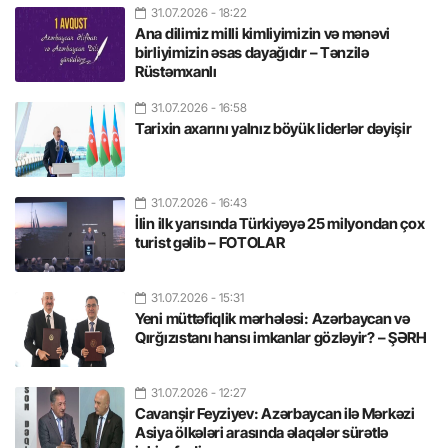
31.07.2026
- 18:22
Ana dilimiz milli kimliyimizin və mənəvi
birliyimizin əsas dayağıdır – Tənzilə
Rüstəmxanlı
31.07.2026
- 16:58
Tarixin axarını yalnız böyük liderlər dəyişir
31.07.2026
- 16:43
İlin ilk yarısında Türkiyəyə 25 milyondan çox
turist gəlib – FOTOLAR
31.07.2026
- 15:31
Yeni müttəfiqlik mərhələsi: Azərbaycan və
Qırğızıstanı hansı imkanlar gözləyir? – ŞƏRH
31.07.2026
- 12:27
Cavanşir Feyziyev: Azərbaycan ilə Mərkəzi
Asiya ölkələri arasında əlaqələr sürətlə