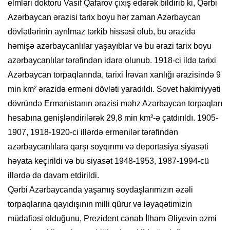
elmləri doktoru Vasif Qafarov çıxış edərək bildirib ki, Qərbi
Azərbaycan ərazisi tarix boyu hər zaman Azərbaycan
dövlətlərinin ayrılmaz tərkib hissəsi olub, bu ərazidə
həmişə azərbaycanlılar yaşayıblar və bu ərazi tarix boyu
azərbaycanlılar tərəfindən idarə olunub. 1918-ci ildə tarixi
Azərbaycan torpaqlarında, tarixi İrəvan xanlığı ərazisində 9
min km² ərazidə erməni dövləti yaradıldı. Sovet hakimiyyəti
dövründə Ermənistanın ərazisi məhz Azərbaycan torpaqları
hesabına genişləndirilərək 29,8 min km²-ə çatdırıldı. 1905-
1907, 1918-1920-ci illərdə ermənilər tərəfindən
azərbaycanlılara qarşı soyqırımı və deportasiya siyasəti
həyata keçirildi və bu siyasət 1948-1953, 1987-1994-cü
illərdə də davam etdirildi.
Qərbi Azərbaycanda yaşamış soydaşlarımızın əzəli
torpaqlarına qayıdışının milli qürur və ləyaqətimizin
müdafiəsi olduğunu, Prezident cənab İlham Əliyevin əzmi