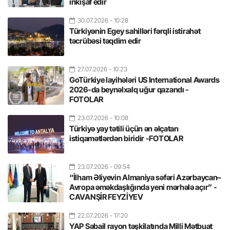
inkişaf edir
30.07.2026
- 10:28
Türkiyənin Egey sahilləri fərqli istirahət
təcrübəsi təqdim edir
27.07.2026
- 10:23
GoTürkiye layihələri US International Awards
2026-da beynəlxalq uğur qazandı -
FOTOLAR
23.07.2026
- 10:08
Türkiyə yay tətili üçün ən əlçatan
istiqamətlərdən biridir -FOTOLAR
23.07.2026
- 09:54
“İlham Əliyevin Almaniya səfəri Azərbaycan–
Avropa əməkdaşlığında yeni mərhələ açır” -
CAVANŞİR FEYZİYEV
22.07.2026
- 17:20
YAP Səbail rayon təşkilatında Milli Mətbuat