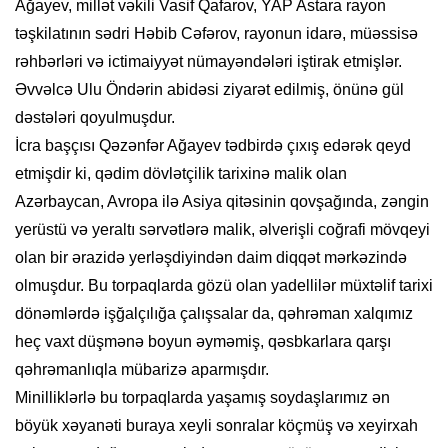
Ağayev, millət vəkili Vasif Qafarov, YAP Astara rayon
təşkilatının sədri Həbib Cəfərov, rayonun idarə, müəssisə
rəhbərləri və ictimaiyyət nümayəndələri iştirak etmişlər.
Əvvəlcə Ulu Öndərin abidəsi ziyarət edilmiş, önünə gül
dəstələri qoyulmuşdur.
İcra başçısı Qəzənfər Ağayev tədbirdə çıxış edərək qeyd
etmişdir ki, qədim dövlətçilik tarixinə malik olan
Azərbaycan, Avropa ilə Asiya qitəsinin qovşağında, zəngin
yerüstü və yeraltı sərvətlərə malik, əlverişli coğrafi mövqeyi
olan bir ərazidə yerləşdiyindən daim diqqət mərkəzində
olmuşdur. Bu torpaqlarda gözü olan yadellilər müxtəlif tarixi
dönəmlərdə işğalçılığa çalışsalar da, qəhrəman xalqımız
heç vaxt düşmənə boyun əyməmiş, qəsbkarlara qarşı
qəhrəmanlıqla mübarizə aparmışdır.
Minilliklərlə bu torpaqlarda yaşamış soydaşlarımız ən
böyük xəyanəti buraya xeyli sonralar köçmüş və xeyirxah