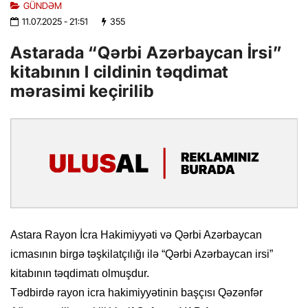
GÜNDƏM
11.07.2025
- 21:51
355
Astarada “Qərbi Azərbaycan İrsi”
kitabının I cildinin təqdimat
mərasimi keçirilib
Astara Rayon İcra Hakimiyyəti və Qərbi Azərbaycan
icmasının birgə təşkilatçılığı ilə “Qərbi Azərbaycan irsi”
kitabının təqdimatı olmuşdur.
Tədbirdə rayon icra hakimiyyətinin başçısı Qəzənfər