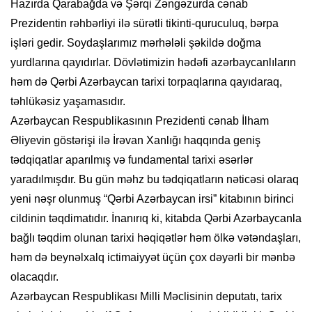
Hazırda Qarabağda və Şərqi Zəngəzurda cənab
Prezidentin rəhbərliyi ilə sürətli tikinti-quruculuq, bərpa
işləri gedir. Soydaşlarımız mərhələli şəkildə doğma
yurdlarına qayıdırlar. Dövlətimizin hədəfi azərbaycanlıların
həm də Qərbi Azərbaycan tarixi torpaqlarına qayıdaraq,
təhlükəsiz yaşamasıdır.
Azərbaycan Respublikasının Prezidenti cənab İlham
Əliyevin göstərişi ilə İrəvan Xanlığı haqqında geniş
tədqiqatlar aparılmış və fundamental tarixi əsərlər
yaradılmışdır. Bu gün məhz bu tədqiqatların nəticəsi olaraq
yeni nəşr olunmuş “Qərbi Azərbaycan irsi” kitabının birinci
cildinin təqdimatıdır. İnanırıq ki, kitabda Qərbi Azərbaycanla
bağlı təqdim olunan tarixi həqiqətlər həm ölkə vətəndaşları,
həm də beynəlxalq ictimaiyyət üçün çox dəyərli bir mənbə
olacaqdır.
Azərbaycan Respublikası Milli Məclisinin deputatı, tarix