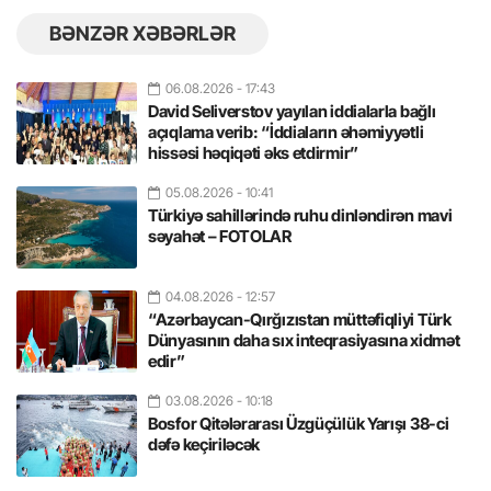
BƏNZƏR XƏBƏRLƏR
06.08.2026
- 17:43
David Seliverstov yayılan iddialarla bağlı
açıqlama verib: “İddiaların əhəmiyyətli
hissəsi həqiqəti əks etdirmir”
05.08.2026
- 10:41
Türkiyə sahillərində ruhu dinləndirən mavi
səyahət – FOTOLAR
04.08.2026
- 12:57
“Azərbaycan-Qırğızıstan müttəfiqliyi Türk
Dünyasının daha sıx inteqrasiyasına xidmət
edir”
03.08.2026
- 10:18
Bosfor Qitələrarası Üzgüçülük Yarışı 38-ci
dəfə keçiriləcək