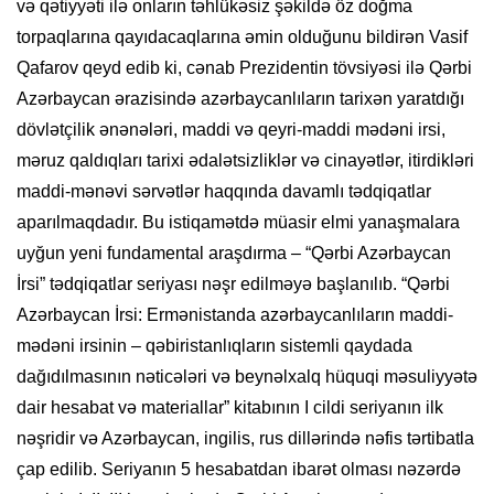
və qətiyyəti ilə onların təhlükəsiz şəkildə öz doğma
torpaqlarına qayıdacaqlarına əmin olduğunu bildirən Vasif
Qafarov qeyd edib ki, cənab Prezidentin tövsiyəsi ilə Qərbi
Azərbaycan ərazisində azərbaycanlıların tarixən yaratdığı
dövlətçilik ənənələri, maddi və qeyri-maddi mədəni irsi,
məruz qaldıqları tarixi ədalətsizliklər və cinayətlər, itirdikləri
maddi-mənəvi sərvətlər haqqında davamlı tədqiqatlar
aparılmaqdadır. Bu istiqamətdə müasir elmi yanaşmalara
uyğun yeni fundamental araşdırma – “Qərbi Azərbaycan
İrsi” tədqiqatlar seriyası nəşr edilməyə başlanılıb. “Qərbi
Azərbaycan İrsi: Ermənistanda azərbaycanlıların maddi-
mədəni irsinin – qəbiristanlıqların sistemli qaydada
dağıdılmasının nəticələri və beynəlxalq hüquqi məsuliyyətə
dair hesabat və materiallar” kitabının I cildi seriyanın ilk
nəşridir və Azərbaycan, ingilis, rus dillərində nəfis tərtibatla
çap edilib. Seriyanın 5 hesabatdan ibarət olması nəzərdə