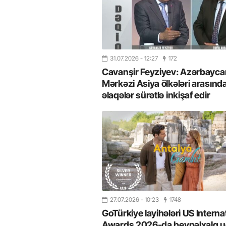
31.07.2026
- 12:27
172
Cavanşir Feyziyev: Azərbaycan
Mərkəzi Asiya ölkələri arasınd
əlaqələr sürətlə inkişaf edir
27.07.2026
- 10:23
1748
GoTürkiye layihələri US Interna
Awards 2026-da beynəlxalq u