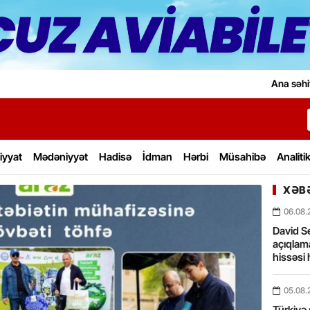
Ana səhi
iyyat
Mədəniyyət
Hadisə
İdman
Hərbi
Müsahibə
Analiti
XƏBƏ
06.08.
David Se
açıqlama
hissəsi 
05.08.
Türkiyə 