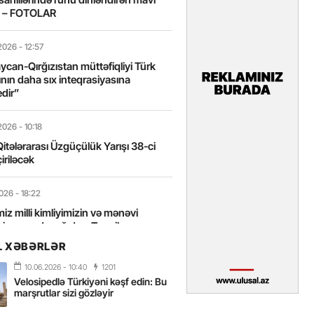
t – FOTOLAR
2026
- 12:57
can-Qırğızıstan müttəfiqliyi Türk
nın daha sıx inteqrasiyasına
edir”
2026
- 10:18
itələrarası Üzgüçülük Yarışı 38-ci
iriləcək
2026
- 18:22
miz milli kimliyimizin və mənəvi
izin əsas dayağıdır – Tənzilə
anlı
L XƏBƏRLƏR
10.06.2026
- 10:40
1201
2026
- 16:58
Velosipedlə Türkiyəni kəşf edin: Bu
axarını yalnız böyük liderlər dəyişir
marşrutlar sizi gözləyir