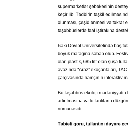
supermarketlər şəbəkəsinin dəstəyi i
keçirilib. Tədbirin təşkil edilməsi
olunması, çeşidlənməsi və təkrar em
təşəbbüslərdə fəal iştirakına dəstə
Bakı Dövlət Universitetində baş tut
böyük marağına səbəb olub. Festiva
olan plastik, 685 litr olan şüşə tul
əvəzində “Araz” ekoçantaları, TAC 
çərçivəsində həmçinin interaktiv maa
Bu təşəbbüs ekoloji mədəniyyətin 
artırılmasına və tullantıların düzg
nümunəsidir.
Təbiəti qoru, tullantını dəyərə çev