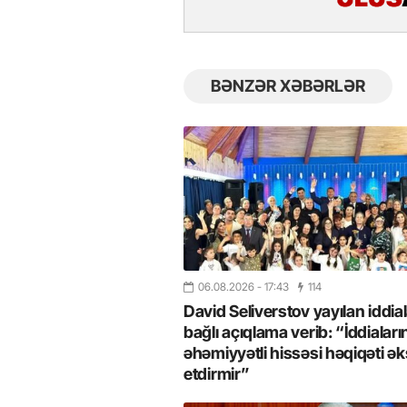
BƏNZƏR XƏBƏRLƏR
06.08.2026
- 17:43
114
26
- 11:12
747
14.05.2026
- 10:58
346
David Seliverstov yayılan iddial
ycan onların çirkin oyununu
“ABŞ və Qərb Çinin daha da
- VİDEO
istəmir”- VİDEO
bağlı açıqlama verib: “İddiaları
əhəmiyyətli hissəsi həqiqəti ək
etdirmir”