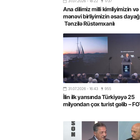
31.07.2026
- 18:22
1737
Ana dilimiz milli kimliyimizin və
mənəvi birliyimizin əsas dayağı
Tənzilə Rüstəmxanlı
31.07.2026
- 16:43
955
İlin ilk yarısında Türkiyəyə 25
milyondan çox turist gəlib – 