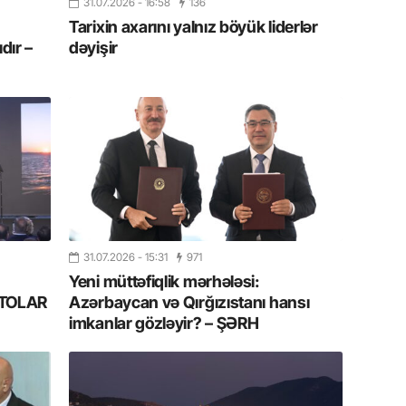
Azərbay
31.07.2026
- 16:58
136
Tarixin axarını yalnız böyük liderlər
14.07.
dır –
dəyişir
Şuşa dü
mərkəzin
yazır
13.07.
Azərbay
siyasi a
13.07.
31.07.2026
- 15:31
971
Cavanşi
Forumu 
Yeni müttəfiqlik mərhələsi:
hadisəd
FOTOLAR
Azərbaycan və Qırğızıstanı hansı
imkanlar gözləyir? – ŞƏRH
13.07.
İstirahə
olan bu