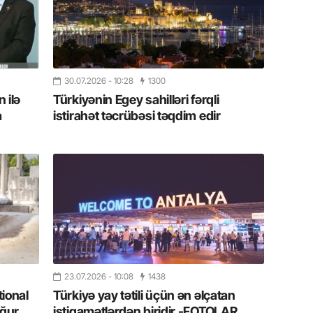
11.07.2
“İndiki
mənada 
10.07.
30.07.2026
- 10:28
1300
 ilə
Türkiyənin Egey sahilləri fərqli
Ankara 
diploma
a
istirahət təcrübəsi təqdim edir
Deputa
08.07.
Kapadoki
və Atçıl
olundu
07.07.
NATO-nu
ola bilə
23.07.2026
- 10:08
1438
tional
Türkiyə yay tətili üçün ən əlçatan
07.07.
ğur
istiqamətlərdən biridir -FOTOLAR