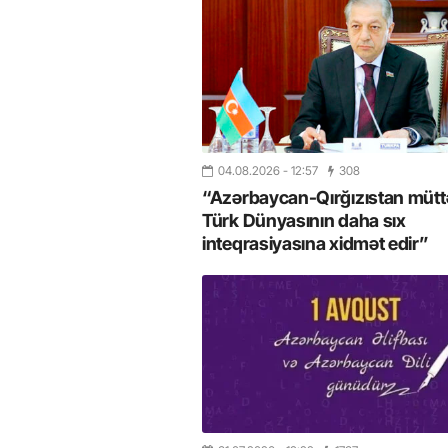
04.08.2026
- 12:57
308
“Azərbaycan-Qırğızıstan müttəf
Türk Dünyasının daha sıx
inteqrasiyasına xidmət edir”