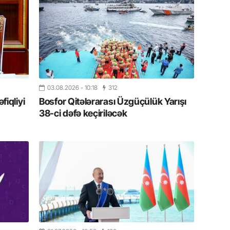
19.07.
Şuşa art
dialoq 
17.07.
Yeni dü
Türkiyə
03.08.2026
- 10:18
312
iqliyi
Bosfor Qitələrarası Üzgüçülük Yarışı
15.07.
38-ci dəfə keçiriləcək
Albert R
təqdimat
15.07.
Türkiyə
yaxşı d
14.07.
Beynəlx