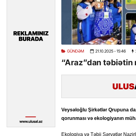
GÜNDƏM
21.10.2025
- 15:46
“Araz”dan təbiətin
Veysəloğlu Şirkətlər Qrupuna dax
qorunması və ekologiyanın mühafi
Ekologiya və Təbii Sərvətlər Nazirliy