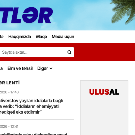
fə
Haqqımızda
Əlaqə
Media üçün
Search…
ka
Elm və təhsil
Digər
R LENTI
2026
- 17:43
liverstov yayılan iddialarla bağlı
 verib: “İddiaların əhəmiyyətli
həqiqəti əks etdirmir”
2026
- 10:41
sahillərində ruhu dinləndirən mavi