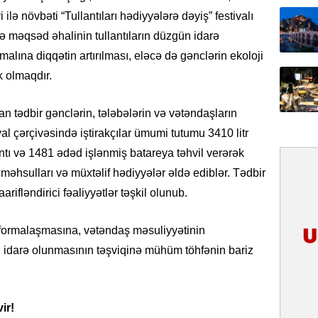
31.07.
lə növbəti “Tullantıları hədiyyələrə dəyiş” festivalı
İlin ilk
ndə məqsəd əhalinin tullantıların düzgün idarə
çox tur
alına diqqətin artırılması, eləcə də gənclərin ekoloji
k olmaqdır.
31.07.
Yeni mü
Qırğızıs
an tədbir gənclərin, tələbələrin və vətəndaşların
ŞƏRH
l çərçivəsində iştirakçılar ümumi tutumu 3410 litr
lantı və 1481 ədəd işlənmiş batareya təhvil verərək
31.07.
məhsulları və müxtəlif hədiyyələr əldə ediblər. Tədbir
Cavanşi
rifləndirici fəaliyyətlər təşkil olunub.
Asiya öl
inkişaf e
formalaşmasına, vətəndaş məsuliyyətinin
30.07.
ün idarə olunmasının təşviqinə mühüm töhfənin bariz
Türkiyən
təcrübəs
ir!
27.07.