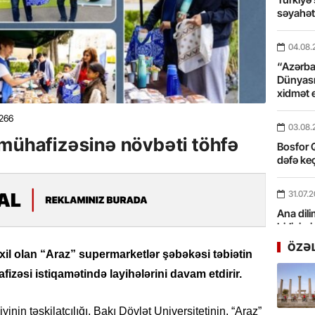
səyahə
04.08.
“Azərbay
Dünyası
xidmət 
266
03.08.
 mühafizəsinə növbəti töhfə
Bosfor Q
dəfə keç
31.07.
Ana dili
birliyim
Rüstəmx
ÖZƏ
il olan “Araz” supermarketlər şəbəkəsi təbiətin
zəsi istiqamətində layihələrini davam etdirir.
31.07.
Tarixin 
inin təşkilatçılığı, Bakı Dövlət Universitetinin, “Araz”