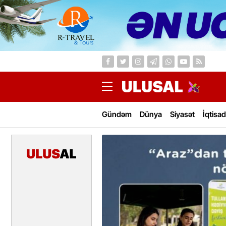
Gündəm
Dünya
Siyasət
İqtisad