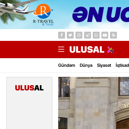
Gündəm
Dünya
Siyasət
İqtisad