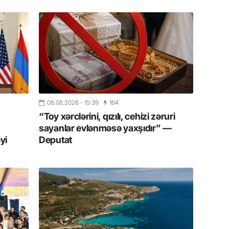
20.07.
Cavanşi
Üstellə
20.07.
Türkiyə
Antalya
turistlər
08.08.2026
- 15:39
164
“Toy xərclərini, qızılı, cehizi zəruri
19.07.
sayanlar evlənməsə yaxşıdır” —
Şuşa art
yi
Deputat
dialoq 
17.07.
Yeni dü
Türkiyə
15.07.