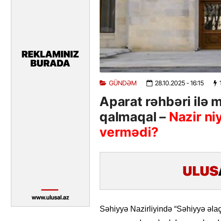
GÜNDƏM
28.10.2025
- 16:15
Aparat rəhbəri ilə 
qalmaqal –
Nazir ni
vermədi?
Səhiyyə Nazirliyində “Səhiyyə əlaçı