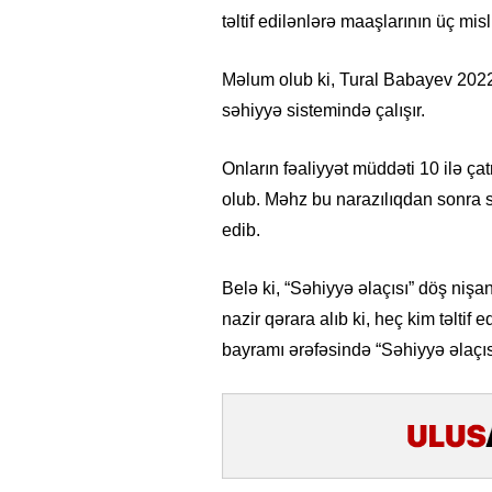
təltif edilənlərə maaşlarının üç misl
Məlum olub ki, Tural Babayev 2022-
səhiyyə sistemində çalışır.
Onların fəaliyyət müddəti 10 ilə ça
olub. Məhz bu narazılıqdan sonra s
edib.
Belə ki, “Səhiyyə əlaçısı” döş nişa
nazir qərara alıb ki, heç kim təltif 
bayramı ərəfəsində “Səhiyyə əlaçıs