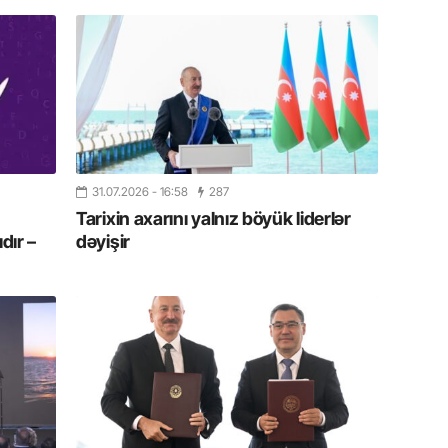
13.07.
Cavanşi
Forumu 
hadisəd
13.07.
İstirahə
olan bu
31.07.2026
- 16:58
287
Tarixin axarını yalnız böyük liderlər
11.07.2
dır –
dəyişir
“İndiki
mənada 
10.07.
Ankara 
diploma
Deputa
08.07.