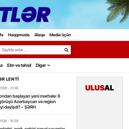
fə
Haqqımızda
Əlaqə
Media üçün
Search…
ka
Elm və təhsil
Digər
R LENTI
2026
- 21:38
ondan başlayan yeni mərhələ: 8
görüşü Azərbaycan və region
yi dəyişdi? – ŞƏRH
2026
- 15:39
lərini, qızılı, cehizi zəruri sayanlar