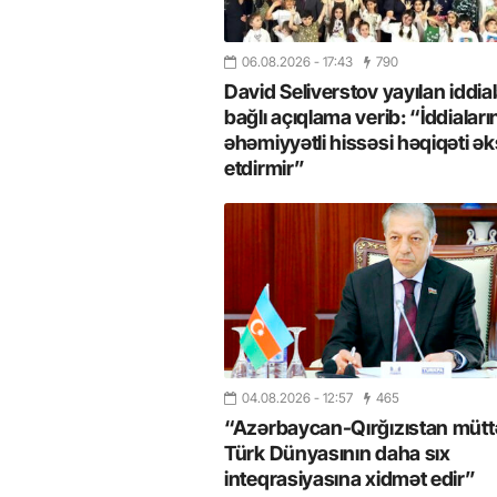
06.08.2026
- 17:43
790
David Seliverstov yayılan iddial
bağlı açıqlama verib: “İddiaları
əhəmiyyətli hissəsi həqiqəti ək
etdirmir”
04.08.2026
- 12:57
465
“Azərbaycan-Qırğızıstan müttəf
Türk Dünyasının daha sıx
inteqrasiyasına xidmət edir”