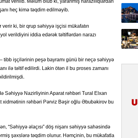
at verilib. Məlum olub ki, yaranmış narazılıqlardan
işanı heç kimə təqdim edilməyib.
31.07.
Ana dili
birliyim
 verir ki, bir qrup səhiyyə işçisi mükafatın
Rüstəmx
ol verildiyini iddia edərək təltiflərdən narazı
31.07.
Tarixin 
– tibb işçilərinin peşə bayramı günü bir neçə səhiyyə
ı ilə təltif edilirdi. Lakin ötən il bu proses zamanı
31.07.
ldirilmişdi.
İlin ilk
çox tur
də Səhiyyə Nazirliyinin Aparat rəhbəri Tural Elxan
31.07.
 xidmətinin rəhbəri Pərviz Bəşir oğlu Əbubəkirov bu
Yeni mü
Qırğızıs
ŞƏRH
n, “Səhiyyə əlaçısı” döş nişanı səhiyyə sahəsində
31.07.
tərmiş şəxslərə təqdim olunur. Həmçinin, bu mükafatla