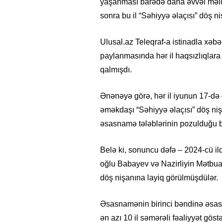
yaşanması barədə daha əvvəl məlum
sonra bu il “Səhiyyə əlaçısı” döş n
Ulusal.az Teleqraf-a istinadla xəbər
paylanmasında hər il haqsızlıqlara y
qalmışdı.
Ənənəyə görə, hər il iyunun 17-də 
əməkdaşı “Səhiyyə əlaçısı” döş nişan
əsasnamə tələblərinin pozulduğu bi
Belə ki, sonuncu dəfə – 2024-cü il
oğlu Babayev və Nazirliyin Mətbuat
döş nişanına layiq görülmüşdülər.
Əsasnamənin birinci bəndinə əsasə
ən azı 10 il səmərəli fəaliyyət gös