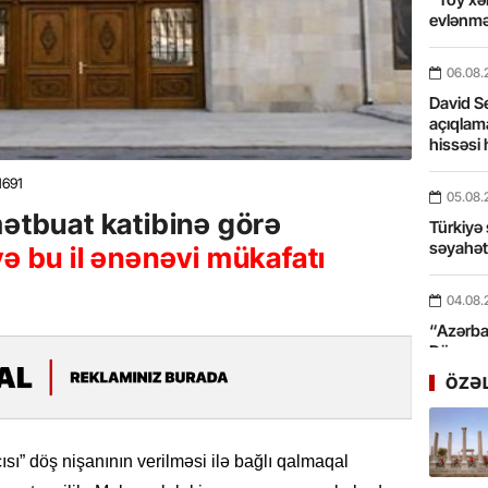
evlənmə
06.08.
David Se
açıqlama
hissəsi 
1691
05.08.
mətbuat katibinə görə
Türkiyə 
səyahə
yə bu il ənənəvi mükafatı
04.08.
“Azərbay
Dünyası
xidmət 
ÖZƏ
03.08.
Bosfor Q
sı” döş nişanının verilməsi ilə bağlı qalmaqal
dəfə keç