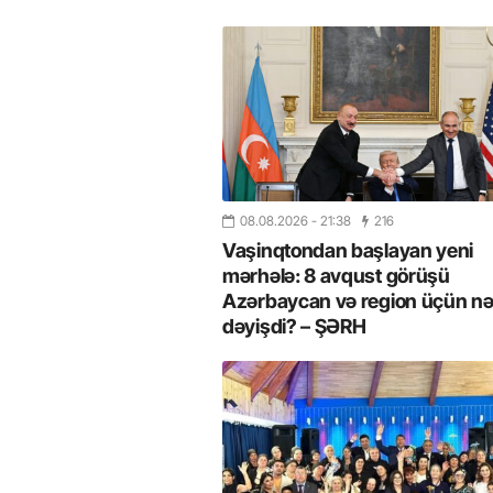
08.08.2026
- 21:38
216
Vaşinqtondan başlayan yeni
mərhələ: 8 avqust görüşü
Azərbaycan və region üçün nə
dəyişdi? – ŞƏRH