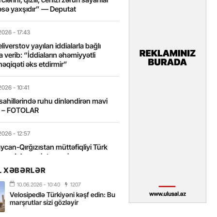
sə yaxşıdır” — Deputat
2026
- 17:43
liverstov yayılan iddialarla bağlı
 verib: “İddiaların əhəmiyyətli
həqiqəti əks etdirmir”
2026
- 10:41
sahillərində ruhu dinləndirən mavi
t – FOTOLAR
2026
- 12:57
can-Qırğızıstan müttəfiqliyi Türk
nın daha sıx inteqrasiyasına
edir”
L XƏBƏRLƏR
10.06.2026
- 10:40
1207
2026
- 10:18
Velosipedlə Türkiyəni kəşf edin: Bu
itələrarası Üzgüçülük Yarışı 38-ci
marşrutlar sizi gözləyir
iriləcək