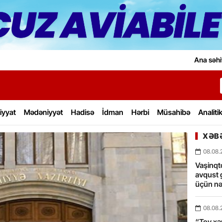
Ana səhi
iyyat
Mədəniyyət
Hadisə
İdman
Hərbi
Müsahibə
Analiti
XƏBƏ
08.08.
Vaşinqt
avqust 
üçün nə
08.08.
“Toy xərc