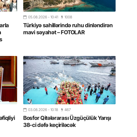
Albert R
təqdimat
05.08.2026
- 10:41
1008
15.07.
arla
Türkiyə sahillərində ruhu dinləndirən
Türkiyə
n
mavi səyahət – FOTOLAR
yaxşı d
s
14.07.
Beynəlx
Azərbay
14.07.
Şuşa dü
mərkəzin
yazır
03.08.2026
- 10:18
467
13.07.
iqliyi
Bosfor Qitələrarası Üzgüçülük Yarışı
Azərbay
38-ci dəfə keçiriləcək
siyasi a