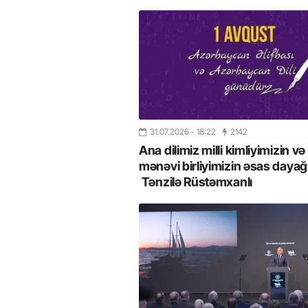
31.07.2026
- 18:22
2142
Ana dilimiz milli kimliyimizin və
mənəvi birliyimizin əsas dayağı
Tənzilə Rüstəmxanlı