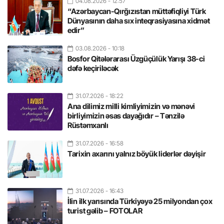
04.08.2026
- 12:57
“Azərbaycan-Qırğızıstan müttəfiqliyi Türk
Dünyasının daha sıx inteqrasiyasına xidmət
edir”
03.08.2026
- 10:18
Bosfor Qitələrarası Üzgüçülük Yarışı 38-ci
dəfə keçiriləcək
31.07.2026
- 18:22
Ana dilimiz milli kimliyimizin və mənəvi
birliyimizin əsas dayağıdır – Tənzilə
Rüstəmxanlı
31.07.2026
- 16:58
Tarixin axarını yalnız böyük liderlər dəyişir
31.07.2026
- 16:43
İlin ilk yarısında Türkiyəyə 25 milyondan çox
turist gəlib – FOTOLAR