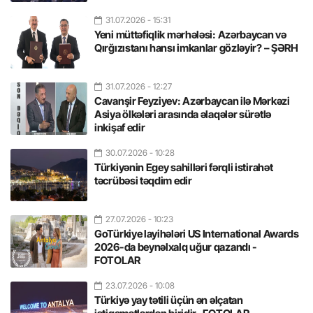
31.07.2026
- 15:31
Yeni müttəfiqlik mərhələsi: Azərbaycan və
Qırğızıstanı hansı imkanlar gözləyir? – ŞƏRH
31.07.2026
- 12:27
Cavanşir Feyziyev: Azərbaycan ilə Mərkəzi
Asiya ölkələri arasında əlaqələr sürətlə
inkişaf edir
30.07.2026
- 10:28
Türkiyənin Egey sahilləri fərqli istirahət
təcrübəsi təqdim edir
27.07.2026
- 10:23
GoTürkiye layihələri US International Awards
2026-da beynəlxalq uğur qazandı -
FOTOLAR
23.07.2026
- 10:08
Türkiyə yay tətili üçün ən əlçatan