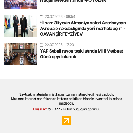
istiqamətlərdən biridir -FOTOLAR
23.07.2026
- 09:54
“İlham Əliyevin Almaniya səfəri Azərbaycan–
Avropa əməkdaşlığında yeni mərhələ açır” -
CAVANŞİR FEYZİYEV
22.07.2026
- 17:20
YAP Səbail rayon təşkilatında Milli Mətbuat
Günü qeyd olunub
Saytdakı materialların istifadəsi zamanı istinad edilməsi vacibdir.
Məlumat internet səhifələrində istifadə edildikdə hiperlink vasitəsi ilə istinad
mütləqdir.
Ulusal.Az
© 2022 - Bütün hüquqları qorunur.