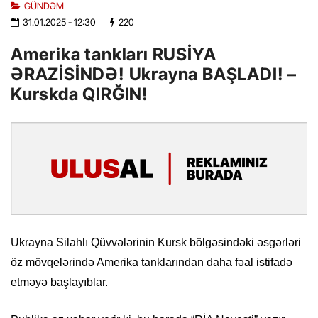
GÜNDƏM
31.01.2025
- 12:30
220
Amerika tankları RUSİYA
ƏRAZİSİNDƏ! Ukrayna BAŞLADI! –
Kurskda QIRĞIN!
Ukrayna Silahlı Qüvvələrinin Kursk bölgəsindəki əsgərləri
öz mövqelərində Amerika tanklarından daha fəal istifadə
etməyə başlayıblar.