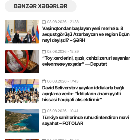
BƏNZƏR XƏBƏRLƏR
08.08.2026
- 21:38
Vaşinqtondan başlayan yeni mərhələ: 8
avqust görüşü Azərbaycan və region üçün
nəyi dəyişdi? – ŞƏRH
08.08.2026
- 15:39
“Toy xərclərini, qızılı, cehizi zəruri sayanlar
evlənməsə yaxşıdır” — Deputat
06.08.2026
- 17:43
David Seliverstov yayılan iddialarla bağlı
açıqlama verib: “İddiaların əhəmiyyətli
hissəsi həqiqəti əks etdirmir”
05.08.2026
- 10:41
Türkiyə sahillərində ruhu dinləndirən mavi
səyahət – FOTOLAR