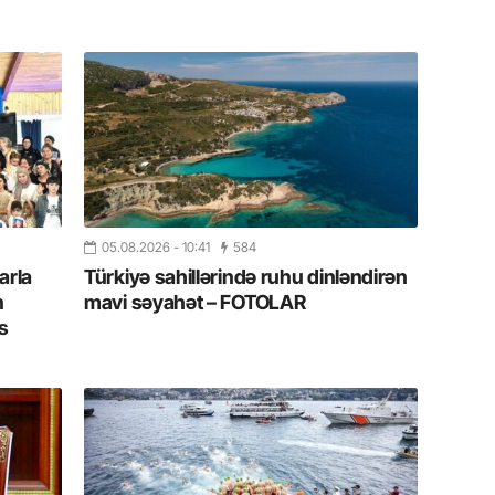
11.07.2
“İndiki
mənada 
10.07.
Ankara 
diploma
Deputa
05.08.2026
- 10:41
584
08.07.
arla
Türkiyə sahillərində ruhu dinləndirən
Kapadoki
n
mavi səyahət – FOTOLAR
və Atçıl
olundu
s
07.07.
NATO-nu
ola bilə
07.07.