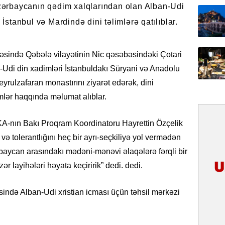
Azərbaycanın qədim xalqlarından olan Alban-Udi
31.07.
 İstanbul və Mardində dini təlimlərə qatılıblar.
İlin ilk
çox tur
vəsində Qəbələ vilayətinin Nic qəsəbəsindəki Çotari
31.07.
n-Udi din xadimləri İstanbuldakı Süryani və Anadolu
Yeni mü
Qırğızıs
eyrulzafaran monastırını ziyarət edərək, dini
ŞƏRH
lər haqqında məlumat alıblar.
31.07.
İKA-nın Bakı Proqram Koordinatoru Hayrettin Özçelik
Cavanşi
Asiya öl
ə tolerantlığını heç bir ayrı-seçkiliyə yol vermədən
inkişaf e
aycan arasındakı mədəni-mənəvi əlaqələrə fərqli bir
 layihələri həyata keçiririk” dedi. dedi.
30.07.
Türkiyən
əsində Alban-Udi xristian icması üçün təhsil mərkəzi
təcrübəs
27.07.