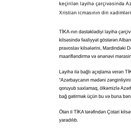
keçirilən layihə çərçivəsində 
Xristian icmasının din xadimləri
TİKA-nın dəstəklədiyi layihə çərçi
kilsəsində fəaliyyət göstərən Alba
pravoslav kilsələrini, Mardindəki D
maarifləndirmə və ənənəvi mərasim
Layihə ilə bağlı açıqlama verən T
“Azərbaycanın mədəni zənginliyini v
qoruyub saxlamaq, ölkəmizlə Azərb
bağ gətirmək üçün bu və buna bənzər
Ötən il TİKA tərəfindən Çotari kils
yaradılıb.