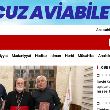
Ana səhi
iyyat
Mədəniyyət
Hadisə
İdman
Hərbi
Müsahibə
Analiti
XƏBƏ
06.08.
David Se
açıqlama
hissəsi 
05.08.
Türkiyə 