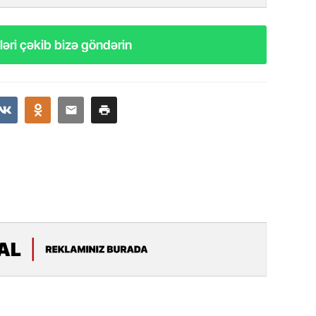
Azərbay
14.07.
əri çəkib bizə göndərin
Şuşa dü
mərkəzin
yazır
13.07.
Azərbay
siyasi a
13.07.
Cavanşi
Forumu 
hadisəd
13.07.
İstirahə
olan bu