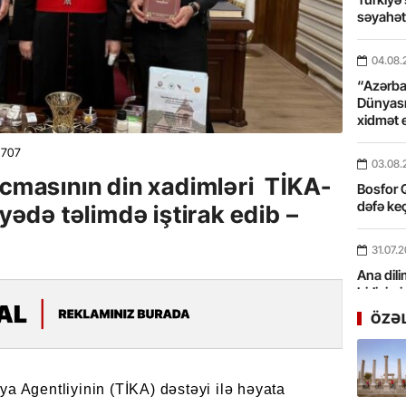
səyahə
04.08.
“Azərbay
Dünyası
xidmət 
707
03.08.
icmasının din xadimləri TİKA-
Bosfor Q
dəfə keç
iyədə təlimdə iştirak edib –
31.07.
Ana dili
birliyim
Rüstəmx
ÖZƏ
31.07.
Tarixin 
a Agentliyinin (TİKA) dəstəyi ilə həyata