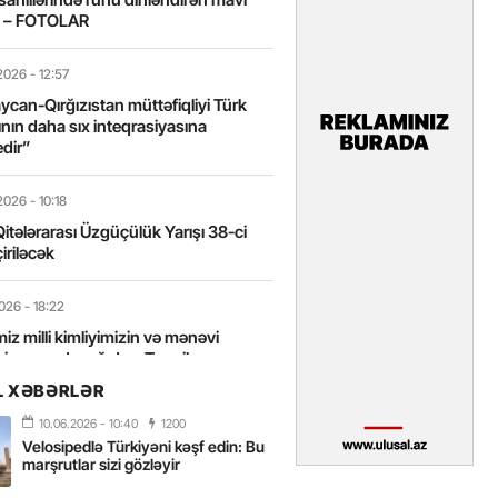
t – FOTOLAR
2026
- 12:57
can-Qırğızıstan müttəfiqliyi Türk
nın daha sıx inteqrasiyasına
edir”
2026
- 10:18
itələrarası Üzgüçülük Yarışı 38-ci
iriləcək
2026
- 18:22
miz milli kimliyimizin və mənəvi
izin əsas dayağıdır – Tənzilə
anlı
L XƏBƏRLƏR
10.06.2026
- 10:40
1200
2026
- 16:58
Velosipedlə Türkiyəni kəşf edin: Bu
axarını yalnız böyük liderlər dəyişir
marşrutlar sizi gözləyir