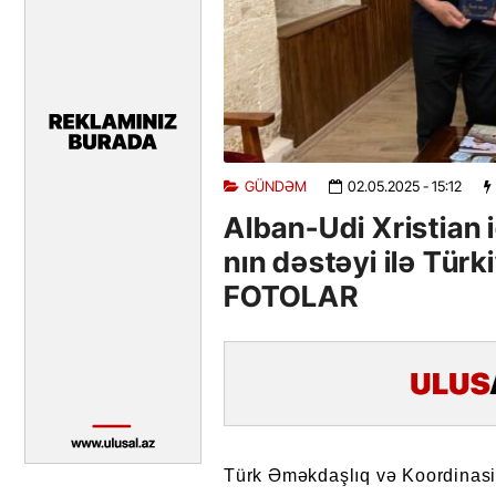
GÜNDƏM
02.05.2025
- 15:12
Alban-Udi Xristian 
nın dəstəyi ilə Türk
FOTOLAR
Türk Əməkdaşlıq və Koordinasiy