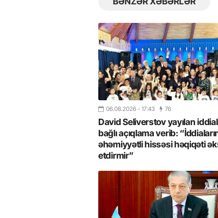
BƏNZƏR XƏBƏRLƏR
06.08.2026
- 17:43
76
David Seliverstov yayılan iddial
bağlı açıqlama verib: “İddiaları
əhəmiyyətli hissəsi həqiqəti ək
etdirmir”