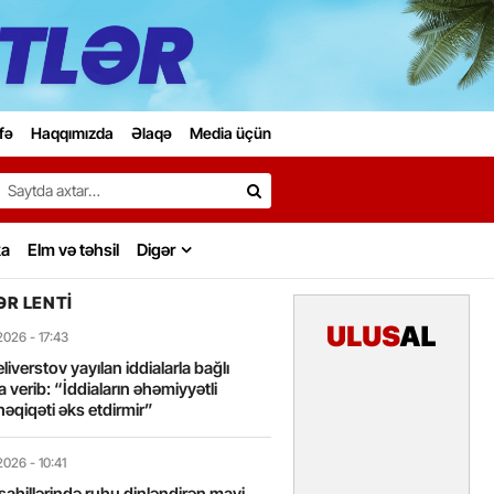
fə
Haqqımızda
Əlaqə
Media üçün
Search…
ka
Elm və təhsil
Digər
R LENTI
2026
- 17:43
liverstov yayılan iddialarla bağlı
 verib: “İddiaların əhəmiyyətli
həqiqəti əks etdirmir”
2026
- 10:41
sahillərində ruhu dinləndirən mavi