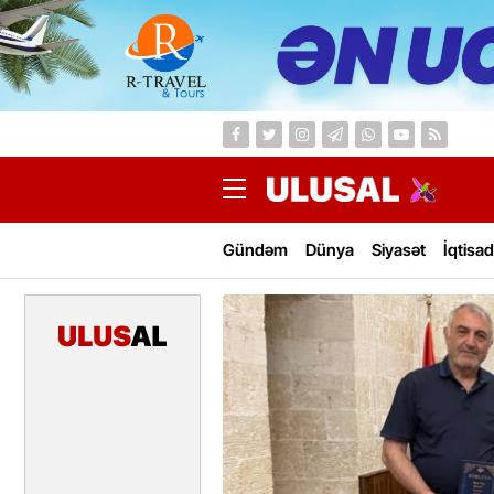
Gündəm
Dünya
Siyasət
İqtisad