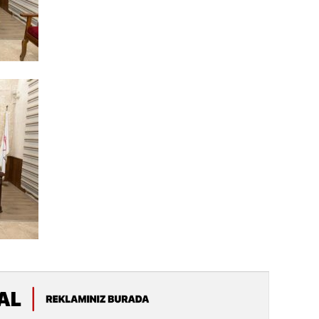
19.07.
Şuşa art
dialoq 
17.07.
Yeni dü
Türkiyə
15.07.
Albert R
təqdimat
15.07.
Türkiyə
yaxşı d
14.07.
Beynəlx