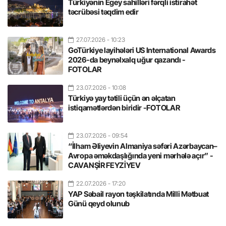
Türkiyənin Egey sahilləri fərqli istirahət
təcrübəsi təqdim edir
27.07.2026
- 10:23
GoTürkiye layihələri US International Awards
2026-da beynəlxalq uğur qazandı -
FOTOLAR
23.07.2026
- 10:08
Türkiyə yay tətili üçün ən əlçatan
istiqamətlərdən biridir -FOTOLAR
23.07.2026
- 09:54
“İlham Əliyevin Almaniya səfəri Azərbaycan–
Avropa əməkdaşlığında yeni mərhələ açır” -
CAVANŞİR FEYZİYEV
22.07.2026
- 17:20
YAP Səbail rayon təşkilatında Milli Mətbuat
Günü qeyd olunub