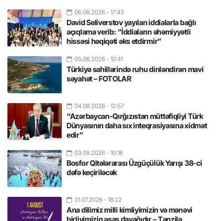
06.08.2026
- 17:43
David Seliverstov yayılan iddialarla bağlı
açıqlama verib: “İddiaların əhəmiyyətli
hissəsi həqiqəti əks etdirmir”
05.08.2026
- 10:41
Türkiyə sahillərində ruhu dinləndirən mavi
səyahət – FOTOLAR
04.08.2026
- 12:57
“Azərbaycan-Qırğızıstan müttəfiqliyi Türk
Dünyasının daha sıx inteqrasiyasına xidmət
edir”
03.08.2026
- 10:18
Bosfor Qitələrarası Üzgüçülük Yarışı 38-ci
dəfə keçiriləcək
31.07.2026
- 18:22
Ana dilimiz milli kimliyimizin və mənəvi
birliyimizin əsas dayağıdır – Tənzilə