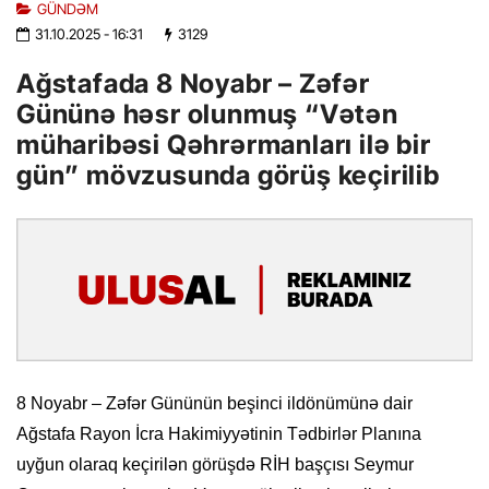
GÜNDƏM
31.10.2025
- 16:31
3129
Ağstafada 8 Noyabr – Zəfər
Gününə həsr olunmuş “Vətən
müharibəsi Qəhrərmanları ilə bir
gün” mövzusunda görüş keçirilib
8 Noyabr – Zəfər Gününün beşinci ildönümünə dair
Ağstafa Rayon İcra Hakimiyyətinin Tədbirlər Planına
uyğun olaraq keçirilən görüşdə RİH başçısı Seymur