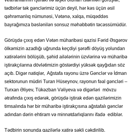
tədbirlər tək gənclərimiz üçün deyil, hər kəs üçün əsil
qəhrəmanlıq nümunəsi, Vətənə, xalqa, müqəddəs
bayrağımıza bəslənilən sonsuz məhəbbətin təcəssümüdür.
Görüşdə çıxış edən Vətən müharibəsi qazisi Fərid Əsgərov
ölkəmizin azadlığı uğrunda keçdiyi şərəfli döyüş yolundan
xatirələrini bölüşüb, şəhid ailələrinin üzvlərinə və müharibə
iştirakçılarına dövlətimizin göstərdiyi yüksək qayğıdan söz
açıb. Digər natiqlər, Ağstafa rayonu üzrə Gənclər və İdman
sektorunun müdiri Turan Hüseynov, rayonun fəal gəncləri –
Turxan Əliyev, Tükəzban Vəliyeva və digərləri mövzu
ətrafında çıxış edərək, görüşdə iştirak edən qazilərimizin
timsalında hər bir müharibə iştirakçısına ağstafalı gənclər
adından dərin ehtiram və minnətdarlıqlarını ifadə ediblər.
Tədbirin sonunda qazilərlə xatirə şəkli çəkdirilib.