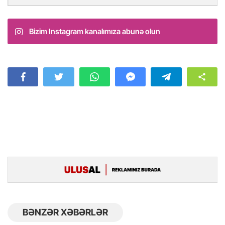
Bizim Instagram kanalımıza abunə olun
BƏNZƏR XƏBƏRLƏR