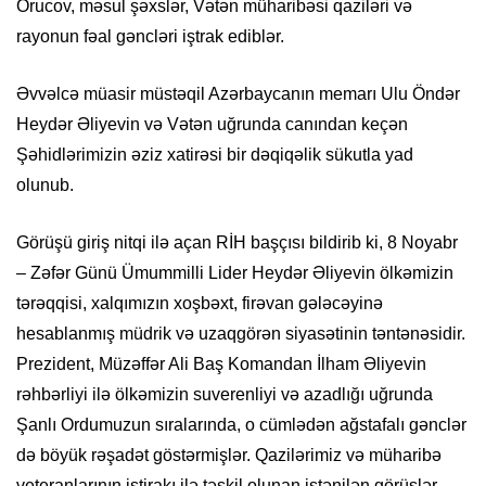
Orucov, məsul şəxslər, Vətən müharibəsi qaziləri və
rayonun fəal gəncləri iştrak ediblər.
Əvvəlcə müasir müstəqil Azərbaycanın memarı Ulu Öndər
Heydər Əliyevin və Vətən uğrunda canından keçən
Şəhidlərimizin əziz xatirəsi bir dəqiqəlik sükutla yad
olunub.
Görüşü giriş nitqi ilə açan RİH başçısı bildirib ki, 8 Noyabr
– Zəfər Günü Ümummilli Lider Heydər Əliyevin ölkəmizin
tərəqqisi, xalqımızın xoşbəxt, firəvan gələcəyinə
hesablanmış müdrik və uzaqgörən siyasətinin təntənəsidir.
Prezident, Müzəffər Ali Baş Komandan İlham Əliyevin
rəhbərliyi ilə ölkəmizin suverenliyi və azadlığı uğrunda
Şanlı Ordumuzun sıralarında, o cümlədən ağstafalı gənclər
də böyük rəşadət göstərmişlər. Qazilərimiz və müharibə
veteranlarının iştirakı ilə təşkil olunan istənilən görüşlər,