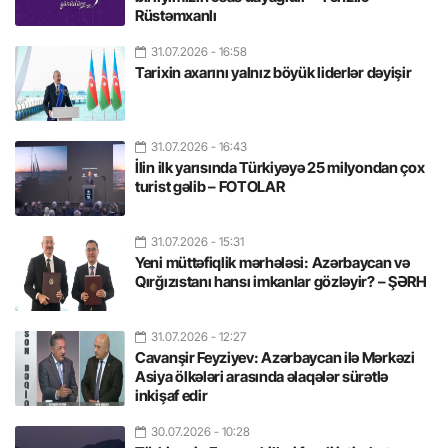
Rüstəmxanlı
31.07.2026
- 16:58
Tarixin axarını yalnız böyük liderlər dəyişir
31.07.2026
- 16:43
İlin ilk yarısında Türkiyəyə 25 milyondan çox
turist gəlib – FOTOLAR
31.07.2026
- 15:31
Yeni müttəfiqlik mərhələsi: Azərbaycan və
Qırğızıstanı hansı imkanlar gözləyir? – ŞƏRH
31.07.2026
- 12:27
Cavanşir Feyziyev: Azərbaycan ilə Mərkəzi
Asiya ölkələri arasında əlaqələr sürətlə
inkişaf edir
30.07.2026
- 10:28