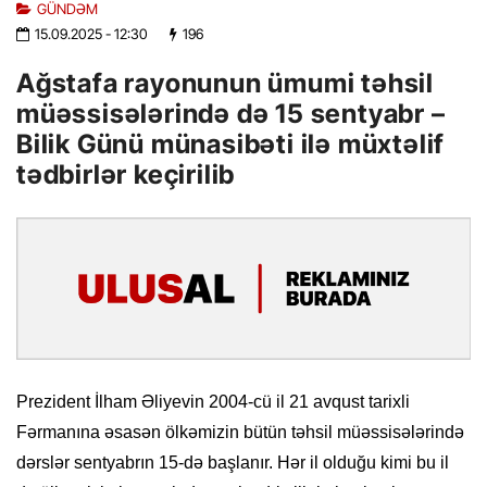
GÜNDƏM
15.09.2025
- 12:30
196
Ağstafa rayonunun ümumi təhsil
müəssisələrində də 15 sentyabr –
Bilik Günü münasibəti ilə müxtəlif
tədbirlər keçirilib
Prezident İlham Əliyevin 2004-cü il 21 avqust tarixli
Fərmanına əsasən ölkəmizin bütün təhsil müəssisələrində
dərslər sentyabrın 15-də başlanır. Hər il olduğu kimi bu il