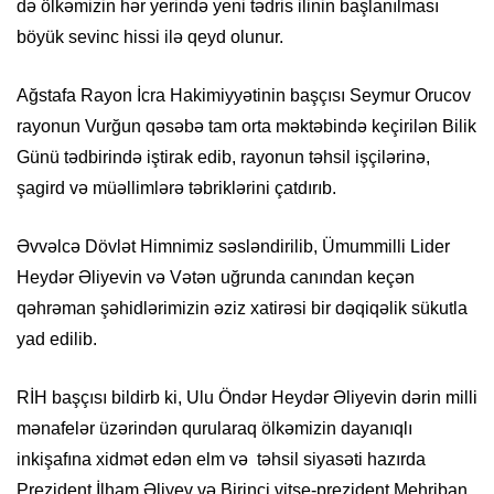
də ölkəmizin hər yerində yeni tədris ilinin başlanılması
böyük sevinc hissi ilə qeyd olunur.
Ağstafa Rayon İcra Hakimiyyətinin başçısı Seymur Orucov
rayonun Vurğun qəsəbə tam orta məktəbində keçirilən Bilik
Günü tədbirində iştirak edib, rayonun təhsil işçilərinə,
şagird və müəllimlərə təbriklərini çatdırıb.
Əvvəlcə Dövlət Himnimiz səsləndirilib, Ümummilli Lider
Heydər Əliyevin və Vətən uğrunda canından keçən
qəhrəman şəhidlərimizin əziz xatirəsi bir dəqiqəlik sükutla
yad edilib.
RİH başçısı bildirb ki, Ulu Öndər Heydər Əliyevin dərin milli
mənafelər üzərindən qurularaq ölkəmizin dayanıqlı
inkişafına xidmət edən elm və təhsil siyasəti hazırda
Prezident İlham Əliyev və Birinci vitse-prezident Mehriban