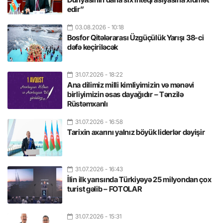
edir”
03.08.2026
- 10:18
Bosfor Qitələrarası Üzgüçülük Yarışı 38-ci
dəfə keçiriləcək
31.07.2026
- 18:22
Ana dilimiz milli kimliyimizin və mənəvi
birliyimizin əsas dayağıdır – Tənzilə
Rüstəmxanlı
31.07.2026
- 16:58
Tarixin axarını yalnız böyük liderlər dəyişir
31.07.2026
- 16:43
İlin ilk yarısında Türkiyəyə 25 milyondan çox
turist gəlib – FOTOLAR
31.07.2026
- 15:31