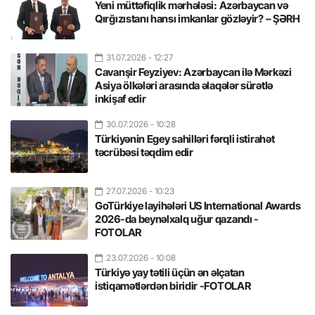
Yeni müttəfiqlik mərhələsi: Azərbaycan və
Qırğızıstanı hansı imkanlar gözləyir? – ŞƏRH
31.07.2026
- 12:27
Cavanşir Feyziyev: Azərbaycan ilə Mərkəzi
Asiya ölkələri arasında əlaqələr sürətlə
inkişaf edir
30.07.2026
- 10:28
Türkiyənin Egey sahilləri fərqli istirahət
təcrübəsi təqdim edir
27.07.2026
- 10:23
GoTürkiye layihələri US International Awards
2026-da beynəlxalq uğur qazandı -
FOTOLAR
23.07.2026
- 10:08
Türkiyə yay tətili üçün ən əlçatan
istiqamətlərdən biridir -FOTOLAR