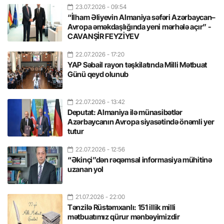
23.07.2026
- 09:54
“İlham Əliyevin Almaniya səfəri Azərbaycan–
Avropa əməkdaşlığında yeni mərhələ açır” -
CAVANŞİR FEYZİYEV
22.07.2026
- 17:20
YAP Səbail rayon təşkilatında Milli Mətbuat
Günü qeyd olunub
22.07.2026
- 13:42
Deputat: Almaniya ilə münasibətlər
Azərbaycanın Avropa siyasətində önəmli yer
tutur
22.07.2026
- 12:56
“Əkinçi”dən rəqəmsal informasiya mühitinə
uzanan yol
21.07.2026
- 22:00
Tənzilə Rüstəmxanlı: 151 illik milli
mətbuatımız qürur mənbəyimizdir