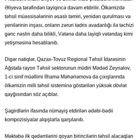
Əliyeva tərəfindən layiqincə davam etdirilir. Ölkəmizdə
təhsil müəssisələrinin əsaslı təmiri, yenidən qurulması və
yenilərinin inşası, onların zəruri tədris avadanlığı ilə təchizi
gənc nəslin daha bilikli, Vətənə daha layiqli vətəndaş kimi
yetişməsinə hesablanıb.
Digər natiqlər, Qazax-Tovuz Regional Təhsil İdarəsinin
Ağstafa rayon Təhsil sektorunun müdiri Mədəd Zeynalov,
1-ci sinif müəllimi İlhamə Məhərrəmova da çıxışlarında
ölkəmizin milli təhsil sisteminə göstərilən yüksək dövlət
qayğısından söz açıblar.
Şagirdlərin ifasında nümayiş etdirilən ədəbi-bədii
kompozisiyalar alqışlarla qarşılanıb.
Məktəbə ilk qədəmlərini qoyan birincilərin təhsil alacaqları