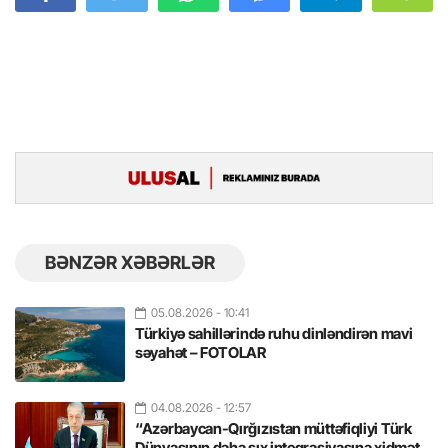
BƏNZƏR XƏBƏRLƏR
05.08.2026
- 10:41
Türkiyə sahillərində ruhu dinləndirən mavi
səyahət – FOTOLAR
04.08.2026
- 12:57
“Azərbaycan-Qırğızıstan müttəfiqliyi Türk
Dünyasının daha sıx inteqrasiyasına xidmət