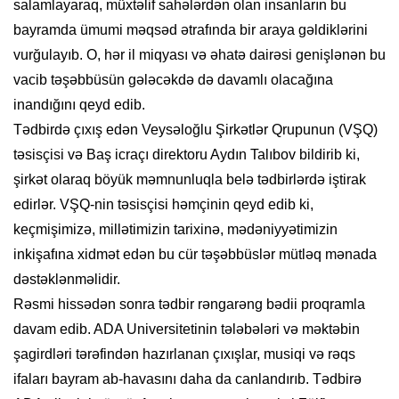
salamlayaraq, müxtəlif sahələrdən olan insanların bu
bayramda ümumi məqsəd ətrafında bir araya gəldiklərini
vurğulayıb. O, hər il miqyası və əhatə dairəsi genişlənən bu
vacib təşəbbüsün gələcəkdə də davamlı olacağına
inandığını qeyd edib.
Tədbirdə çıxış edən Veysəloğlu Şirkətlər Qrupunun (VŞQ)
təsisçisi və Baş icraçı direktoru Aydın Talıbov bildirib ki,
şirkət olaraq böyük məmnunluqla belə tədbirlərdə iştirak
edirlər. VŞQ-nin təsisçisi həmçinin qeyd edib ki,
keçmişimizə, millətimizin tarixinə, mədəniyyətimizin
inkişafına xidmət edən bu cür təşəbbüslər mütləq mənada
dəstəklənməlidir.
Rəsmi hissədən sonra tədbir rəngarəng bədii proqramla
davam edib. ADA Universitetinin tələbələri və məktəbin
şagirdləri tərəfindən hazırlanan çıxışlar, musiqi və rəqs
ifaları bayram ab-havasını daha da canlandırıb. Tədbirə