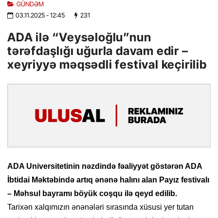
GÜNDƏM
03.11.2025
- 12:45
231
ADA ilə “Veysəloğlu”nun
tərəfdaşlığı uğurla davam edir –
xeyriyyə məqsədli festival keçirilib
ADA Universitetinin nəzdində fəaliyyət göstərən ADA
İbtidai Məktəbində artıq ənənə halını alan Payız festivalı
– Məhsul bayramı böyük coşqu ilə qeyd edilib.
Tarixən xalqımızın ənənələri sırasında xüsusi yer tutan