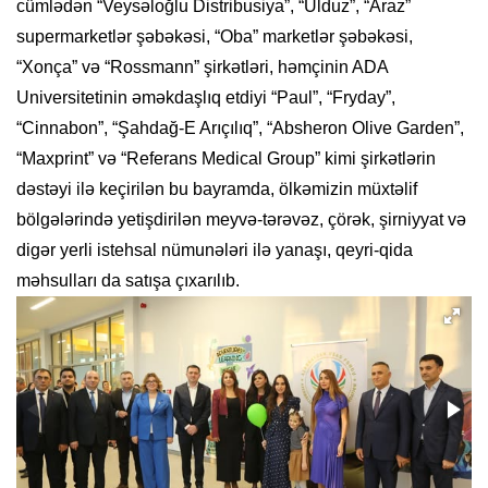
cümlədən “Veysəloğlu Distribusiya”, “Ulduz”, “Araz”
supermarketlər şəbəkəsi, “Oba” marketlər şəbəkəsi,
“Xonça” və “Rossmann” şirkətləri, həmçinin ADA
Universitetinin əməkdaşlıq etdiyi “Paul”, “Fryday”,
“Cinnabon”, “Şahdağ-E Arıçılıq”, “Absheron Olive Garden”,
“Maxprint” və “Referans Medical Group” kimi şirkətlərin
dəstəyi ilə keçirilən bu bayramda, ölkəmizin müxtəlif
bölgələrində yetişdirilən meyvə-tərəvəz, çörək, şirniyyat və
digər yerli istehsal nümunələri ilə yanaşı, qeyri-qida
məhsulları da satışa çıxarılıb.