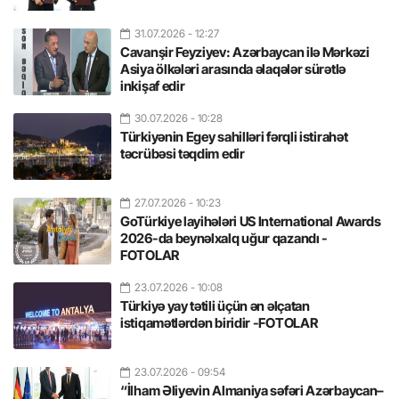
31.07.2026
- 12:27
Cavanşir Feyziyev: Azərbaycan ilə Mərkəzi
Asiya ölkələri arasında əlaqələr sürətlə
inkişaf edir
30.07.2026
- 10:28
Türkiyənin Egey sahilləri fərqli istirahət
təcrübəsi təqdim edir
27.07.2026
- 10:23
GoTürkiye layihələri US International Awards
2026-da beynəlxalq uğur qazandı -
FOTOLAR
23.07.2026
- 10:08
Türkiyə yay tətili üçün ən əlçatan
istiqamətlərdən biridir -FOTOLAR
23.07.2026
- 09:54
“İlham Əliyevin Almaniya səfəri Azərbaycan–