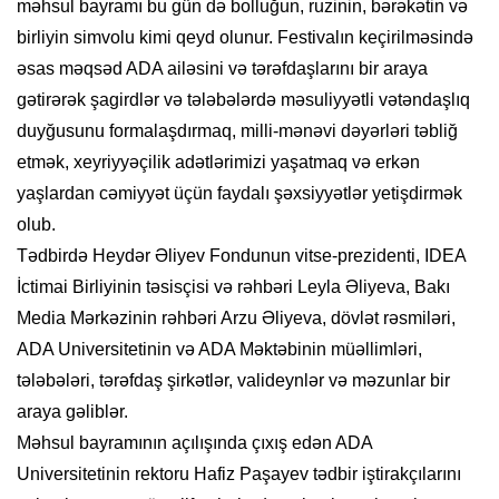
məhsul bayramı bu gün də bolluğun, ruzinin, bərəkətin və
birliyin simvolu kimi qeyd olunur. Festivalın keçirilməsində
əsas məqsəd ADA ailəsini və tərəfdaşlarını bir araya
gətirərək şagirdlər və tələbələrdə məsuliyyətli vətəndaşlıq
duyğusunu formalaşdırmaq, milli-mənəvi dəyərləri təbliğ
etmək, xeyriyyəçilik adətlərimizi yaşatmaq və erkən
yaşlardan cəmiyyət üçün faydalı şəxsiyyətlər yetişdirmək
olub.
Tədbirdə Heydər Əliyev Fondunun vitse-prezidenti, IDEA
İctimai Birliyinin təsisçisi və rəhbəri Leyla Əliyeva, Bakı
Media Mərkəzinin rəhbəri Arzu Əliyeva, dövlət rəsmiləri,
ADA Universitetinin və ADA Məktəbinin müəllimləri,
tələbələri, tərəfdaş şirkətlər, valideynlər və məzunlar bir
araya gəliblər.
Məhsul bayramının açılışında çıxış edən ADA
Universitetinin rektoru Hafiz Paşayev tədbir iştirakçılarını