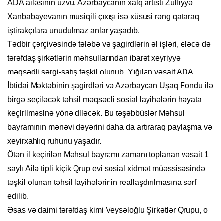
ADA ailəsinin üzvü, Azərbaycanın xalq artisti Zülfiyyə
Xanbabayevanın musiqili çıxışı isə xüsusi rəng qataraq
iştirakçılara unudulmaz anlar yaşadıb.
Tədbir çərçivəsində tələbə və şagirdlərin əl işləri, eləcə də
tərəfdaş şirkətlərin məhsullarından ibarət xeyriyyə
məqsədli sərgi-satış təşkil olunub. Yığılan vəsait ADA
İbtidai Məktəbinin şagirdləri və Azərbaycan Uşaq Fondu ilə
birgə seçiləcək təhsil məqsədli sosial layihələrin həyata
keçirilməsinə yönəldiləcək. Bu təşəbbüslər Məhsul
bayramının mənəvi dəyərini daha da artıraraq paylaşma və
xeyirxahlıq ruhunu yaşadır.
Ötən il keçirilən Məhsul bayramı zamanı toplanan vəsait 1
saylı Ailə tipli kiçik Qrup evi sosial xidmət müəssisəsində
təşkil olunan təhsil layihələrinin reallaşdırılmasına sərf
edilib.
Əsas və daimi tərəfdaş kimi Veysəloğlu Şirkətlər Qrupu, o