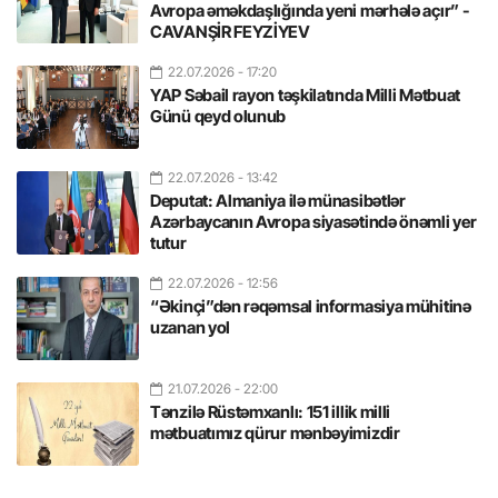
Avropa əməkdaşlığında yeni mərhələ açır” -
CAVANŞİR FEYZİYEV
22.07.2026
- 17:20
YAP Səbail rayon təşkilatında Milli Mətbuat
Günü qeyd olunub
22.07.2026
- 13:42
Deputat: Almaniya ilə münasibətlər
Azərbaycanın Avropa siyasətində önəmli yer
tutur
22.07.2026
- 12:56
“Əkinçi”dən rəqəmsal informasiya mühitinə
uzanan yol
21.07.2026
- 22:00
Tənzilə Rüstəmxanlı: 151 illik milli
mətbuatımız qürur mənbəyimizdir