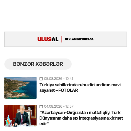
BƏNZƏR XƏBƏRLƏR
05.08.2026
- 10:41
Türkiyə sahillərində ruhu dinləndirən mavi
səyahət – FOTOLAR
04.08.2026
- 12:57
“Azərbaycan-Qırğızıstan müttəfiqliyi Türk
Dünyasının daha sıx inteqrasiyasına xidmət
edir”