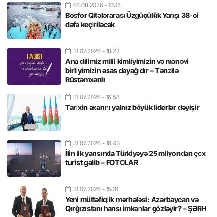
03.08.2026
- 10:18
Bosfor Qitələrarası Üzgüçülük Yarışı 38-ci
dəfə keçiriləcək
31.07.2026
- 18:22
Ana dilimiz milli kimliyimizin və mənəvi
birliyimizin əsas dayağıdır – Tənzilə
Rüstəmxanlı
31.07.2026
- 16:58
Tarixin axarını yalnız böyük liderlər dəyişir
31.07.2026
- 16:43
İlin ilk yarısında Türkiyəyə 25 milyondan çox
turist gəlib – FOTOLAR
31.07.2026
- 15:31
Yeni müttəfiqlik mərhələsi: Azərbaycan və
Qırğızıstanı hansı imkanlar gözləyir? – ŞƏRH