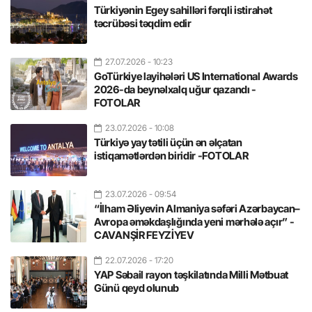
Türkiyənin Egey sahilləri fərqli istirahət
təcrübəsi təqdim edir
27.07.2026
- 10:23
GoTürkiye layihələri US International Awards
2026-da beynəlxalq uğur qazandı -
FOTOLAR
23.07.2026
- 10:08
Türkiyə yay tətili üçün ən əlçatan
istiqamətlərdən biridir -FOTOLAR
23.07.2026
- 09:54
“İlham Əliyevin Almaniya səfəri Azərbaycan–
Avropa əməkdaşlığında yeni mərhələ açır” -
CAVANŞİR FEYZİYEV
22.07.2026
- 17:20
YAP Səbail rayon təşkilatında Milli Mətbuat
Günü qeyd olunub