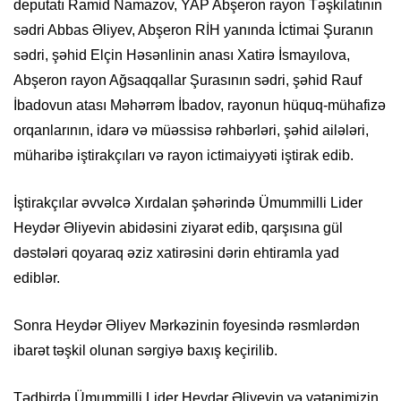
deputatı Ramid Namazov, YAP Abşeron rayon Təşkilatının
sədri Abbas Əliyev, Abşeron RİH yanında İctimai Şuranın
sədri, şəhid Elçin Həsənlinin anası Xatirə İsmayılova,
Abşeron rayon Ağsaqqallar Şurasının sədri, şəhid Rauf
İbadovun atası Məhərrəm İbadov, rayonun hüquq-mühafizə
orqanlarının, idarə və müəssisə rəhbərləri, şəhid ailələri,
müharibə iştirakçıları və rayon ictimaiyyəti iştirak edib.
İştirakçılar əvvəlcə Xırdalan şəhərində Ümummilli Lider
Heydər Əliyevin abidəsini ziyarət edib, qarşısına gül
dəstələri qoyaraq əziz xatirəsini dərin ehtiramla yad
ediblər.
Sonra Heydər Əliyev Mərkəzinin foyesində rəsmlərdən
ibarət təşkil olunan sərgiyə baxış keçirilib.
Tədbirdə Ümummilli Lider Heydər Əliyevin və vətənimizin