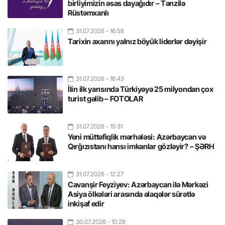
birliyimizin əsas dayağıdır – Tənzilə
Rüstəmxanlı
31.07.2026
- 16:58
Tarixin axarını yalnız böyük liderlər dəyişir
31.07.2026
- 16:43
İlin ilk yarısında Türkiyəyə 25 milyondan çox
turist gəlib – FOTOLAR
31.07.2026
- 15:31
Yeni müttəfiqlik mərhələsi: Azərbaycan və
Qırğızıstanı hansı imkanlar gözləyir? – ŞƏRH
31.07.2026
- 12:27
Cavanşir Feyziyev: Azərbaycan ilə Mərkəzi
Asiya ölkələri arasında əlaqələr sürətlə
inkişaf edir
30.07.2026
- 10:28