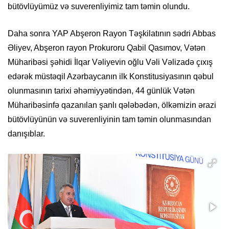
bütövlüyümüz və suverenliyimiz tam təmin olundu.
Daha sonra YAP Abşeron Rayon Təşkilatının sədri Abbas
Əliyev, Abşeron rayon Prokuroru Qabil Qasımov, Vətən
Müharibəsi şəhidi İlqar Vəliyevin oğlu Vəli Vəlizadə çıxış
edərək müstəqil Azərbaycanın ilk Konstitusiyasının qəbul
olunmasının tarixi əhəmiyyətindən, 44 günlük Vətən
Müharibəsinfə qazanılan şanlı qələbədən, ölkəmizin ərazi
bütövlüyünün və suverenliyinin tam təmin olunmasından
danışıblar.