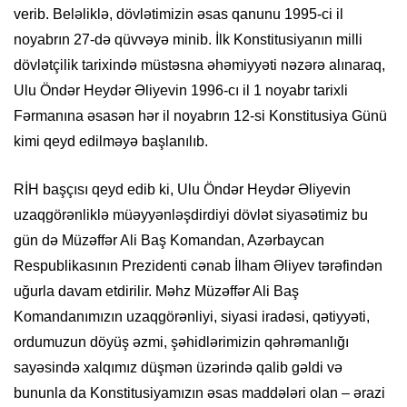
verib. Beləliklə, dövlətimizin əsas qanunu 1995-ci il
noyabrın 27-də qüvvəyə minib. İlk Konstitusiyanın milli
dövlətçilik tarixində müstəsna əhəmiyyəti nəzərə alınaraq,
Ulu Öndər Heydər Əliyevin 1996-cı il 1 noyabr tarixli
Fərmanına əsasən hər il noyabrın 12-si Konstitusiya Günü
kimi qeyd edilməyə başlanılıb.
RİH başçısı qeyd edib ki, Ulu Öndər Heydər Əliyevin
uzaqgörənliklə müəyyənləşdirdiyi dövlət siyasətimiz bu
gün də Müzəffər Ali Baş Komandan, Azərbaycan
Respublikasının Prezidenti cənab İlham Əliyev tərəfindən
uğurla davam etdirilir. Məhz Müzəffər Ali Baş
Komandanımızın uzaqgörənliyi, siyasi iradəsi, qətiyyəti,
ordumuzun döyüş əzmi, şəhidlərimizin qəhrəmanlığı
sayəsində xalqımız düşmən üzərində qalib gəldi və
bununla da Konstitusiyamızın əsas maddələri olan – ərazi