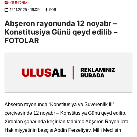
GÜNDƏM
12.11.2025
- 16:09
906
Abşeron rayonunda 12 noyabr –
Konstitusiya Günü qeyd edilib –
FOTOLAR
Abşeron rayonunda “Konstitusiya və Suverenlik İli”
çərçivəsində 12 noyabr – Konstitusiya Günü qeyd edilib.
Xırdalan şəhərində keçirilən tədbirdə Abşeron Rayon İcra
Hakimiyyətinin başçısı Abdin Fərzəliyev, Milli Məclisin