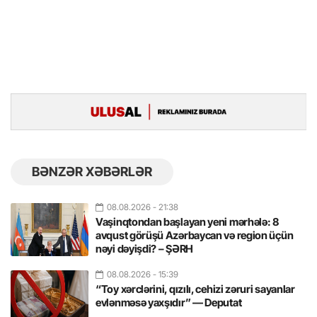
BƏNZƏR XƏBƏRLƏR
08.08.2026
- 21:38
Vaşinqtondan başlayan yeni mərhələ: 8
avqust görüşü Azərbaycan və region üçün
nəyi dəyişdi? – ŞƏRH
08.08.2026
- 15:39
“Toy xərclərini, qızılı, cehizi zəruri sayanlar
evlənməsə yaxşıdır” — Deputat