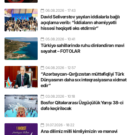
06.08.2026
- 17:43
David Seliverstov yayılan iddialarla bağlı
açıqlama verib: “İddiaların əhəmiyyətli
hissəsi həqiqəti əks etdirmir”
05.08.2026
- 10:41
Türkiyə sahillərində ruhu dinləndirən mavi
səyahət – FOTOLAR
04.08.2026
- 12:57
“Azərbaycan-Qırğızıstan müttəfiqliyi Türk
Dünyasının daha sıx inteqrasiyasına xidmət
edir”
03.08.2026
- 10:18
Bosfor Qitələrarası Üzgüçülük Yarışı 38-ci
dəfə keçiriləcək
31.07.2026
- 18:22
Ana dilimiz milli kimliyimizin və mənəvi