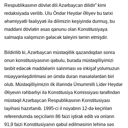
Respublikasının dövlət dili Azərbaycan dilidir” kimi
redaksiyada verilib. Ulu Öndər Heydər Əliyev bu tarixi
əhəmiyyətli fəaliyyəti ilə dilimizin keşiyində durmuş, bu
maddəni dövlətin əsas qanunu olan Konstitusiyaya
salmaqla xalqımızın gələcək taleyini təmin etmişdir.
Bildirilib ki, Azərbaycan müstəqillik qazandıqdan sonra
onun konstitusiyasının qəbulu, burada müstəqilliyimizi
təsbit edəcək maddələrin salınması və inkişaf yolumuzun
müəyyənləşdirilməsi ən ümdə duran məsələlərdən biri
olub. Müstəqilliyimizin ilk illərində Ümummilli Lider Heydər
Əliyevin rəhbərliyi ilə Konstitusiya Komissiyası tərəfindən
müstəqil Azərbaycan Respublikasının Konstitusiyası
layihəsi hazırlanıb. 1995-ci il noyabrın 12-də keçirilən
referendumda seçicilərin 86 faizi iştirak edib və onların
91,9 faizi Konstitusiyanın qəbul edilməsinin lehinə səs