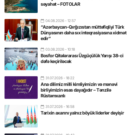
səyahət – FOTOLAR
04.08.2026
- 12:57
“Azərbaycan-Qırğızıstan müttəfiqliyi Türk
Dünyasının daha sıx inteqrasiyasına xidmət
edir”
03.08.2026
- 10:18
Bosfor Qitələrarası Üzgüçülük Yarışı 38-ci
dəfə keçiriləcək
31.07.2026
- 18:22
Ana dilimiz milli kimliyimizin və mənəvi
birliyimizin əsas dayağıdır – Tənzilə
Rüstəmxanlı
31.07.2026
- 16:58
Tarixin axarını yalnız böyük liderlər dəyişir