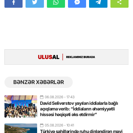
BƏNZƏR XƏBƏRLƏR
06.08.2026
- 17:43
David Seliverstov yayılan iddialarla bağlı
açıqlama verib: “İddiaların əhəmiyyətli
hissəsi həqiqəti əks etdirmir”
05.08.2026
- 10:41
Türkiyə sahillərində ruhu dinləndirən mavi