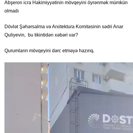
Abşeron icra Hakimiyyətinin mövqeyini öyrənmək mümkün
olmadı
Dövlət Şəhərsalma və Arxitektura Komitəsinin sədri Anar
Quliyevin, bu tikintidən xəbəri var?
Qurumların mövqeyini dərc etməyə hazırıq.