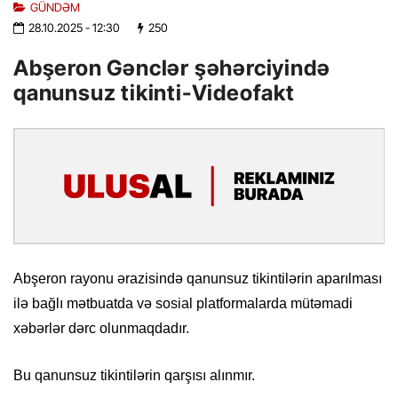
GÜNDƏM
28.10.2025
- 12:30
250
Abşeron Gənclər şəhərciyində
qanunsuz tikinti-Videofakt
Abşeron rayonu ərazisində qanunsuz tikintilərin aparılması
ilə bağlı mətbuatda və sosial platformalarda mütəmadi
xəbərlər dərc olunmaqdadır.
Bu qanunsuz tikintilərin qarşısı alınmır.