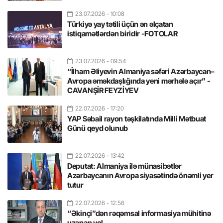
23.07.2026
- 10:08
Türkiyə yay tətili üçün ən əlçatan
istiqamətlərdən biridir -FOTOLAR
23.07.2026
- 09:54
“İlham Əliyevin Almaniya səfəri Azərbaycan–
Avropa əməkdaşlığında yeni mərhələ açır” -
CAVANŞİR FEYZİYEV
22.07.2026
- 17:20
YAP Səbail rayon təşkilatında Milli Mətbuat
Günü qeyd olunub
22.07.2026
- 13:42
Deputat: Almaniya ilə münasibətlər
Azərbaycanın Avropa siyasətində önəmli yer
tutur
22.07.2026
- 12:56
“Əkinçi”dən rəqəmsal informasiya mühitinə
uzanan yol