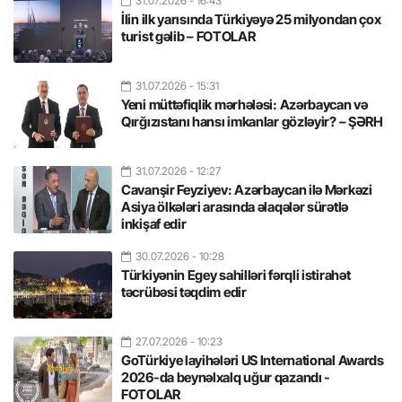
31.07.2026
- 16:43
İlin ilk yarısında Türkiyəyə 25 milyondan çox
turist gəlib – FOTOLAR
31.07.2026
- 15:31
Yeni müttəfiqlik mərhələsi: Azərbaycan və
Qırğızıstanı hansı imkanlar gözləyir? – ŞƏRH
31.07.2026
- 12:27
Cavanşir Feyziyev: Azərbaycan ilə Mərkəzi
Asiya ölkələri arasında əlaqələr sürətlə
inkişaf edir
30.07.2026
- 10:28
Türkiyənin Egey sahilləri fərqli istirahət
təcrübəsi təqdim edir
27.07.2026
- 10:23
GoTürkiye layihələri US International Awards
2026-da beynəlxalq uğur qazandı -
FOTOLAR