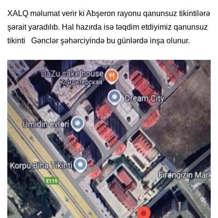
XALQ məlumat verir ki Abşeron rayonu qanunsuz tikintilərə
şərait yaradılıb. Hal hazırda isə təqdim etdiyimiz qanunsuz
tikinti Gənclər şəhərciyində bu günlərdə inşa olunur.