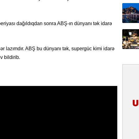
31.07.
İlin ilk
çox tur
mperiyası dağıldıqdan sonra ABŞ-ın dünyanı tək idarə
31.07.
Yeni mü
r lazımdır. ABŞ bu dünyanı tək, supergüc kimi idarə
Qırğızıs
ŞƏRH
 bildirib.
31.07.
Cavanşi
Asiya öl
inkişaf e
30.07.
Türkiyən
təcrübəs
27.07.