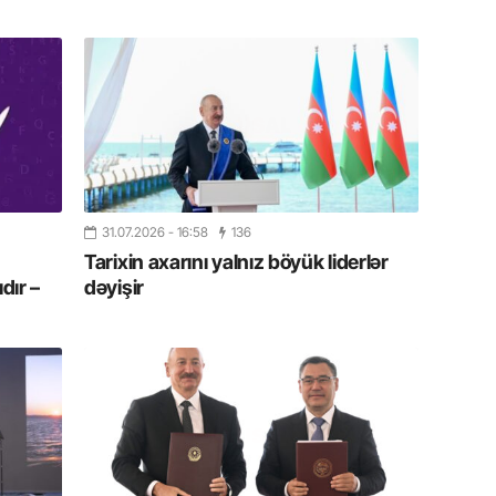
Azərbay
14.07.
Şuşa dü
mərkəzin
yazır
13.07.
Azərbay
siyasi a
31.07.2026
- 16:58
136
Tarixin axarını yalnız böyük liderlər
dır –
dəyişir
13.07.
Cavanşi
Forumu 
hadisəd
13.07.
İstirahə
olan bu