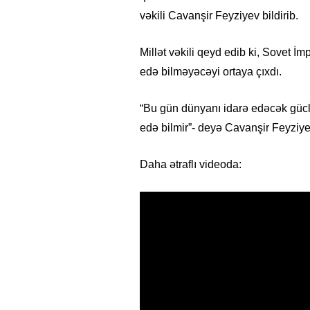
vəkili Cavanşir Feyziyev bildirib.
Millət vəkili qeyd edib ki, Sovet İ
edə bilməyəcəyi ortaya çıxdı.
“Bu gün dünyanı idarə edəcək güclə
edə bilmir”- deyə Cavanşir Feyziyev
Daha ətraflı videoda: