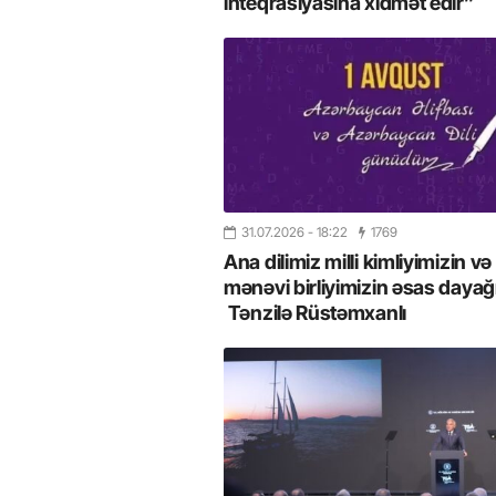
inteqrasiyasına xidmət edir”
31.07.2026
- 18:22
1769
Ana dilimiz milli kimliyimizin və
mənəvi birliyimizin əsas dayağı
Tənzilə Rüstəmxanlı