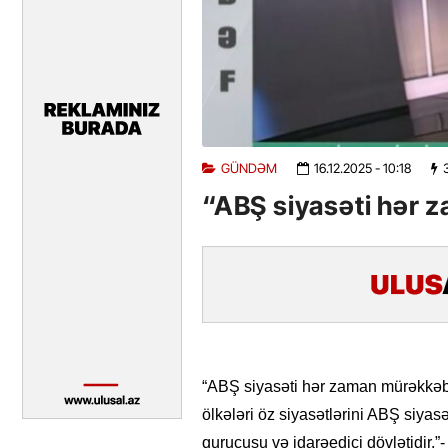
GÜNDƏM
16.12.2025
- 10:18
“ABŞ siyasəti hər 
“ABŞ siyasəti hər zaman mürəkkəb o
ölkələri öz siyasətlərini ABŞ siya
qurucusu və idarəedici dövlətidir.”-