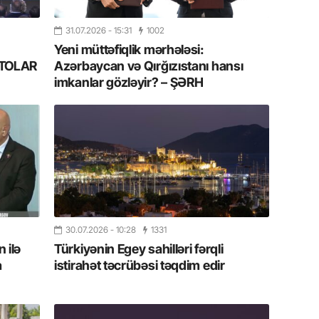
11.07.2
31.07.2026
- 15:31
1002
“İndiki
mənada 
Yeni müttəfiqlik mərhələsi:
FOTOLAR
Azərbaycan və Qırğızıstanı hansı
imkanlar gözləyir? – ŞƏRH
10.07.
Ankara 
diploma
Deputa
08.07.
Kapadoki
və Atçıl
olundu
30.07.2026
- 10:28
1331
07.07.
 ilə
Türkiyənin Egey sahilləri fərqli
NATO-nu
a
istirahət təcrübəsi təqdim edir
ola bilə
07.07.