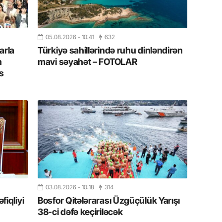
19.07.
Şuşa art
dialoq 
05.08.2026
- 10:41
632
arla
Türkiyə sahillərində ruhu dinləndirən
17.07.
n
mavi səyahət – FOTOLAR
Yeni dü
s
Türkiyə
15.07.
Albert R
təqdimat
15.07.
Türkiyə
yaxşı d
03.08.2026
- 10:18
314
iqliyi
Bosfor Qitələrarası Üzgüçülük Yarışı
14.07.
38-ci dəfə keçiriləcək
Beynəlx