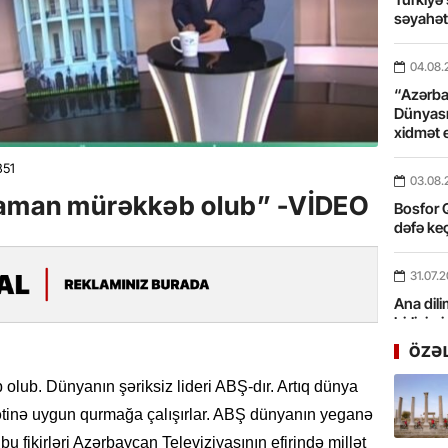
səyahə
04.08.
“Azərbay
Dünyası
xidmət 
351
03.08.
zaman mürəkkəb olub” -VİDEO
Bosfor Q
dəfə keç
31.07.
Ana dili
birliyim
Rüstəmx
ÖZƏ
lub. Dünyanın şəriksiz lideri ABŞ-dır. Artıq dünya
31.07.
sətinə uygun qurmağa çalışırlar. ABŞ dünyanın yeganə
Tarixin 
 bu fikirləri Azərbaycan Televiziyasının efirində millət