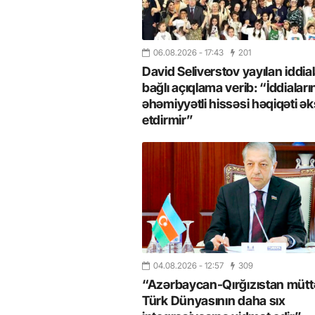
06.08.2026
- 17:43
201
David Seliverstov yayılan iddial
bağlı açıqlama verib: “İddiaları
əhəmiyyətli hissəsi həqiqəti ək
etdirmir”
04.08.2026
- 12:57
309
“Azərbaycan-Qırğızıstan müttəf
Türk Dünyasının daha sıx