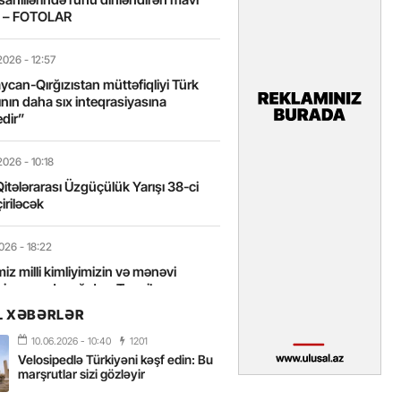
t – FOTOLAR
2026
- 12:57
can-Qırğızıstan müttəfiqliyi Türk
nın daha sıx inteqrasiyasına
edir”
2026
- 10:18
itələrarası Üzgüçülük Yarışı 38-ci
iriləcək
2026
- 18:22
miz milli kimliyimizin və mənəvi
izin əsas dayağıdır – Tənzilə
anlı
L XƏBƏRLƏR
10.06.2026
- 10:40
1201
2026
- 16:58
Velosipedlə Türkiyəni kəşf edin: Bu
axarını yalnız böyük liderlər dəyişir
marşrutlar sizi gözləyir