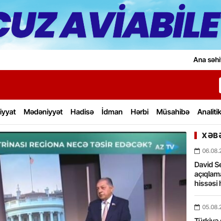
Ana səhi
iyyat
Mədəniyyət
Hadisə
İdman
Hərbi
Müsahibə
Analiti
XƏBƏ
06.08.
David Se
açıqlama
hissəsi 
05.08.
Türkiyə 