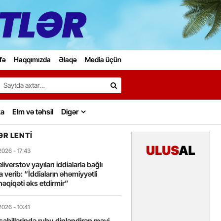
fə
Haqqımızda
Əlaqə
Media üçün
Search…
ka
Elm və təhsil
Digər
R LENTI
2026
- 17:43
liverstov yayılan iddialarla bağlı
 verib: “İddiaların əhəmiyyətli
həqiqəti əks etdirmir”
2026
- 10:41
sahillərində ruhu dinləndirən mavi