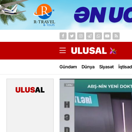
Gündəm
Dünya
Siyasət
İqtisad