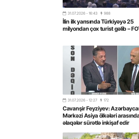
31.07.2026
- 16:43
988
İlin ilk yarısında Türkiyəyə 25
milyondan çox turist gəlib – 
31.07.2026
- 12:27
172
Cavanşir Feyziyev: Azərbaycan
Mərkəzi Asiya ölkələri arasınd
əlaqələr sürətlə inkişaf edir