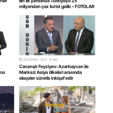
rlər
İlin ilk yarısında Türkiyəyə 25
13.07.
milyondan çox turist gəlib – FOTOLAR
İstirahə
olan bu
11.07.2
“İndiki
mənada 
10.07.
Ankara 
31.07.2026
- 12:27
300
diploma
Cavanşir Feyziyev: Azərbaycan ilə
Deputa
nsı
Mərkəzi Asiya ölkələri arasında
əlaqələr sürətlə inkişaf edir
08.07.
Kapadoki
və Atçıl
olundu
07.07.