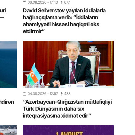
20.07.
06.08.2026
- 17:43
677
Türkiyə
uri
David Seliverstov yayılan iddialarla
Antalya
 —
bağlı açıqlama verib: “İddiaların
turistlər
əhəmiyyətli hissəsi həqiqəti əks
etdirmir”
19.07.
Şuşa art
dialoq 
17.07.
Yeni dü
Türkiyə
15.07.
04.08.2026
- 12:57
438
Albert R
ndirən
“Azərbaycan-Qırğızıstan müttəfiqliyi
təqdimat
Türk Dünyasının daha sıx
inteqrasiyasına xidmət edir”
15.07.
Türkiyə