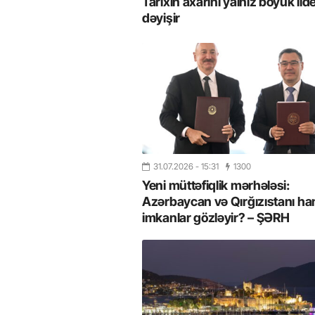
Tarixin axarını yalnız böyük lide
dəyişir
31.07.2026
- 15:31
1300
Yeni müttəfiqlik mərhələsi:
Azərbaycan və Qırğızıstanı ha
imkanlar gözləyir? – ŞƏRH