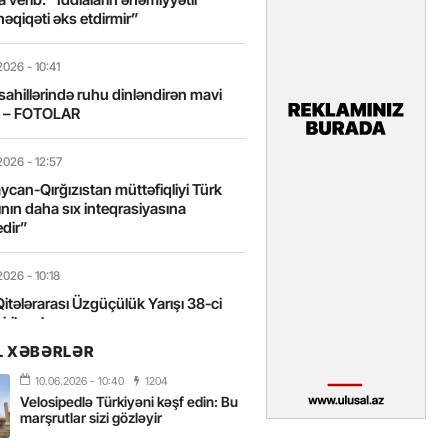
həqiqəti əks etdirmir”
2026
- 10:41
sahillərində ruhu dinləndirən mavi
t – FOTOLAR
2026
- 12:57
can-Qırğızıstan müttəfiqliyi Türk
nın daha sıx inteqrasiyasına
edir”
2026
- 10:18
itələrarası Üzgüçülük Yarışı 38-ci
iriləcək
L XƏBƏRLƏR
2026
- 18:22
10.06.2026
- 10:40
1204
miz milli kimliyimizin və mənəvi
Velosipedlə Türkiyəni kəşf edin: Bu
izin əsas dayağıdır – Tənzilə
marşrutlar sizi gözləyir
anlı