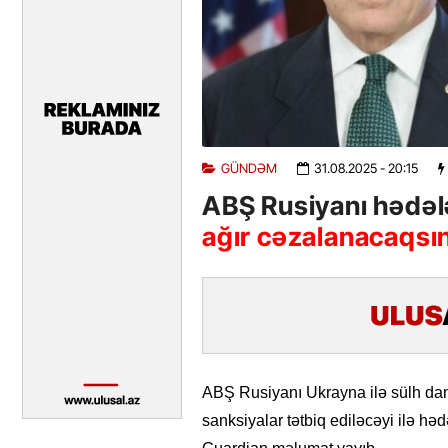
GÜNDƏM
31.08.2025
- 20:15
ABŞ Rusiyanı hədəl
ağır cəzalanacaqsı
ABŞ Rusiyanı Ukrayna ilə sülh danı
sanksiyalar tətbiq ediləcəyi ilə hə