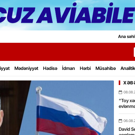
Ana səhi
iyyat
Mədəniyyət
Hadisə
İdman
Hərbi
Müsahibə
Analiti
XƏBƏ
08.08.
“Toy xərc
evlənmə
06.08.
David Se
açıqlama