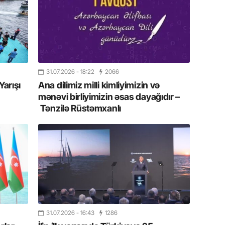
yaxşı d
14.07.
Beynəlx
Azərbay
31.07.2026
- 18:22
2066
14.07.
Yarışı
Ana dilimiz milli kimliyimizin və
Şuşa dü
mərkəzin
mənəvi birliyimizin əsas dayağıdır –
yazır
Tənzilə Rüstəmxanlı
13.07.
Azərbay
siyasi a
13.07.
Cavanşi
Forumu 
hadisəd
31.07.2026
- 16:43
1286