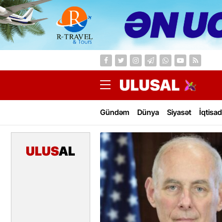
Gündəm
Dünya
Siyasət
İqtisad