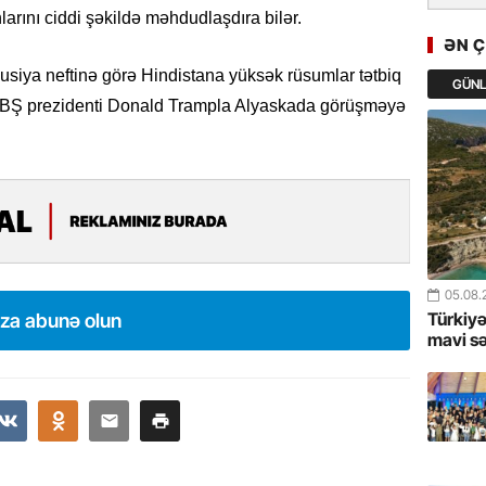
Türkiyən
arını ciddi şəkildə məhdudlaşdıra bilər.
təcrübəs
ƏN 
siya neftinə görə Hindistana yüksək rüsumlar tətbiq
GÜN
27.07.
ABŞ prezidenti Donald Trampla Alyaskada görüşməyə
GoTürkiy
Awards 
-FOTOL
23.07.
Türkiyə 
istiqam
05.08.
23.07.
Türkiyə
ıza abunə olun
mavi s
“İlham Ə
Azərbay
mərhələ
22.07.
YAP Səba