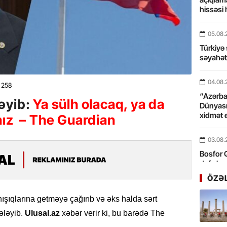
hissəsi 
05.08.
Türkiyə 
səyahə
04.08.
258
“Azərbay
əyib:
Ya sülh olacaq, ya da
Dünyası
xidmət 
nız – The Guardian
03.08.
Bosfor Q
dəfə keç
ÖZƏ
31.07.
şıqlarına getməyə çağırıb və əks halda sərt
Ana dili
birliyim
dələyib.
Ulusal.az
xəbər verir ki, bu barədə The
Rüstəmx