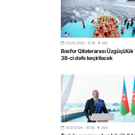
03.08.2026
- 10:18
442
Bosfor Qitələrarası Üzgüçülük 
38-ci dəfə keçiriləcək
31.07.2026
- 16:58
264