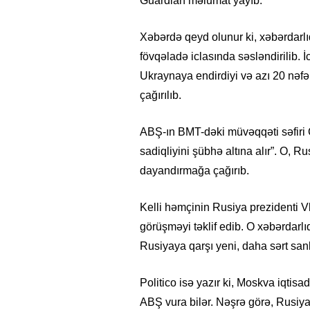
Guardian məlumat yayıb.
Xəbərdə qeyd olunur ki, xəbərdarl
fövqəladə iclasında səsləndirilib.
Ukraynaya endirdiyi və azı 20 nəfə
çağırılıb.
ABŞ-ın BMT-dəki müvəqqəti səfiri C
sadiqliyini şübhə altına alır”. O, 
dayandırmağa çağırıb.
Kelli həmçinin Rusiya prezidenti Vl
görüşməyi təklif edib. O xəbərdarl
Rusiyaya qarşı yeni, daha sərt san
Politico isə yazır ki, Moskva iqtisa
ABŞ vura bilər. Nəşrə görə, Rusiya i