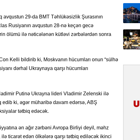
31.07.
ıq avqustun 29-da BMT Təhlükəsizlik Şurasının
Tarixin 
 İclas Rusiyanın avqustun 28-nə keçən gecə
rin ölümü ilə nəticələnən kütləvi zərbələrdən sonra
31.07.
İlin ilk
çox tur
on Kelli bildirib ki, Moskvanın hücumları onun “sülhə
31.07.
Rusiyanı dərhal Ukraynaya qarşı hücumları
Yeni mü
Qırğızıs
ŞƏRH
adimir Putinə Ukrayna lideri Vladimir Zelenski ilə
31.07.
ıq edib ki, əgər müharibə davam edərsə, ABŞ
Cavanşi
ksiyalar tətbiq edəcək.
Asiya öl
inkişaf e
diyyatına ən ağır zərbəni Avropa Birliyi deyil, məhz
30.07.
lə ticarət edən ölkələrə qarşı tətbiq ediləcək ikinci