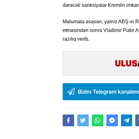
dərəcəli sanksiyalar Kremlin imkanl
Məlumata əsasən, yalnız ABŞ-ın Ru
etməsindən sonra Vladimir Putin 
razılıq verib.
Bizim Telegram kanalım