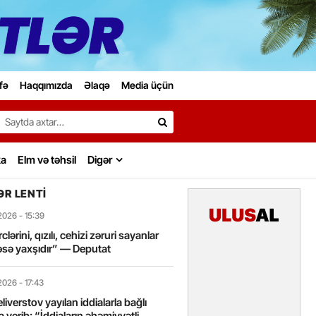
fə
Haqqımızda
Əlaqə
Media üçün
Search…
ka
Elm və təhsil
Digər
R LENTI
2026
- 15:39
lərini, qızılı, cehizi zəruri sayanlar
sə yaxşıdır” — Deputat
2026
- 17:43
liverstov yayılan iddialarla bağlı
 verib: “İddiaların əhəmiyyətli