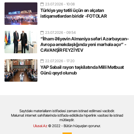
23.07.2026
- 10:08
Türkiyə yay tətili üçün ən əlçatan
istiqamətlərdən biridir -FOTOLAR
23.07.2026
- 09:54
“İlham Əliyevin Almaniya səfəri Azərbaycan–
Avropa əməkdaşlığında yeni mərhələ açır” -
CAVANŞİR FEYZİYEV
22.07.2026
- 17:20
YAP Səbail rayon təşkilatında Milli Mətbuat
Günü qeyd olunub
Saytdakı materialların istifadəsi zamanı istinad edilməsi vacibdir.
Məlumat internet səhifələrində istifadə edildikdə hiperlink vasitəsi ilə istinad
mütləqdir.
Ulusal.Az
© 2022 - Bütün hüquqları qorunur.