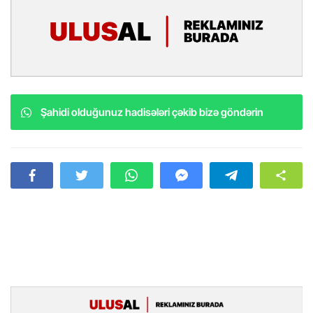
Şahidi olduğunuz hadisələri çəkib bizə göndərin