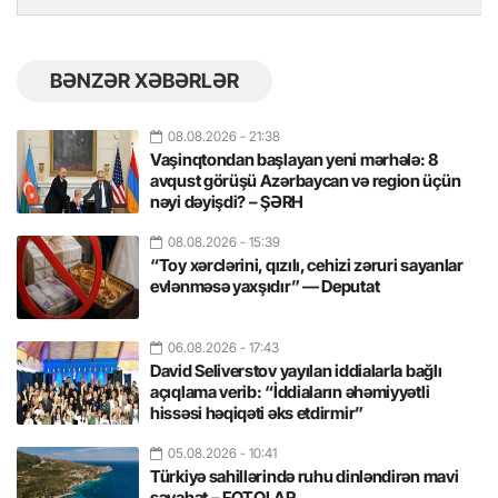
BƏNZƏR XƏBƏRLƏR
08.08.2026
- 21:38
Vaşinqtondan başlayan yeni mərhələ: 8
avqust görüşü Azərbaycan və region üçün
nəyi dəyişdi? – ŞƏRH
08.08.2026
- 15:39
“Toy xərclərini, qızılı, cehizi zəruri sayanlar
evlənməsə yaxşıdır” — Deputat
06.08.2026
- 17:43
David Seliverstov yayılan iddialarla bağlı
açıqlama verib: “İddiaların əhəmiyyətli
hissəsi həqiqəti əks etdirmir”
05.08.2026
- 10:41
Türkiyə sahillərində ruhu dinləndirən mavi
səyahət – FOTOLAR