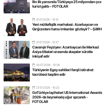
İlin ilk yarısında Türkiyəyə 25 milyondan çox
turist gəlib – FOTOLAR
31.07.2026
- 15:31
Yeni müttəfiqlik mərhələsi: Azərbaycan və
Qırğızıstanı hansı imkanlar gözləyir? – ŞƏRH
31.07.2026
- 12:27
Cavanşir Feyziyev: Azərbaycan ilə Mərkəzi
Asiya ölkələri arasında əlaqələr sürətlə
inkişaf edir
30.07.2026
- 10:28
Türkiyənin Egey sahilləri fərqli istirahət
təcrübəsi təqdim edir
27.07.2026
- 10:23
GoTürkiye layihələri US International Awards
2026-da beynəlxalq uğur qazandı -
FOTOLAR