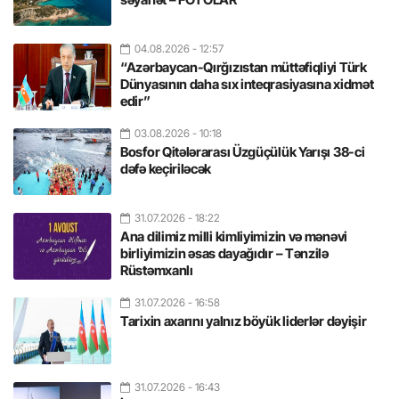
04.08.2026
- 12:57
“Azərbaycan-Qırğızıstan müttəfiqliyi Türk
Dünyasının daha sıx inteqrasiyasına xidmət
edir”
03.08.2026
- 10:18
Bosfor Qitələrarası Üzgüçülük Yarışı 38-ci
dəfə keçiriləcək
31.07.2026
- 18:22
Ana dilimiz milli kimliyimizin və mənəvi
birliyimizin əsas dayağıdır – Tənzilə
Rüstəmxanlı
31.07.2026
- 16:58
Tarixin axarını yalnız böyük liderlər dəyişir
31.07.2026
- 16:43