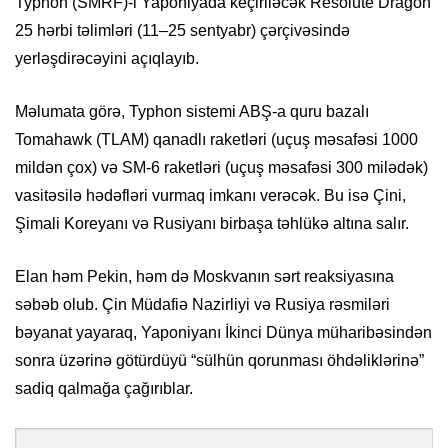
Typhon (SMRF)-i Yaponiyada keçiriləcək Resolute Dragon
25 hərbi təlimləri (11–25 sentyabr) çərçivəsində
yerləşdirəcəyini açıqlayıb.
Məlumata görə, Typhon sistemi ABŞ-a quru bazalı
Tomahawk (TLAM) qanadlı raketləri (uçuş məsafəsi 1000
mildən çox) və SM-6 raketləri (uçuş məsafəsi 300 milədək)
vasitəsilə hədəfləri vurmaq imkanı verəcək. Bu isə Çini,
Şimali Koreyanı və Rusiyanı birbaşa təhlükə altına salır.
Elan həm Pekin, həm də Moskvanın sərt reaksiyasına
səbəb olub. Çin Müdafiə Nazirliyi və Rusiya rəsmiləri
bəyanat yayaraq, Yaponiyanı İkinci Dünya müharibəsindən
sonra üzərinə götürdüyü “sülhün qorunması öhdəliklərinə”
sadiq qalmağa çağırıblar.