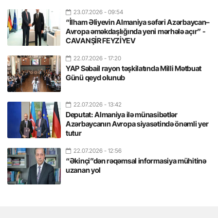
23.07.2026
- 09:54
“İlham Əliyevin Almaniya səfəri Azərbaycan–
Avropa əməkdaşlığında yeni mərhələ açır” -
CAVANŞİR FEYZİYEV
22.07.2026
- 17:20
YAP Səbail rayon təşkilatında Milli Mətbuat
Günü qeyd olunub
22.07.2026
- 13:42
Deputat: Almaniya ilə münasibətlər
Azərbaycanın Avropa siyasətində önəmli yer
tutur
22.07.2026
- 12:56
“Əkinçi”dən rəqəmsal informasiya mühitinə
uzanan yol