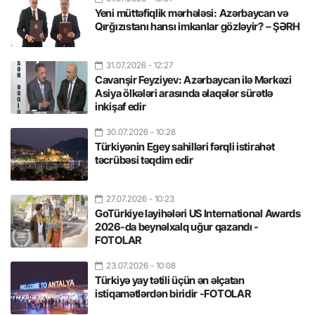
Yeni müttəfiqlik mərhələsi: Azərbaycan və
Qırğızıstanı hansı imkanlar gözləyir? – ŞƏRH
31.07.2026
- 12:27
Cavanşir Feyziyev: Azərbaycan ilə Mərkəzi
Asiya ölkələri arasında əlaqələr sürətlə
inkişaf edir
30.07.2026
- 10:28
Türkiyənin Egey sahilləri fərqli istirahət
təcrübəsi təqdim edir
27.07.2026
- 10:23
GoTürkiye layihələri US International Awards
2026-da beynəlxalq uğur qazandı -
FOTOLAR
23.07.2026
- 10:08
Türkiyə yay tətili üçün ən əlçatan
istiqamətlərdən biridir -FOTOLAR