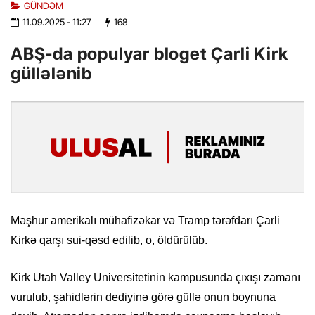
GÜNDƏM
11.09.2025
- 11:27
168
ABŞ-da populyar bloget Çarli Kirk
güllələnib
Məşhur amerikalı mühafizəkar və Tramp tərəfdarı Çarli
Kirkə qarşı sui-qəsd edilib, o, öldürülüb.
Kirk Utah Valley Universitetinin kampusunda çıxışı zamanı
vurulub, şahidlərin dediyinə görə güllə onun boynuna