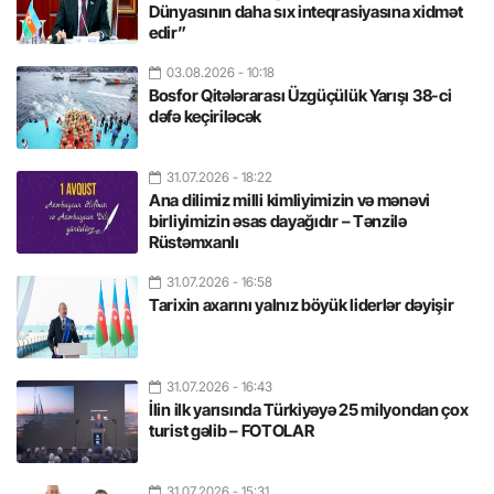
Dünyasının daha sıx inteqrasiyasına xidmət
edir”
03.08.2026
- 10:18
Bosfor Qitələrarası Üzgüçülük Yarışı 38-ci
dəfə keçiriləcək
31.07.2026
- 18:22
Ana dilimiz milli kimliyimizin və mənəvi
birliyimizin əsas dayağıdır – Tənzilə
Rüstəmxanlı
31.07.2026
- 16:58
Tarixin axarını yalnız böyük liderlər dəyişir
31.07.2026
- 16:43
İlin ilk yarısında Türkiyəyə 25 milyondan çox
turist gəlib – FOTOLAR
31.07.2026
- 15:31