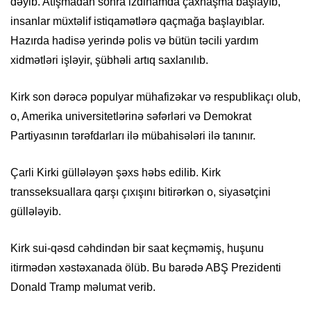
dəyib. Atışmadan sonra izdihamda çaxnaşma başlayıb,
insanlar müxtəlif istiqamətlərə qaçmağa başlayıblar.
Hazırda hadisə yerində polis və bütün təcili yardım
xidmətləri işləyir, şübhəli artıq saxlanılıb.
Kirk son dərəcə populyar mühafizəkar və respublikaçı olub,
o, Amerika universitetlərinə səfərləri və Demokrat
Partiyasının tərəfdarları ilə mübahisələri ilə tanınır.
Çarli Kirki güllələyən şəxs həbs edilib. Kirk
transseksuallara qarşı çıxışını bitirərkən o, siyasətçini
güllələyib.
Kirk sui-qəsd cəhdindən bir saat keçməmiş, huşunu
itirmədən xəstəxanada ölüb. Bu barədə ABŞ Prezidenti
Donald Tramp məlumat verib.