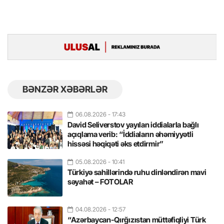
BƏNZƏR XƏBƏRLƏR
06.08.2026
- 17:43
David Seliverstov yayılan iddialarla bağlı
açıqlama verib: “İddiaların əhəmiyyətli
hissəsi həqiqəti əks etdirmir”
05.08.2026
- 10:41
Türkiyə sahillərində ruhu dinləndirən mavi
səyahət – FOTOLAR
04.08.2026
- 12:57
“Azərbaycan-Qırğızıstan müttəfiqliyi Türk