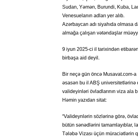
Sudan, Yəmən, Burundi, Kuba, Lao
Venesuelanın adları yer alıb.
Azərbaycan adı siyahıda olmasa da
almağa çalışan vətəndaşlar müəyyə
9 iyun 2025-ci il tarixindən etibar
birbaşa aid deyil.
Bir neçə gün öncə Musavat.com-a 
əsasən bu il ABŞ universitetlərinə 
valideyinləri övladlarının viza ala b
Həmin yazıdan sitat:
“Valideynlərin sözlərinə görə, övlad
bütün sənədlərini tamamlayıblar, 
Tələbə Vizası üçün müraciətlərin q