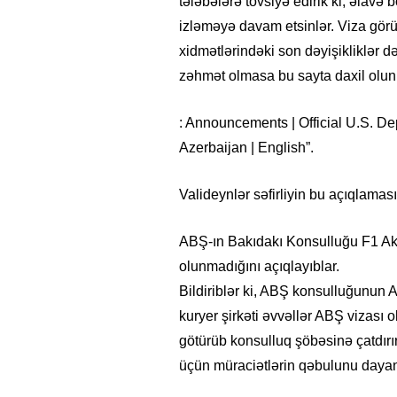
tələbələrə tövsiyə edirik ki, əlavə
izləməyə davam etsinlər. Viza görü
xidmətlərindəki son dəyişikliklər d
zəhmət olmasa bu sayta daxil olun
: Announcements | Official U.S. De
Azerbaijan | English”.
Valideynlər səfirliyin bu açıqlama
ABŞ-ın Bakıdakı Konsulluğu F1 Ak
olunmadığını açıqlayıblar.
Bildiriblər ki, ABŞ konsulluğunun A
kuryer şirkəti əvvəllər ABŞ vizası 
götürüb konsulluq şöbəsinə çatdırır
üçün müraciətlərin qəbulunu dayan