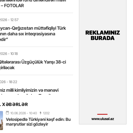
t – FOTOLAR
2026
- 12:57
can-Qırğızıstan müttəfiqliyi Türk
nın daha sıx inteqrasiyasına
edir”
2026
- 10:18
itələrarası Üzgüçülük Yarışı 38-ci
iriləcək
2026
- 18:22
miz milli kimliyimizin və mənəvi
izin əsas dayağıdır – Tənzilə
anlı
L XƏBƏRLƏR
10.06.2026
- 10:40
1202
2026
- 16:58
Velosipedlə Türkiyəni kəşf edin: Bu
axarını yalnız böyük liderlər dəyişir
marşrutlar sizi gözləyir