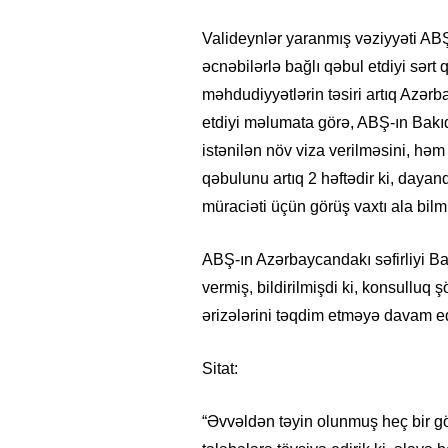
Valideynlər yaranmış vəziyyəti AB
əcnəbilərlə bağlı qəbul etdiyi sərt q
məhdudiyyətlərin təsiri artıq Azər
etdiyi məlumata görə, ABŞ-ın Bak
istənilən növ viza verilməsini, həm
qəbulunu artıq 2 həftədir ki, dayan
müraciəti üçün görüş vaxtı ala bilmi
ABŞ-ın Azərbaycandakı səfirliyi Ba
vermiş, bildirilmişdi ki, konsulluq ş
26
- 11:12
748
14.05.2026
- 10:58
346
ərizələrini təqdim etməyə davam ed
ycan onların çirkin oyununu
“ABŞ və Qərb Çinin daha da
- VİDEO
istəmir”- VİDEO
Sitat:
“Əvvəldən təyin olunmuş heç bir g