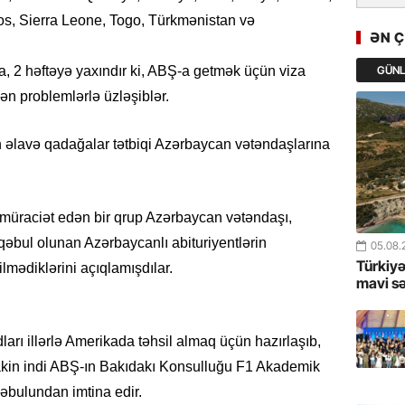
GoTürkiy
s, Sierra Leone, Togo, Türkmənistan və
Awards 
ƏN 
-FOTOL
GÜN
, 2 həftəyə yaxındır ki, ABŞ-a getmək üçün viza
23.07.
n problemlərlə üzləşiblər.
Türkiyə 
istiqam
ən əlavə qadağalar tətbiqi Azərbaycan vətəndaşlarına
23.07.
“İlham Ə
müraciət edən bir qrup Azərbaycan vətəndaşı,
Azərbay
mərhələ
qəbul olunan Azərbaycanlı abituriyentlərin
05.08.
Türkiyə
ilmədiklərini açıqlamışdılar.
22.07.
mavi s
YAP Səba
Günü q
ları illərlə Amerikada təhsil almaq üçün hazırlaşıb,
lakin indi ABŞ-ın Bakıdakı Konsulluğu F1 Akademik
22.07.
Deputat
əbulundan imtina edir.