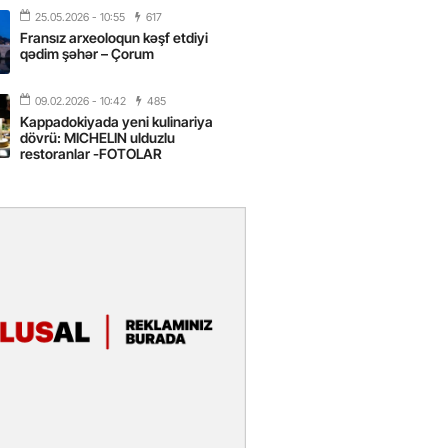
2026
- 16:43
25.05.2026
- 10:55
617
Fransız arxeoloqun kəşf etdiyi
 yarısında Türkiyəyə 25 milyondan
qədim şəhər – Çorum
ist gəlib – FOTOLAR
09.02.2026
- 10:42
485
2026
- 15:31
Kappadokiyada yeni kulinariya
dövrü: MICHELIN ulduzlu
ttəfiqlik mərhələsi: Azərbaycan və
restoranlar -FOTOLAR
tanı hansı imkanlar gözləyir? –
2026
- 12:27
r Feyziyev: Azərbaycan ilə Mərkəzi
kələri arasında əlaqələr sürətlə
dir
2026
- 10:28
in Egey sahilləri fərqli istirahət
i təqdim edir
2026
- 10:23