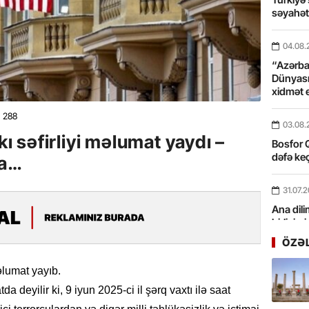
səyahə
04.08.
“Azərbay
Dünyası
xidmət 
288
03.08.
 səfirliyi məlumat yaydı –
Bosfor Q
dəfə keç
la…
31.07.
Ana dili
birliyim
Rüstəmx
ÖZƏ
31.07.
əlumat yayıb.
Tarixin 
a deyilir ki, 9 iyun 2025-ci il şərq vaxtı ilə saat