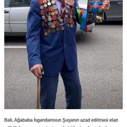
Bəli, Ağababa İsgəndərovun Şuşanın azad edilməsi elan