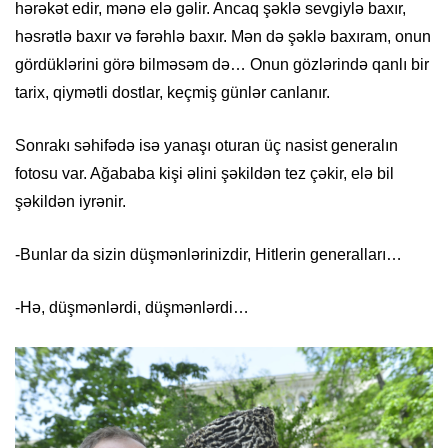
hərəkət edir, mənə elə gəlir. Ancaq şəklə sevgiylə baxır,
həsrətlə baxır və fərəhlə baxır. Mən də şəklə baxıram, onun
gördüklərini görə bilməsəm də… Onun gözlərində qanlı bir
tarix, qiymətli dostlar, keçmiş günlər canlanır.
Sonrakı səhifədə isə yanaşı oturan üç nasist generalın
fotosu var. Ağababa kişi əlini şəkildən tez çəkir, elə bil
şəkildən iyrənir.
-Bunlar da sizin düşmənlərinizdir, Hitlerin generalları…
-Hə, düşmənlərdi, düşmənlərdi…