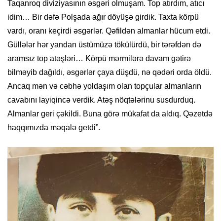
Taqanroq diviziyasının əsgəri olmuşam. Top atırdım, atıcı
idim… Bir dəfə Polşada ağır döyüşə girdik. Taxta körpü
vardı, oranı keçirdi əsgərlər. Qəfildən almanlar hücum etdi.
Güllələr hər yandan üstümüzə tökülürdü, bir tərəfdən də
aramsız top atəşləri… Körpü mərmilərə davam gətirə
bilməyib dağıldı, əsgərlər çaya düşdü, nə qədəri orda öldü.
Ancaq mən və cəbhə yoldaşım olan topçular almanların
cavabını layiqincə verdik. Atəş nöqtələrinu susdurduq.
Almanlar geri çəkildi. Buna görə mükafat da aldıq. Qəzetdə
haqqımızda məqalə getdi”.