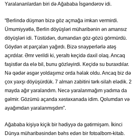
Yaralananlardan biri də Ağababa İsgəndərov idi.
“Berlində düşmən bizə göz açmağa imkan vermirdi.
Ümumiyyətlə, Berlin döyüşləri müharibənin ən amansız
döyüşləri idi. Tüstüdən, dumandan göz-gözü görmürdü.
Göydən ət parçaları yağırdı. Bizə snayperlərlə atəş
açırdılar. Əmr verildi ki, yeraltı keçidə daxil olaq. Ancaq
faşistlər da elə bil, bunu gözləyirdi. Keçidə su buraxdılar.
Nə qədər əsgər yoldaşımız orda həlak oldu. Ancaq biz də
çox yaxşı döyüşürdük. 7 alman zabitini tərk-silah elədik. 2
mayda ağır yaralandım. Necə yaralanmağım yadıma da
gəlmir. Gözümü açanda xəstəxanada idim. Qolumdan və
ayağımdan yaralanmışdım”.
Ağababa kişiyə kiçik bir hədiyyə də gətirmişəm. İkinci
Dünya müharibəsindən bəhs edən bir fotoalbom-kitab.