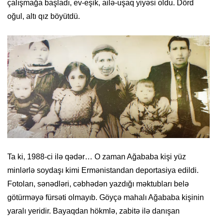
çalışmağa başladı, ev-eşik, ailə-uşaq yiyəsi oldu. Dörd
oğul, altı qız böyütdü.
Ta ki, 1988-ci ilə qədər… O zaman Ağababa kişi yüz
minlərlə soydaşı kimi Ermənistandan deportasiya edildi.
Fotoları, sənədləri, cəbhədən yazdığı məktubları belə
götürməyə fürsəti olmayıb. Göyçə mahalı Ağababa kişinin
yaralı yeridir. Bayaqdan hökmlə, zabitə ilə danışan