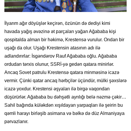
İlyarım ağır döyüşlər keçirən, özünün də dediyi kimi
havada yağış əvəzinə ət parçaları yağan Ağababa kişi
qospitalda alman bir həkimə, Krestensə vurulur. Ondan bir
uşağı da olur. Uşağı Krestensin atasının adı ilə
adlandırırlar: İsgəndərov Rauf Ağababa oğlu. Ağababa
ordudan tərxis olunur, SSRİ-yə gedən qatara minirlər.
Ancaq Sovet patrulu Krestensə qatara minməsinə icazə
vermir. Çünki qatar ancaq hərbçilər üçündür, mülki şəxslərə
icazə yoxdur. Krestensi əşyaları ilə birgə vaqondan
düşürürlər. Ağababa bu dəhşətli ayrılığı belə nəzmə çəkir…
Sahil bağında küləkdən xışıldayan yarpaqları ilə şeirin bu
qəmli harayı birləşib asimana və bəlkə də düz Almaniyaya
pərvazlanır.