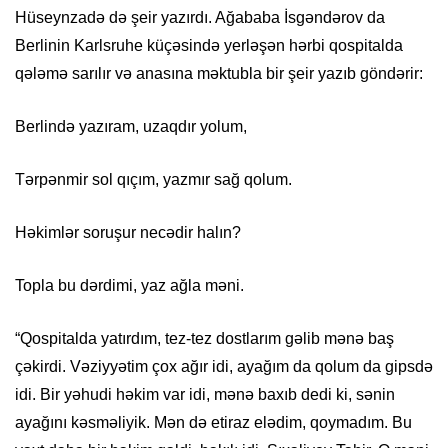
Hüseynzadə də şeir yazırdı. Ağababa İsgəndərov da
Berlinin Karlsruhe küçəsində yerləşən hərbi qospitalda
qələmə sarılır və anasına məktubla bir şeir yazıb göndərir:
Berlində yazıram, uzaqdır yolum,
Tərpənmir sol qıçım, yazmır sağ qolum.
Həkimlər soruşur necədir halın?
Topla bu dərdimi, yaz ağla məni.
“Qospitalda yatırdım, tez-tez dostlarım gəlib mənə baş
çəkirdi. Vəziyyətim çox ağır idi, ayağım da qolum da gipsdə
idi. Bir yəhudi həkim var idi, mənə baxıb dedi ki, sənin
ayağını kəsməliyik. Mən də etiraz elədim, qoymadım. Bu