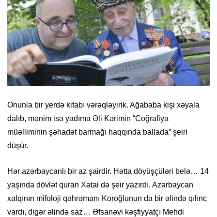
Onunla bir yerdə kitabı vərəqləyirik. Ağababa kişi xəyala
dalıb, mənim isə yadıma Əli Kərimin “Coğrafiya
müəlliminin şəhadət barmağı haqqında ballada” şeiri
düşür.
Hər azərbaycanlı bir az şairdir. Hətta döyüşçüləri belə… 14
yaşında dövlət quran Xətai də şeir yazırdı. Azərbaycan
xalqının mifoloji qəhrəmanı Koroğlunun da bir əlində qılınc
vardı, digər əlində saz… Əfsanəvi kəşfiyyatçı Mehdi