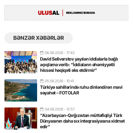
BƏNZƏR XƏBƏRLƏR
06.08.2026
- 17:43
David Seliverstov yayılan iddialarla bağlı
açıqlama verib: “İddiaların əhəmiyyətli
hissəsi həqiqəti əks etdirmir”
05.08.2026
- 10:41
Türkiyə sahillərində ruhu dinləndirən mavi
səyahət – FOTOLAR
04.08.2026
- 12:57
“Azərbaycan-Qırğızıstan müttəfiqliyi Türk
Dünyasının daha sıx inteqrasiyasına xidmət
edir”