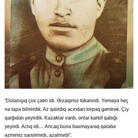
“Dolanışıq çox çətin idi. Ərzaqımız tükənirdi. Yeməyə heç
nə tapa bilmirdik. Az qalırdıq acından torpaq gəmirək. Çiy
qarğıdalı yeyirdik. Kazaklar vardı, onlar kartof qabığı
yeyirdi. Aclıq idi… Ancaq buna baxmayaraq qələbə
əzmimiz sarsılmırdı, azalmırdı”.