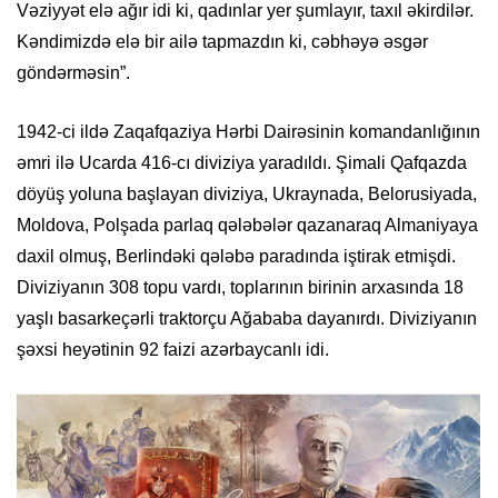
Vəziyyət elə ağır idi ki, qadınlar yer şumlayır, taxıl əkirdilər.
Kəndimizdə elə bir ailə tapmazdın ki, cəbhəyə əsgər
göndərməsin”.
1942-ci ildə Zaqafqaziya Hərbi Dairəsinin komandanlığının
əmri ilə Ucarda 416-cı diviziya yaradıldı. Şimali Qafqazda
döyüş yoluna başlayan diviziya, Ukraynada, Belorusiyada,
Moldova, Polşada parlaq qələbələr qazanaraq Almaniyaya
daxil olmuş, Berlindəki qələbə paradında iştirak etmişdi.
Diviziyanın 308 topu vardı, toplarının birinin arxasında 18
yaşlı basarkeçərli traktorçu Ağababa dayanırdı. Diviziyanın
şəxsi heyətinin 92 faizi azərbaycanlı idi.