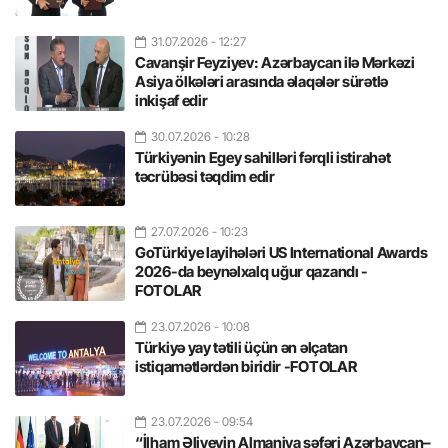
31.07.2026
- 12:27
Cavanşir Feyziyev: Azərbaycan ilə Mərkəzi
Asiya ölkələri arasında əlaqələr sürətlə
inkişaf edir
30.07.2026
- 10:28
Türkiyənin Egey sahilləri fərqli istirahət
təcrübəsi təqdim edir
27.07.2026
- 10:23
GoTürkiye layihələri US International Awards
2026-da beynəlxalq uğur qazandı -
FOTOLAR
23.07.2026
- 10:08
Türkiyə yay tətili üçün ən əlçatan
istiqamətlərdən biridir -FOTOLAR
23.07.2026
- 09:54
“İlham Əliyevin Almaniya səfəri Azərbaycan–