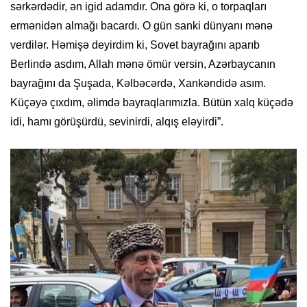
sərkərdədir, ən igid adamdır. Ona görə ki, o torpaqları
ermənidən almağı bacardı. O gün sanki dünyanı mənə
verdilər. Həmişə deyirdim ki, Sovet bayrağını aparıb
Berlində asdım, Allah mənə ömür versin, Azərbaycanın
bayrağını da Şuşada, Kəlbəcərdə, Xankəndidə asım.
Küçəyə çıxdım, əlimdə bayraqlarımızla. Bütün xalq küçədə
idi, hamı görüşürdü, sevinirdi, alqış eləyirdi”.