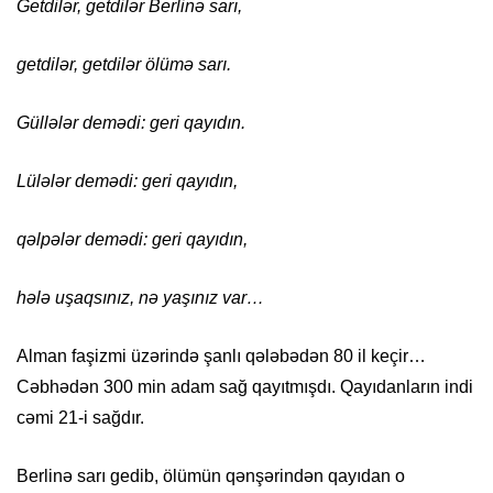
Getdilər, getdilər Berlinə sarı,
getdilər, getdilər ölümə sarı.
Güllələr demədi: geri qayıdın.
Lülələr demədi: geri qayıdın,
qəlpələr demədi: geri qayıdın,
hələ uşaqsınız, nə yaşınız var…
Alman faşizmi üzərində şanlı qələbədən 80 il keçir…
Cəbhədən 300 min adam sağ qayıtmışdı. Qayıdanların indi
cəmi 21-i sağdır.
Berlinə sarı gedib, ölümün qənşərindən qayıdan o