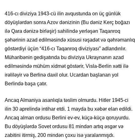
416-cı diviziya 1943-cü ilin avqustunda on üç günlük
döyüşlərdən sonra Azov dənizinin (Bu dəniz Kerç boğazı
ilə Qara dənizə birləşir) sahilində yerləşən Taqanroq
şəhərinin azad edilməsində xüsusi rəşadət və qəhrəmanlıq
göstərdiyi üçün “416-cı Taqanroq diviziyası” adlandırılır.
Müharibənin gedişatında bu diviziya Ukraynanın azad
edilməsində mühüm xidmət göstərir, Visla-Berlin xətti ilə
irəliləyir və Berlinə daxil olur. Ucardan başlanan yol
Berlində başa çatır.
Ancaq Almaniya asanlıqla təslim olmurdu. Hitler 1945-ci
ilin 30 aprelində intihar etdi. 1 mayda bu xəbər elan edildi.
Ancaq alman ordusu Berlini ev-ev, küçə-küçə qoruyurdu.
Bu döyüşlərdə Sovet ordusu 81 mindən artıq əsgər və
zabitini itirmiş, 200 mindən çoxu isə yaralanmışdı.