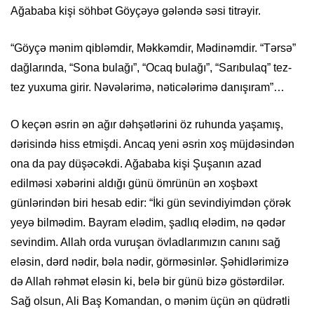
Ağababa kişi söhbət Göyçəyə gələndə səsi titrəyir.
“Göyçə mənim qibləmdir, Məkkəmdir, Mədinəmdir. “Tərsə”
dağlarında, “Sona bulağı”, “Ocaq bulağı”, “Sarıbulaq” tez-
tez yuxuma girir. Nəvələrimə, nəticələrimə danışıram”…
O keçən əsrin ən ağır dəhşətlərini öz ruhunda yaşamış,
dərisində hiss etmişdi. Ancaq yeni əsrin xoş müjdəsindən
ona da pay düşəcəkdi. Ağababa kişi Şuşanın azad
edilməsi xəbərini aldığı günü ömrünün ən xoşbəxt
günlərindən biri hesab edir: “İki gün sevindiyimdən çörək
yeyə bilmədim. Bayram elədim, şadlıq elədim, nə qədər
sevindim. Allah orda vuruşan övladlarımızın canını sağ
eləsin, dərd nədir, bəla nədir, görməsinlər. Şəhidlərimizə
də Allah rəhmət eləsin ki, belə bir günü bizə göstərdilər.
Sağ olsun, Ali Baş Komandan, o mənim üçün ən qüdrətli