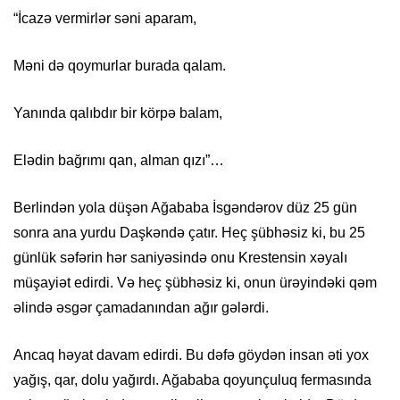
“İcazə vermirlər səni aparam,
Məni də qoymurlar burada qalam.
Yanında qalıbdır bir körpə balam,
Elədin bağrımı qan, alman qızı”…
Berlindən yola düşən Ağababa İsgəndərov düz 25 gün
sonra ana yurdu Daşkəndə çatır. Heç şübhəsiz ki, bu 25
günlük səfərin hər saniyəsində onu Krestensin xəyalı
müşayiət edirdi. Və heç şübhəsiz ki, onun ürəyindəki qəm
əlində əsgər çamadanından ağır gələrdi.
Ancaq həyat davam edirdi. Bu dəfə göydən insan əti yox
yağış, qar, dolu yağırdı. Ağababa qoyunçuluq fermasında