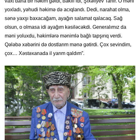
vaxt daha bir həkim gəldi, bakılı idi, Şıxəliyev Tahir. O məni
yoxladı, yəhudi həkimə də acıqlandı. Dedi, narahat olma,
sənə yaxşı baxacağam, ayağın salamat qalacaq. Sağ
olsun, o olmasa idi ayağım kəsiləcəkdi. Generalımız da
məni yoluxdu, həkimlərə mənimlə bağlı tapşırıq verdi.
Qələbə xəbərini də dostlarım mənə gətirdi. Çox sevindim,
çox… Xəstəxanada il yarım qaldım”.