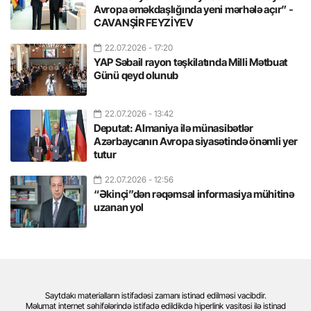
Avropa əməkdaşlığında yeni mərhələ açır” -
CAVANŞİR FEYZİYEV
22.07.2026
- 17:20
YAP Səbail rayon təşkilatında Milli Mətbuat
Günü qeyd olunub
22.07.2026
- 13:42
Deputat: Almaniya ilə münasibətlər
Azərbaycanın Avropa siyasətində önəmli yer
tutur
22.07.2026
- 12:56
“Əkinçi”dən rəqəmsal informasiya mühitinə
uzanan yol
Saytdakı materialların istifadəsi zamanı istinad edilməsi vacibdir.
Məlumat internet səhifələrində istifadə edildikdə hiperlink vasitəsi ilə istinad