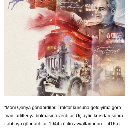
“Məni Qoriya göndərdilər. Traktor kursuna getdiyimə görə
məni artilleriya bölməsinə verdilər. Üç aylıq kursdan sonra
cəbhəyə göndərdilər. 1944-cü ilin əvvəllərindən… 416-cı