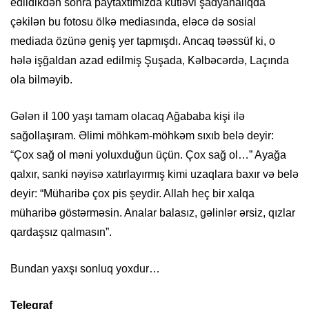
edildikdən sonra paytaxtımızda kütləvi şadyanalıqda
çəkilən bu fotosu ölkə mediasında, eləcə də sosial
mediada özünə geniş yer tapmışdı. Ancaq təəssüf ki, o
hələ işğaldan azad edilmiş Şuşada, Kəlbəcərdə, Laçında
ola bilməyib.
Gələn il 100 yaşı tamam olacaq Ağababa kişi ilə
sağollaşıram. Əlimi möhkəm-möhkəm sıxıb belə deyir:
“Çox sağ ol məni yoluxduğun üçün. Çox sağ ol…” Ayağa
qalxır, sanki nəyisə xatırlayırmış kimi uzaqlara baxır və belə
deyir: “Müharibə çox pis şeydir. Allah heç bir xalqa
müharibə göstərməsin. Analar balasız, gəlinlər ərsiz, qızlar
qardaşsız qalmasın”.
Bundan yaxşı sonluq yoxdur…
Teleqraf