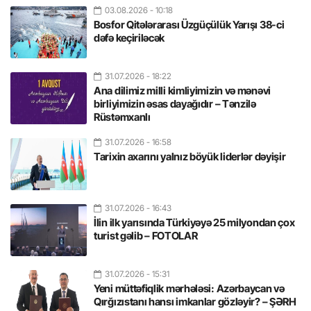
03.08.2026
- 10:18
Bosfor Qitələrarası Üzgüçülük Yarışı 38-ci
dəfə keçiriləcək
31.07.2026
- 18:22
Ana dilimiz milli kimliyimizin və mənəvi
birliyimizin əsas dayağıdır – Tənzilə
Rüstəmxanlı
31.07.2026
- 16:58
Tarixin axarını yalnız böyük liderlər dəyişir
31.07.2026
- 16:43
İlin ilk yarısında Türkiyəyə 25 milyondan çox
turist gəlib – FOTOLAR
31.07.2026
- 15:31
Yeni müttəfiqlik mərhələsi: Azərbaycan və
Qırğızıstanı hansı imkanlar gözləyir? – ŞƏRH