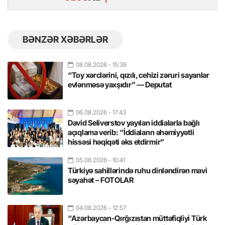
BƏNZƏR XƏBƏRLƏR
08.08.2026
- 15:39
“Toy xərclərini, qızılı, cehizi zəruri sayanlar
evlənməsə yaxşıdır” — Deputat
06.08.2026
- 17:43
David Seliverstov yayılan iddialarla bağlı
açıqlama verib: “İddiaların əhəmiyyətli
hissəsi həqiqəti əks etdirmir”
05.08.2026
- 10:41
Türkiyə sahillərində ruhu dinləndirən mavi
səyahət – FOTOLAR
04.08.2026
- 12:57
“Azərbaycan-Qırğızıstan müttəfiqliyi Türk