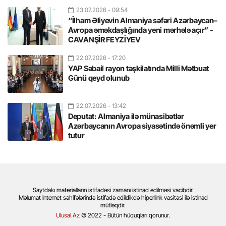
23.07.2026
- 09:54
“İlham Əliyevin Almaniya səfəri Azərbaycan–
Avropa əməkdaşlığında yeni mərhələ açır” -
CAVANŞİR FEYZİYEV
22.07.2026
- 17:20
YAP Səbail rayon təşkilatında Milli Mətbuat
Günü qeyd olunub
22.07.2026
- 13:42
Deputat: Almaniya ilə münasibətlər
Azərbaycanın Avropa siyasətində önəmli yer
tutur
Saytdakı materialların istifadəsi zamanı istinad edilməsi vacibdir.
Məlumat internet səhifələrində istifadə edildikdə hiperlink vasitəsi ilə istinad
mütləqdir.
Ulusal.Az
© 2022 - Bütün hüquqları qorunur.