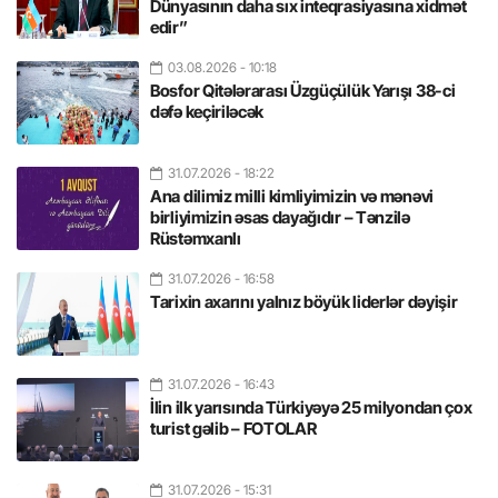
Dünyasının daha sıx inteqrasiyasına xidmət
edir”
03.08.2026
- 10:18
Bosfor Qitələrarası Üzgüçülük Yarışı 38-ci
dəfə keçiriləcək
31.07.2026
- 18:22
Ana dilimiz milli kimliyimizin və mənəvi
birliyimizin əsas dayağıdır – Tənzilə
Rüstəmxanlı
31.07.2026
- 16:58
Tarixin axarını yalnız böyük liderlər dəyişir
31.07.2026
- 16:43
İlin ilk yarısında Türkiyəyə 25 milyondan çox
turist gəlib – FOTOLAR
31.07.2026
- 15:31