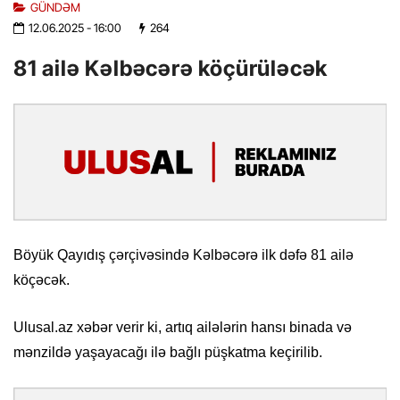
GÜNDƏM
12.06.2025
- 16:00
264
81 ailə Kəlbəcərə köçürüləcək
Böyük Qayıdış çərçivəsində Kəlbəcərə ilk dəfə 81 ailə
köçəcək.
Ulusal.az xəbər verir ki, artıq ailələrin hansı binada və
mənzildə yaşayacağı ilə bağlı püşkatma keçirilib.