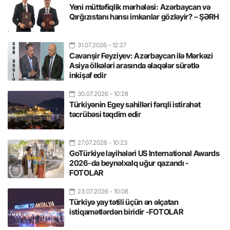
Yeni müttəfiqlik mərhələsi: Azərbaycan və
Qırğızıstanı hansı imkanlar gözləyir? – ŞƏRH
31.07.2026
- 12:27
Cavanşir Feyziyev: Azərbaycan ilə Mərkəzi
Asiya ölkələri arasında əlaqələr sürətlə
inkişaf edir
30.07.2026
- 10:28
Türkiyənin Egey sahilləri fərqli istirahət
təcrübəsi təqdim edir
27.07.2026
- 10:23
GoTürkiye layihələri US International Awards
2026-da beynəlxalq uğur qazandı -
FOTOLAR
23.07.2026
- 10:08
Türkiyə yay tətili üçün ən əlçatan
istiqamətlərdən biridir -FOTOLAR