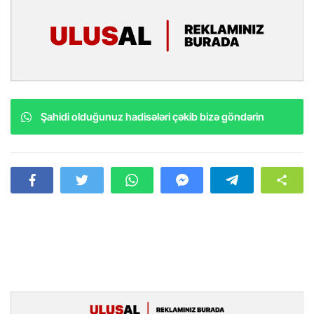
Şahidi olduğunuz hadisələri çəkib bizə göndərin