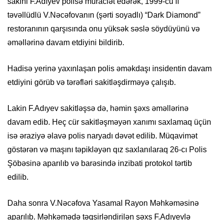
sakini F.Adıyev polisə müraciət edərək, 1999-cu il
təvəllüdlü V.Nəcəfovanın (şərti soyadlı) “Dark Diamond”
restoranının qarşısında onu yüksək səslə söydüyünü və
əməllərinə davam etdiyini bildirib.
Hadisə yerinə yaxınlaşan polis əməkdaşı insidentin davam
etdiyini görüb və tərəfləri sakitləşdirməyə çalışıb.
Lakin F.Adıyev sakitləşsə də, həmin şəxs əməllərinə
davam edib. Heç cür sakitləşməyən xanımı saxlamaq üçün
isə əraziyə əlavə polis naryadı dəvət edilib. Müqavimət
göstərən və maşını təpikləyən qız saxlanılaraq 26-cı Polis
Şöbəsinə aparılıb və barəsində inzibati protokol tərtib
edilib.
Daha sonra V.Nəcəfova Yasamal Rayon Məhkəməsinə
aparılıb. Məhkəmədə təqsirləndirilən şəxs F.Adıyevlə