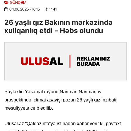
GÜNDƏM
04.06.2025
- 16:15
1441
26 yaşlı qız Bakının mərkəzində
xuliqanlıq etdi – Həbs olundu
Paytaxtın Yasamal rayonu Nəriman Nərimanov
prospektində ictimai asayişi pozan 26 yaşlı qız inzibati
məsuliyyətə cəlb edilib.
Ulusal.az “Qafqazinfo”ya istinadən xəbər verir ki, paytaxt