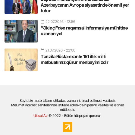
Azərbaycanın Avropa siyasətində önəmli yer
tutur
22.07.2026
- 12:56
“Əkinçi”dən rəqəmsal informasiya mühitinə
uzanan yol
21.07.2026
- 22:00
Tənzilə Rüstəmxanlı: 151 illik milli
mətbuatımız qürur mənbəyimizdir
Saytdakı materialların istifadəsi zamanı istinad edilməsi vacibdir.
Məlumat internet səhifələrində istifadə edildikdə hiperlink vasitəsi ilə istinad
mütləqdir.
Ulusal.Az
© 2022 - Bütün hüquqları qorunur.