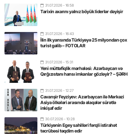
31.07.2026
- 16:58
Tarixin axarını yalnız böyük liderlər dəyişir
31.07.2026
- 16:43
İlin ilk yarısında Türkiyəyə 25 milyondan çox
turist gəlib – FOTOLAR
31.07.2026
- 15:31
Yeni müttəfiqlik mərhələsi: Azərbaycan və
Qırğızıstanı hansı imkanlar gözləyir? – ŞƏRH
31.07.2026
- 12:27
Cavanşir Feyziyev: Azərbaycan ilə Mərkəzi
Asiya ölkələri arasında əlaqələr sürətlə
inkişaf edir
30.07.2026
- 10:28
Türkiyənin Egey sahilləri fərqli istirahət
təcrübəsi təqdim edir