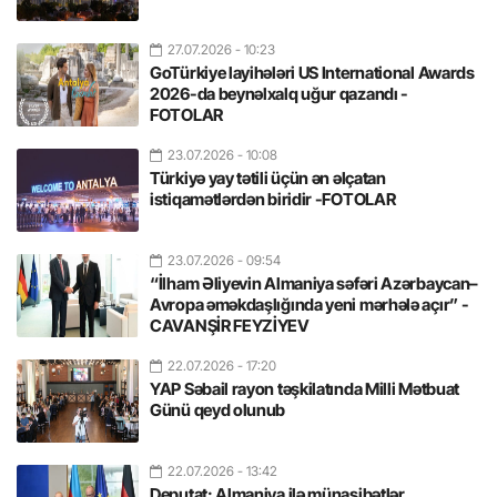
27.07.2026
- 10:23
GoTürkiye layihələri US International Awards
2026-da beynəlxalq uğur qazandı -
FOTOLAR
23.07.2026
- 10:08
Türkiyə yay tətili üçün ən əlçatan
istiqamətlərdən biridir -FOTOLAR
23.07.2026
- 09:54
“İlham Əliyevin Almaniya səfəri Azərbaycan–
Avropa əməkdaşlığında yeni mərhələ açır” -
CAVANŞİR FEYZİYEV
22.07.2026
- 17:20
YAP Səbail rayon təşkilatında Milli Mətbuat
Günü qeyd olunub
22.07.2026
- 13:42
Deputat: Almaniya ilə münasibətlər