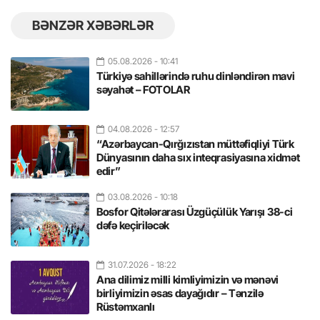
BƏNZƏR XƏBƏRLƏR
05.08.2026
- 10:41
Türkiyə sahillərində ruhu dinləndirən mavi
səyahət – FOTOLAR
04.08.2026
- 12:57
“Azərbaycan-Qırğızıstan müttəfiqliyi Türk
Dünyasının daha sıx inteqrasiyasına xidmət
edir”
03.08.2026
- 10:18
Bosfor Qitələrarası Üzgüçülük Yarışı 38-ci
dəfə keçiriləcək
31.07.2026
- 18:22
Ana dilimiz milli kimliyimizin və mənəvi
birliyimizin əsas dayağıdır – Tənzilə
Rüstəmxanlı