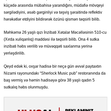
küçədə arasında mübahisə yarandığını, müdafiə mövqeyi
sərgilədiyini, əsəb gərginliyi və təşviş şəraitində reflektiv
hərəkətlər etdiyini bildirərək özünü qismən təqsirli bilib.
Məhkəmə 26 yaşlı qızı İnzibati Xətalar Məcəlləsinin 510-cu
(Xırda xuliqanlıq) maddəsi ilə təqsirli bilib. Ona 4 sutka
inzibati həbs verilib və müvəqqəti saxlanma yerinə
yerləşdirilib.
Qeyd edək ki, oxşar hadisə bir neçə gün əvvəl paytaxtın
Nizami rayonundakı “Sherlock Music pub” restoranında da
baş vermiş və həmin hadisəyə görə 38 yaşlı qadın 5
sutkalıq həbs olunmuşdu.