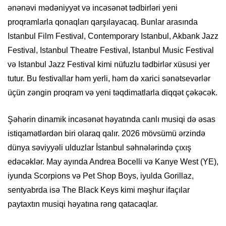
ənənəvi mədəniyyət və incəsənət tədbirləri yeni
proqramlarla qonaqları qarşılayacaq. Bunlar arasında
Istanbul Film Festival, Contemporary Istanbul, Akbank Jazz
Festival, Istanbul Theatre Festival, Istanbul Music Festival
və Istanbul Jazz Festival kimi nüfuzlu tədbirlər xüsusi yer
tutur. Bu festivallar həm yerli, həm də xarici sənətsevərlər
üçün zəngin proqram və yeni təqdimatlarla diqqət çəkəcək.
Şəhərin dinamik incəsənət həyatında canlı musiqi də əsas
istiqamətlərdən biri olaraq qalır. 2026 mövsümü ərzində
dünya səviyyəli ulduzlar İstanbul səhnələrində çıxış
edəcəklər. May ayında Andrea Bocelli və Kanye West (YE),
iyunda Scorpions və Pet Shop Boys, iyulda Gorillaz,
sentyabrda isə The Black Keys kimi məşhur ifaçılar
paytaxtın musiqi həyatına rəng qatacaqlar.