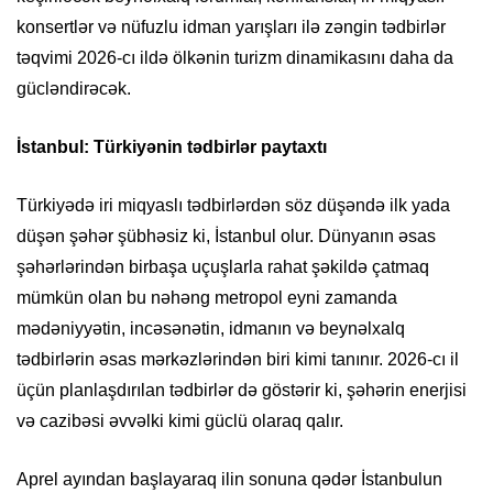
konsertlər və nüfuzlu idman yarışları ilə zəngin tədbirlər
təqvimi 2026-cı ildə ölkənin turizm dinamikasını daha da
gücləndirəcək.
İstanbul: Türkiyənin tədbirlər paytaxtı
Türkiyədə iri miqyaslı tədbirlərdən söz düşəndə ilk yada
düşən şəhər şübhəsiz ki, İstanbul olur. Dünyanın əsas
şəhərlərindən birbaşa uçuşlarla rahat şəkildə çatmaq
mümkün olan bu nəhəng metropol eyni zamanda
mədəniyyətin, incəsənətin, idmanın və beynəlxalq
tədbirlərin əsas mərkəzlərindən biri kimi tanınır. 2026-cı il
üçün planlaşdırılan tədbirlər də göstərir ki, şəhərin enerjisi
və cazibəsi əvvəlki kimi güclü olaraq qalır.
Aprel ayından başlayaraq ilin sonuna qədər İstanbulun