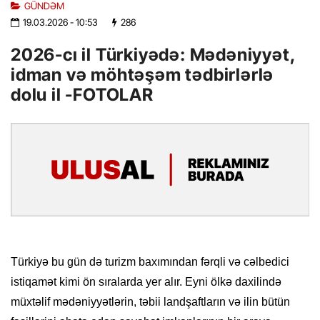
GÜNDƏM
19.03.2026
- 10:53
286
2026-cı il Türkiyədə: Mədəniyyət,
idman və möhtəşəm tədbirlərlə
dolu il -FOTOLAR
Türkiyə bu gün də turizm baxımından fərqli və cəlbedici
istiqamət kimi ön sıralarda yer alır. Eyni ölkə daxilində
müxtəlif mədəniyyətlərin, təbii landşaftların və ilin bütün