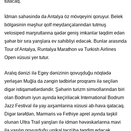
tutacaq.
İdman sahəsində də Antalya öz mövqeyini qoruyur. Belek
bölgəsinin məşhur qolf meydançalarından tutmuş
velosiped marşrutlarına qədər geniş imkanlar təqdim edən
şəhər bir sıra yarışlara ev sahibliyi edəcək. Bunlar arasında
Tour of Antalya, Runtalya Marathon və Turkish Airlines
Open xüsusi yer tutur.
Aralıq dənizi ilə Egey dənizinin qovuşduğu nöqtədə
yerləşən Muğla da zəngin tədbirlər proqramı ilə seçilən
digər istiqamətlərdəndir. Şəhərin turizm simvollarından biri
olan Bodrum iyun ayında keçiriləcək International Bodrum
Jazz Festival ilə yay axşamlarına xüsusi ab-hava qatacaq.
Digər tərəfdən, Marmaris və Fethiye aprel ayında təşkil
olunan Ultra Trail yarışları ilə idman həvəskarlarına mavi
ilə yaşılın qovuşduğu unikal təcrübə təqdim edəcək.