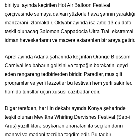
biri iyul ayında keçirilən Hot Air Balloon Festival
çərçivəsində səmaya qalxan yüzlərlə hava şarının yaratdığı
mənzərəni izləməkdir. Oktyabr ayında isə artıq 13-cü dəfə
təşkil olunacaq Salomon Cappadocia Ultra Trail ekstremal
idman həvəskarlarını və macəra axtaranları bir araya gətirir.
Aprel ayında Adana şəhərində keçirilən Orange Blossom
Carnival isə baharın gəlişini və torpağın bərəkətini qeyd
edən rəngarəng tədbirlərdən biridir. Paradlar, musiqili
proqramlar və yerli ləzzətlər bu festivalı həm yerli sakinlər,
həm də turistlər üçün xüsusi cazibədar edir.
Digər tərəfdən, hər ilin dekabr ayında Konya şəhərində
təşkil olunan Mevlâna Whirling Dervishes Festival (Şəb-i
Arus) yüzilliklərə söykənən ənənələri ilə seçilən dərin
mənəvi və mədəni təcrübə təqdim edir. Bu tədbir