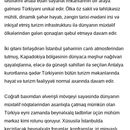
fəsillərini əhatə edən səyahət imkanlarının bir araya
gəlməsi Türkiyəni unikal edir. Ölkə öz sakit və təhlükəsiz
mühiti, dinamik şəhər həyatı, zəngin tarixi-mədəni irsi və
inkişaf etmiş turizm infrastrukturu ilə dünyanın müxtəlif
ölkələrindən gələn qonaqları qəbul etməyə davam edir.
İki qitəni birləşdirən İstanbul şəhərinin canlı atmosferindən
tutmuş, Kapadokiya bölgəsinin dünyaca məşhur nağılvari
qayalıqlarına, eləcə də günəşli sahilləri ilə seçilən Antalya
kurortlarına qədər Türkiyənin bütün turizm məkanlarında
həyat və turizm fəaliyyəti normal axarında davam edir.
Coğrafi baxımdan əlverişli mövqeyi sayəsində dünyanın
müxtəlif nöqtələrindən asanlıqla çatmaq mümkün olan
Türkiyə eyni zamanda beynəlxalq tədbirlər üçün mühüm
mərkəz kimi rolunu qoruyur. Xüsusilə İstanbulda
keçiriləcək beynəlxalq forumlar, konfranslar, iri miqyaslı