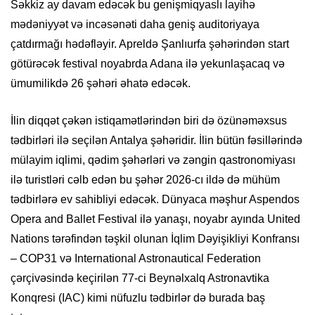
Səkkiz ay davam edəcək bu genişmiqyaslı layihə
mədəniyyət və incəsənəti daha geniş auditoriyaya
çatdırmağı hədəfləyir. Apreldə Şanlıurfa şəhərindən start
götürəcək festival noyabrda Adana ilə yekunlaşacaq və
ümumilikdə 26 şəhəri əhatə edəcək.
İlin diqqət çəkən istiqamətlərindən biri də özünəməxsus
tədbirləri ilə seçilən Antalya şəhəridir. İlin bütün fəsillərində
mülayim iqlimi, qədim şəhərləri və zəngin qastronomiyası
ilə turistləri cəlb edən bu şəhər 2026-cı ildə də mühüm
tədbirlərə ev sahibliyi edəcək. Dünyaca məşhur Aspendos
Opera and Ballet Festival ilə yanaşı, noyabr ayında United
Nations tərəfindən təşkil olunan İqlim Dəyişikliyi Konfransı
– COP31 və International Astronautical Federation
çərçivəsində keçirilən 77-ci Beynəlxalq Astronavtika
Konqresi (IAC) kimi nüfuzlu tədbirlər də burada baş