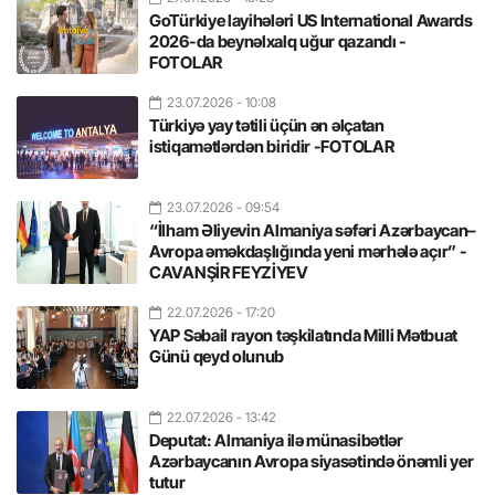
GoTürkiye layihələri US International Awards
2026-da beynəlxalq uğur qazandı -
FOTOLAR
23.07.2026
- 10:08
Türkiyə yay tətili üçün ən əlçatan
istiqamətlərdən biridir -FOTOLAR
23.07.2026
- 09:54
“İlham Əliyevin Almaniya səfəri Azərbaycan–
Avropa əməkdaşlığında yeni mərhələ açır” -
CAVANŞİR FEYZİYEV
22.07.2026
- 17:20
YAP Səbail rayon təşkilatında Milli Mətbuat
Günü qeyd olunub
22.07.2026
- 13:42
Deputat: Almaniya ilə münasibətlər
Azərbaycanın Avropa siyasətində önəmli yer
tutur