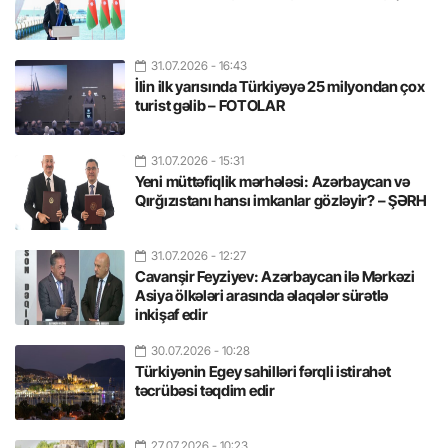
31.07.2026
- 16:43
İlin ilk yarısında Türkiyəyə 25 milyondan çox
turist gəlib – FOTOLAR
31.07.2026
- 15:31
Yeni müttəfiqlik mərhələsi: Azərbaycan və
Qırğızıstanı hansı imkanlar gözləyir? – ŞƏRH
31.07.2026
- 12:27
Cavanşir Feyziyev: Azərbaycan ilə Mərkəzi
Asiya ölkələri arasında əlaqələr sürətlə
inkişaf edir
30.07.2026
- 10:28
Türkiyənin Egey sahilləri fərqli istirahət
təcrübəsi təqdim edir
27.07.2026
- 10:23