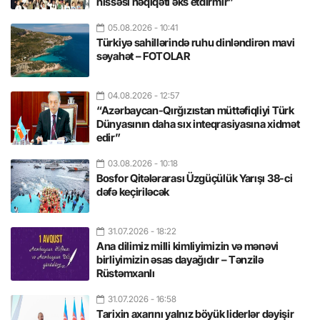
hissəsi həqiqəti əks etdirmir”
05.08.2026
- 10:41
Türkiyə sahillərində ruhu dinləndirən mavi
səyahət – FOTOLAR
04.08.2026
- 12:57
“Azərbaycan-Qırğızıstan müttəfiqliyi Türk
Dünyasının daha sıx inteqrasiyasına xidmət
edir”
03.08.2026
- 10:18
Bosfor Qitələrarası Üzgüçülük Yarışı 38-ci
dəfə keçiriləcək
31.07.2026
- 18:22
Ana dilimiz milli kimliyimizin və mənəvi
birliyimizin əsas dayağıdır – Tənzilə
Rüstəmxanlı
31.07.2026
- 16:58
Tarixin axarını yalnız böyük liderlər dəyişir