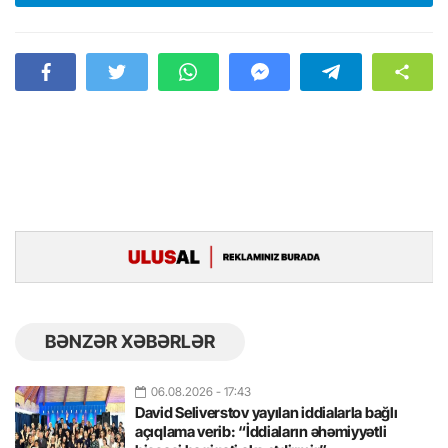
BƏNZƏR XƏBƏRLƏR
06.08.2026
- 17:43
David Seliverstov yayılan iddialarla bağlı
açıqlama verib: “İddiaların əhəmiyyətli