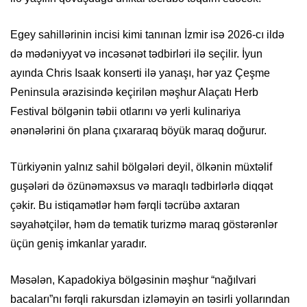
Egey sahillərinin incisi kimi tanınan İzmir isə 2026-cı ildə
də mədəniyyət və incəsənət tədbirləri ilə seçilir. İyun
ayında Chris Isaak konserti ilə yanaşı, hər yaz Çeşme
Peninsula ərazisində keçirilən məşhur Alaçatı Herb
Festival bölgənin təbii otlarını və yerli kulinariya
ənənələrini ön plana çıxararaq böyük maraq doğurur.
Türkiyənin yalnız sahil bölgələri deyil, ölkənin müxtəlif
guşələri də özünəməxsus və maraqlı tədbirlərlə diqqət
çəkir. Bu istiqamətlər həm fərqli təcrübə axtaran
səyahətçilər, həm də tematik turizmə maraq göstərənlər
üçün geniş imkanlar yaradır.
Məsələn, Kapadokiya bölgəsinin məşhur “nağılvari
bacaları”nı fərqli rakursdan izləməyin ən təsirli yollarından