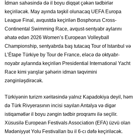
İdman sahəsində də il boyu diqqət çəkən tədbirlər
keçiriləcək. May ayında təşkil olunacaq UEFA Europa
League Final, avqustda keçirilən Bosphorus Cross-
Continental Swimming Race, avqust-sentyabr aylarını
əhatə edən 2026 Women’s European Volleyball
Championship, sentyabrda baş tutacaq Tour of Istanbul və
L’Étape Türkiye by Tour de France, eləcə də oktyabr-
noyabr aylarında keçirilən Presidential International Yacht
Race kimi yarışlar şəhərin idman təqvimini
zənginləşdirəcək.
Türkiyənin turizm xəritəsində yalnız Kapadokiya deyil, həm
də Türk Rivyerasının incisi sayılan Antalya və digər
istiqamətlər il boyu zəngin tədbir proqramı ilə seçilir.
Xüsusilə European Festivals Association (EFA) üzvü olan
Mədəniyyət Yolu Festivalları bu il 6-cı dəfə keçiriləcək.