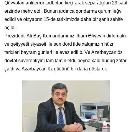
Qüvvələri antiterror tədbirləri keçirərək separatçıları 23 saat
ərzində məhv etdi. Bunun ardınca qondarma qurum ləğv
edildi və oktyabrın 15-də tariximizdə daha bir şanlı səhifə
açıldı.
Prezident, Ali Baş Komandanımız İlham Əliyevin dirlomatik
və qətiyyətli siyasəti ilə son dörd ildə xalqımızın hüzn
tarixləri bayram günləri ilə əvəz edilib. Və Azərbaycan öz
dövlət suverenliyini tam təmin etdi, beynəlxalq hüquq zəfər
çaldı və Azərbaycan öz gücünü bir daha göstərdi.