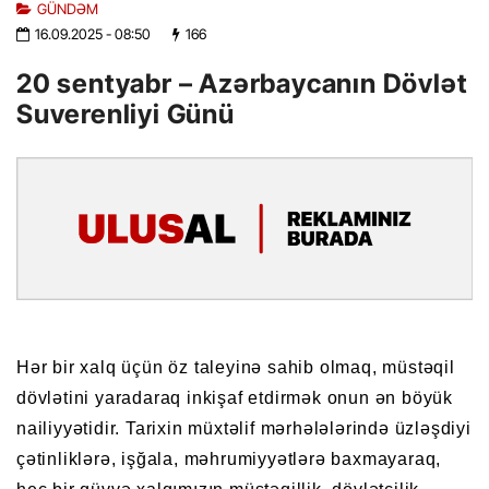
GÜNDƏM
16.09.2025
- 08:50
166
20 sentyabr – Azərbaycanın Dövlət
Suverenliyi Günü
Hər bir xalq üçün öz taleyinə sahib olmaq, müstəqil
dövlətini yaradaraq inkişaf etdirmək onun ən böyük
nailiyyətidir. Tarixin müxtəlif mərhələlərində üzləşdiyi
çətinliklərə, işğala, məhrumiyyətlərə baxmayaraq,