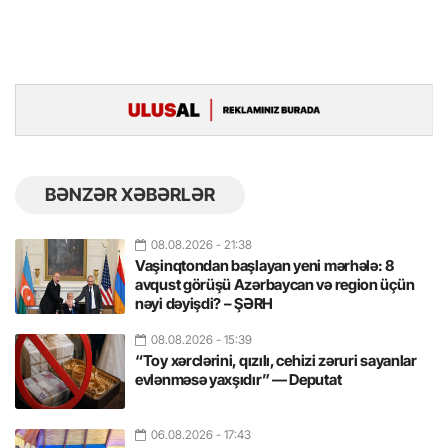
BƏNZƏR XƏBƏRLƏR
08.08.2026
- 21:38
Vaşinqtondan başlayan yeni mərhələ: 8
avqust görüşü Azərbaycan və region üçün
nəyi dəyişdi? – ŞƏRH
08.08.2026
- 15:39
“Toy xərclərini, qızılı, cehizi zəruri sayanlar
evlənməsə yaxşıdır” — Deputat
06.08.2026
- 17:43