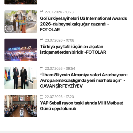
27.07.2026
- 10:23
GoTürkiye layihələri US International Awards
2026-da beynəlxalq uğur qazandı -
FOTOLAR
23.07.2026
- 10:08
Türkiyə yay tətili üçün ən əlçatan
istiqamətlərdən biridir -FOTOLAR
23.07.2026
- 09:54
“İlham Əliyevin Almaniya səfəri Azərbaycan–
Avropa əməkdaşlığında yeni mərhələ açır” -
CAVANŞİR FEYZİYEV
22.07.2026
- 17:20
YAP Səbail rayon təşkilatında Milli Mətbuat
Günü qeyd olunub