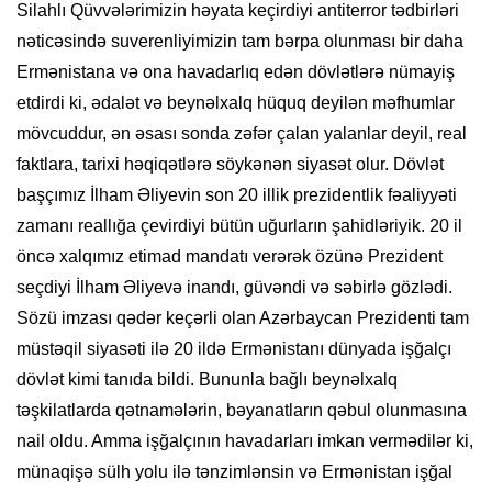
Silahlı Qüvvələrimizin həyata keçirdiyi antiterror tədbirləri
nəticəsində suverenliyimizin tam bərpa olunması bir daha
Ermənistana və ona havadarlıq edən dövlətlərə nümayiş
etdirdi ki, ədalət və beynəlxalq hüquq deyilən məfhumlar
mövcuddur, ən əsası sonda zəfər çalan yalanlar deyil, real
faktlara, tarixi həqiqətlərə söykənən siyasət olur. Dövlət
başçımız İlham Əliyevin son 20 illik prezidentlik fəaliyyəti
zamanı reallığa çevirdiyi bütün uğurların şahidləriyik. 20 il
öncə xalqımız etimad mandatı verərək özünə Prezident
seçdiyi İlham Əliyevə inandı, güvəndi və səbirlə gözlədi.
Sözü imzası qədər keçərli olan Azərbaycan Prezidenti tam
müstəqil siyasəti ilə 20 ildə Ermənistanı dünyada işğalçı
dövlət kimi tanıda bildi. Bununla bağlı beynəlxalq
təşkilatlarda qətnamələrin, bəyanatların qəbul olunmasına
nail oldu. Amma işğalçının havadarları imkan vermədilər ki,
münaqişə sülh yolu ilə tənzimlənsin və Ermənistan işğal