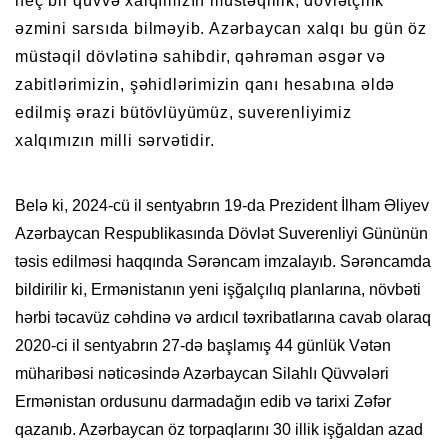
heç bir qüvvə xalqımızın müstəqillik, dövlətçilik
əzmini sarsıda bilməyib. Azərbaycan xalqı bu gün öz
müstəqil dövlətinə sahibdir, qəhrəman əsgər və
zabitlərimizin, şəhidlərimizin qanı hesabına əldə
edilmiş ərazi bütövlüyümüz, suverenliyimiz
xalqımızın milli sərvətidir.
Belə ki, 2024-cü il sentyabrın 19-da Prezident İlham Əliyev
Azərbaycan Respublikasında Dövlət Suverenliyi Gününün
təsis edilməsi haqqında Sərəncam imzalayıb. Sərəncamda
bildirilir ki, Ermənistanın yeni işğalçılıq planlarına, növbəti
hərbi təcavüz cəhdinə və ardıcıl təxribatlarına cavab olaraq
2020-ci il sentyabrın 27-də başlamış 44 günlük Vətən
müharibəsi nəticəsində Azərbaycan Silahlı Qüvvələri
Ermənistan ordusunu darmadağın edib və tarixi Zəfər
qazanıb. Azərbaycan öz torpaqlarını 30 illik işğaldan azad