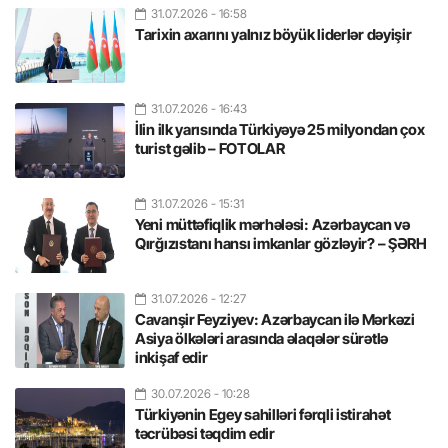
31.07.2026
- 16:58
Tarixin axarını yalnız böyük liderlər dəyişir
31.07.2026
- 16:43
İlin ilk yarısında Türkiyəyə 25 milyondan çox
turist gəlib – FOTOLAR
31.07.2026
- 15:31
Yeni müttəfiqlik mərhələsi: Azərbaycan və
Qırğızıstanı hansı imkanlar gözləyir? – ŞƏRH
31.07.2026
- 12:27
Cavanşir Feyziyev: Azərbaycan ilə Mərkəzi
Asiya ölkələri arasında əlaqələr sürətlə
inkişaf edir
30.07.2026
- 10:28
Türkiyənin Egey sahilləri fərqli istirahət
təcrübəsi təqdim edir