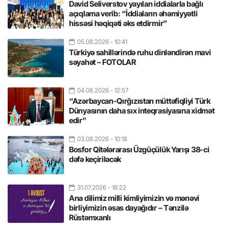
David Seliverstov yayılan iddialarla bağlı
açıqlama verib: “İddiaların əhəmiyyətli
hissəsi həqiqəti əks etdirmir”
05.08.2026
- 10:41
Türkiyə sahillərində ruhu dinləndirən mavi
səyahət – FOTOLAR
04.08.2026
- 12:57
“Azərbaycan-Qırğızıstan müttəfiqliyi Türk
Dünyasının daha sıx inteqrasiyasına xidmət
edir”
03.08.2026
- 10:18
Bosfor Qitələrarası Üzgüçülük Yarışı 38-ci
dəfə keçiriləcək
31.07.2026
- 18:22
Ana dilimiz milli kimliyimizin və mənəvi
birliyimizin əsas dayağıdır – Tənzilə
Rüstəmxanlı