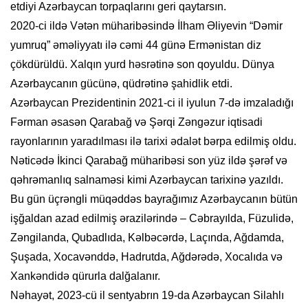
etdiyi Azərbaycan torpaqlarını geri qaytarsın.
2020-ci ildə Vətən müharibəsində İlham Əliyevin “Dəmir
yumruq” əməliyyatı ilə cəmi 44 günə Ermənistan diz
çökdürüldü. Xalqın yurd həsrətinə son qoyuldu. Dünya
Azərbaycanın gücünə, qüdrətinə şahidlik etdi.
Azərbaycan Prezidentinin 2021-ci il iyulun 7-də imzaladığı
Fərman əsasən Qarabağ və Şərqi Zəngəzur iqtisadi
rayonlarının yaradılması ilə tarixi ədalət bərpa edilmiş oldu.
Nəticədə İkinci Qarabağ müharibəsi son yüz ildə şərəf və
qəhrəmanlıq salnaməsi kimi Azərbaycan tarixinə yazıldı.
Bu gün üçrəngli müqəddəs bayrağımız Azərbaycanın bütün
işğaldan azad edilmiş ərazilərində – Cəbrayılda, Füzulidə,
Zəngilanda, Qubadlıda, Kəlbəcərdə, Laçında, Ağdamda,
Şuşada, Xocavənddə, Hadrutda, Ağdərədə, Xocalıda və
Xankəndidə qürurla dalğalanır.
Nəhayət, 2023-cü il sentyabrın 19-da Azərbaycan Silahlı