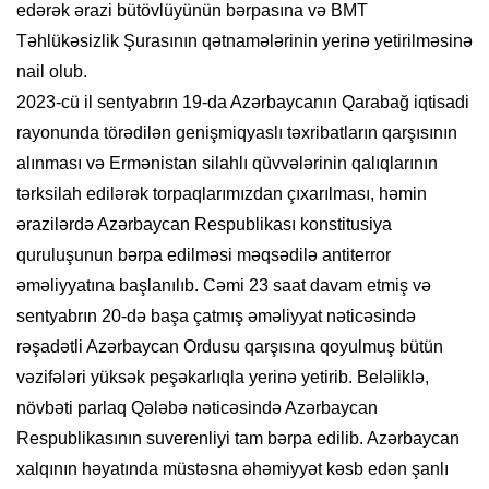
edərək ərazi bütövlüyünün bərpasına və BMT
Təhlükəsizlik Şurasının qətnamələrinin yerinə yetirilməsinə
nail olub.
2023-cü il sentyabrın 19-da Azərbaycanın Qarabağ iqtisadi
rayonunda törədilən genişmiqyaslı təxribatların qarşısının
alınması və Ermənistan silahlı qüvvələrinin qalıqlarının
tərksilah edilərək torpaqlarımızdan çıxarılması, həmin
ərazilərdə Azərbaycan Respublikası konstitusiya
quruluşunun bərpa edilməsi məqsədilə antiterror
əməliyyatına başlanılıb. Cəmi 23 saat davam etmiş və
sentyabrın 20-də başa çatmış əməliyyat nəticəsində
rəşadətli Azərbaycan Ordusu qarşısına qoyulmuş bütün
vəzifələri yüksək peşəkarlıqla yerinə yetirib. Beləliklə,
növbəti parlaq Qələbə nəticəsində Azərbaycan
Respublikasının suverenliyi tam bərpa edilib. Azərbaycan
xalqının həyatında müstəsna əhəmiyyət kəsb edən şanlı