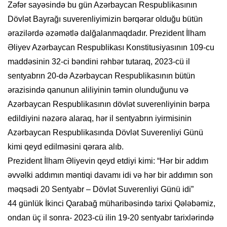
Zəfər sayəsində bu gün Azərbaycan Respublikasının
Dövlət Bayrağı suverenliyimizin bərqərar olduğu bütün
ərazilərdə əzəmətlə dalğalanmaqdadır. Prezident İlham
Əliyev Azərbaycan Respublikası Konstitusiyasının 109-cu
maddəsinin 32-ci bəndini rəhbər tutaraq, 2023-cü il
sentyabrın 20-də Azərbaycan Respublikasının bütün
ərazisində qanunun aliliyinin təmin olunduğunu və
Azərbaycan Respublikasının dövlət suverenliyinin bərpa
edildiyini nəzərə alaraq, hər il sentyabrın iyirmisinin
Azərbaycan Respublikasında Dövlət Suverenliyi Günü
kimi qeyd edilməsini qərara alıb.
Prezident İlham Əliyevin qeyd etdiyi kimi: “Hər bir addım
əvvəlki addımın məntiqi davamı idi və hər bir addımın son
məqsədi 20 Sentyabr – Dövlət Suverenliyi Günü idi”
44 günlük İkinci Qarabağ müharibəsində tarixi Qələbəmiz,
ondan üç il sonra- 2023-cü ilin 19-20 sentyabr tarixlərində